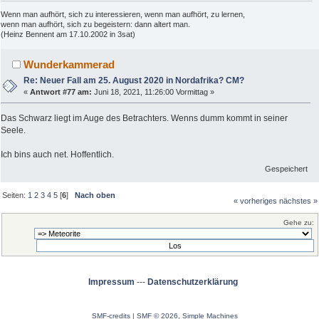
Wenn man aufhört, sich zu interessieren, wenn man aufhört, zu lernen,
wenn man aufhört, sich zu begeistern: dann altert man.
(Heinz Bennent am 17.10.2002 in 3sat)
Wunderkammerad
Re: Neuer Fall am 25. August 2020 in Nordafrika? CM?
«
Antwort #77 am:
Juni 18, 2021, 11:26:00 Vormittag »
Das Schwarz liegt im Auge des Betrachters. Wenns dumm kommt in seiner
Seele.
Ich bins auch net. Hoffentlich.
Gespeichert
Seiten:
1
2
3
4
5
[
6
]
Nach oben
« vorheriges
nächstes »
Gehe zu:
Impressum
---
Datenschutzerklärung
SMF-credits
|
SMF © 2026
,
Simple Machines