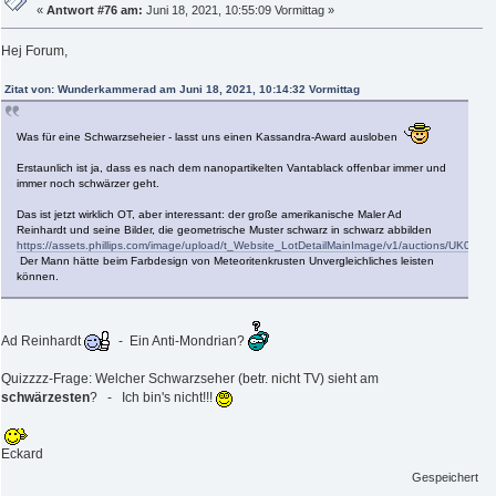
«
Antwort #76 am:
Juni 18, 2021, 10:55:09 Vormittag »
Hej Forum,
Zitat von: Wunderkammerad am Juni 18, 2021, 10:14:32 Vormittag
Was für eine Schwarzseheier - lasst uns einen Kassandra-Award ausloben
Erstaunlich ist ja, dass es nach dem nanopartikelten Vantablack offenbar immer und
immer noch schwärzer geht.
Das ist jetzt wirklich OT, aber interessant: der große amerikanische Maler Ad
Reinhardt und seine Bilder, die geometrische Muster schwarz in schwarz abbilden
https://assets.phillips.com/image/upload/t_Website_LotDetailMainImage/v1/auctions/UK010
Der Mann hätte beim Farbdesign von Meteoritenkrusten Unvergleichliches leisten
können.
Ad Reinhardt
- Ein Anti-Mondrian?
Quizzzz-Frage: Welcher Schwarzseher (betr. nicht TV) sieht am
schwärzesten
? - Ich bin's nicht!!!
Eckard
Gespeichert