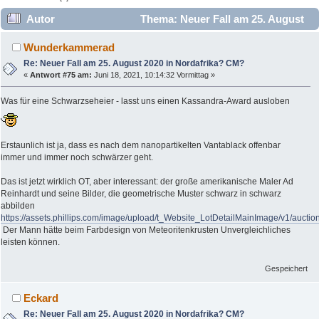
Autor
Thema: Neuer Fall am 25. August
2020 in Nordafrika? CM? (Gelesen 20961 mal)
Wunderkammerad
Re: Neuer Fall am 25. August 2020 in Nordafrika? CM?
«
Antwort #75 am:
Juni 18, 2021, 10:14:32 Vormittag »
Was für eine Schwarzseheier - lasst uns einen Kassandra-Award ausloben
Erstaunlich ist ja, dass es nach dem nanopartikelten Vantablack offenbar
immer und immer noch schwärzer geht.
Das ist jetzt wirklich OT, aber interessant: der große amerikanische Maler Ad
Reinhardt und seine Bilder, die geometrische Muster schwarz in schwarz
abbilden
https://assets.phillips.com/image/upload/t_Website_LotDetailMainImage/v1/auct
Der Mann hätte beim Farbdesign von Meteoritenkrusten Unvergleichliches
leisten können.
Gespeichert
Eckard
Re: Neuer Fall am 25. August 2020 in Nordafrika? CM?