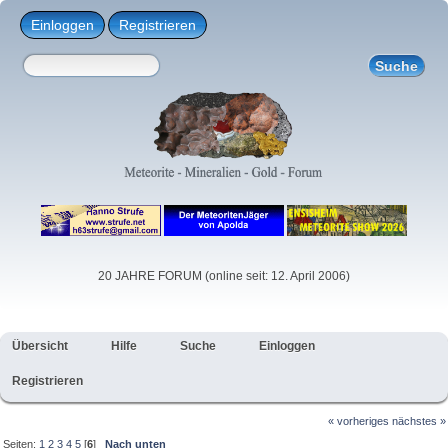
Einloggen
Registrieren
20 JAHRE FORUM (online seit: 12. April 2006)
Übersicht
Hilfe
Suche
Einloggen
Registrieren
« vorheriges
nächstes »
Seiten:
1
2
3
4
5
[
6
]
Nach unten