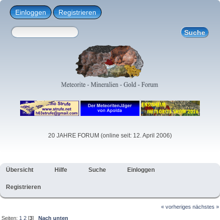
Einloggen
Registrieren
20 JAHRE FORUM (online seit: 12. April 2006)
Übersicht
Hilfe
Suche
Einloggen
Registrieren
« vorheriges
nächstes »
Seiten:
1
2
[
3
]
Nach unten