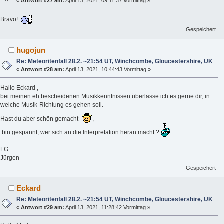
«
Antwort #27 am:
April 13, 2021, 09:11:37 Vormittag »
Bravo!
Gespeichert
hugojun
Re: Meteoritenfall 28.2. ~21:54 UT, Winchcombe, Gloucestershire, UK
«
Antwort #28 am:
April 13, 2021, 10:44:43 Vormittag »
Hallo Eckard ,
bei meinen eh bescheidenen Musikkenntnissen überlasse ich es gerne dir, in
welche Musik-Richtung es gehen soll.
Hast du aber schön gemacht
,
bin gespannt, wer sich an die Interpretation heran macht ?
LG
Jürgen
Gespeichert
Eckard
Re: Meteoritenfall 28.2. ~21:54 UT, Winchcombe, Gloucestershire, UK
«
Antwort #29 am:
April 13, 2021, 11:28:42 Vormittag »