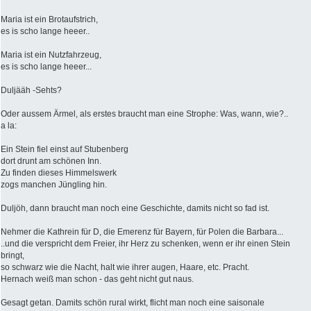
Maria ist ein Brotaufstrich,
es is scho lange heeer..
Maria ist ein Nutzfahrzeug,
es is scho lange heeer...
Duljääh -Sehts?
Oder aussem Ärmel, als erstes braucht man eine Strophe: Was, wann, wie?..
a la:
Ein Stein fiel einst auf Stubenberg
dort drunt am schönen Inn.
Zu finden dieses Himmelswerk
zogs manchen Jüngling hin.
Duljöh, dann braucht man noch eine Geschichte, damits nicht so fad ist.
Nehmer die Kathrein für D, die Emerenz für Bayern, für Polen die Barbara...
..und die verspricht dem Freier, ihr Herz zu schenken, wenn er ihr einen Stein
bringt,
so schwarz wie die Nacht, halt wie ihrer augen, Haare, etc. Pracht.
Hernach weiß man schon - das geht nicht gut naus.
Gesagt getan. Damits schön rural wirkt, flicht man noch eine saisonale