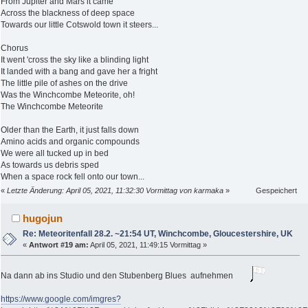
From Jupiter and Mars it came
Across the blackness of deep space
Towards our little Cotswold town it steers...
Chorus
It went 'cross the sky like a blinding light
It landed with a bang and gave her a fright
The little pile of ashes on the drive
Was the Winchcombe Meteorite, oh!
The Winchcombe Meteorite
Older than the Earth, it just falls down
Amino acids and organic compounds
We were all tucked up in bed
As towards us debris sped
When a space rock fell onto our town...
«
Letzte Änderung: April 05, 2021, 11:32:30 Vormittag von karmaka
»
Gespeichert
hugojun
Re: Meteoritenfall 28.2. ~21:54 UT, Winchcombe, Gloucestershire, UK
«
Antwort #19 am:
April 05, 2021, 11:49:15 Vormittag »
Na dann ab ins Studio und den Stubenberg Blues aufnehmen
https://www.google.com/imgres?