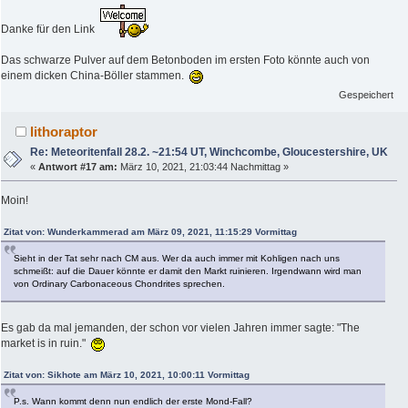
Danke für den Link
Das schwarze Pulver auf dem Betonboden im ersten Foto könnte auch von
einem dicken China-Böller stammen.
Gespeichert
lithoraptor
Re: Meteoritenfall 28.2. ~21:54 UT, Winchcombe, Gloucestershire, UK
«
Antwort #17 am:
März 10, 2021, 21:03:44 Nachmittag »
Moin!
Zitat von: Wunderkammerad am März 09, 2021, 11:15:29 Vormittag
Sieht in der Tat sehr nach CM aus. Wer da auch immer mit Kohligen nach uns
schmeißt: auf die Dauer könnte er damit den Markt ruinieren. Irgendwann wird man
von Ordinary Carbonaceous Chondrites sprechen.
Es gab da mal jemanden, der schon vor vielen Jahren immer sagte: "The
market is in ruin."
Zitat von: Sikhote am März 10, 2021, 10:00:11 Vormittag
P.s. Wann kommt denn nun endlich der erste Mond-Fall?