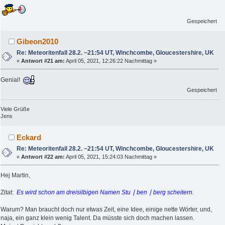
Gespeichert
Gibeon2010
Re: Meteoritenfall 28.2. ~21:54 UT, Winchcombe, Gloucestershire, UK
«
Antwort #21 am:
April 05, 2021, 12:26:22 Nachmittag »
Genial!
Gespeichert
Viele Grüße
Jens
Eckard
Re: Meteoritenfall 28.2. ~21:54 UT, Winchcombe, Gloucestershire, UK
«
Antwort #22 am:
April 05, 2021, 15:24:03 Nachmittag »
Hej Martin,
Zitat:
Es wird schon am dreisilbigen Namen Stu ∣ ben ∣ berg scheitern.
Warum? Man braucht doch nur etwas Zeit, eine Idee, einige nette Wörter, und,
naja, ein ganz klein wenig Talent. Da müsste sich doch machen lassen.