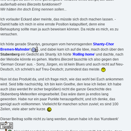
außerhalb eines Bierzelts funktioniert?
Wir hätten ihn doch Ering nennen sollen...
Ich vorlauter Eckard aber meinte, das müsste sich doch machen lassen. -
Damit hatte ich mich in eine ernste Position katapultiert, denn eine
Behauptung sollte man ja auch beweisen können. Da reizte es mich, es zu
versuchen.
Ich hörte gerade Shantys, gesungen vom hervorragenden
Shanty-Chor
Bremen-Mahndor
f
, und dabei kam ich auf die Idee, mach doch über den
Stubenberg
ein Gedicht als Shanty. Ich hörte '
Rolling home
' und dachte, nach
der Melodie könnte es gehen. Martins
Bierzelt
tauschte ich also gegen den
'
German Ocean
' aus. - Sorry, Jürgen, es ist kein Blues und auch nicht auf Neu-
Deutsch, ich schrieb's auf Treu-Deutsch; zumindest das meiste.
Nun ist das Produkt da, und ich frage mich, wie das wohl bei Euch ankommen
wird. Seid bitte nachsichtig. Ich bin kein Goethe, den lese ich lieber. Ich habe
auch (das werdet Ihr sicher begrüßen) nicht die ganze Geschichte des
Stubenberg-Meteoriten eingearbeitet. Das wäre dann ja endlos lang
geworden. Habe nur ein paar Punkte herausgefischt, und ich denke, das
genügt auch vollkommen. Vielleicht für manchen schon zuviel; es sind 100
Zeilen, viele aber sehr kurze.
Dieser Beitrag sollte nicht zu lang werden, darum habe ich das 'Kunstwerk'