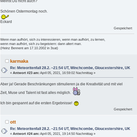
Meinst Du nicht auch?
Schönen Ostermontag noch.
Eckard
Gespeichert
Wenn man aufhört, sich zu interessieren, wenn man aufhört, zu lernen,
wenn man aufhört, sich zu begeistern: dann altert man.
(Heinz Bennent am 17.10.2002 in 3sat)
karmaka
Re: Meteoritenfall 28.2. ~21:54 UT, Winchcombe, Gloucestershire, UK
«
Antwort #23 am:
April 05, 2021, 16:59:02 Nachmittag »
Aber ja! Gerade Beschränkungen stimulieren ja die Kreativität und mit viel
Zeit, Muse und Talent ist fast alles möglich.
Ich bin gespannt auf die ersten Ergebnisse!
Gespeichert
ott
Re: Meteoritenfall 28.2. ~21:54 UT, Winchcombe, Gloucestershire, UK
«
Antwort #24 am:
April 05, 2021, 19:14:50 Nachmittag »