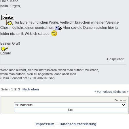
Hallo Mario,
hallo Jürgen,
für Eure freundlichen Worte. Vielleicht brauchen wir einen Vereins-
Chor, möglichst einen gemischten.
Aber soviele Damen spielen hier ja
leider nicht mit. Wirklich schade.
Besten Gruß
Eckard
Gespeichert
Wenn man aufhört, sich zu interessieren, wenn man aufhört, zu lernen,
wenn man aufhört, sich zu begeistern: dann altert man.
(Heinz Bennent am 17.10.2002 in 3sat)
Seiten:
1
[
2
]
3
Nach oben
« vorheriges
nächstes »
Gehe zu:
Impressum
---
Datenschutzerklärung