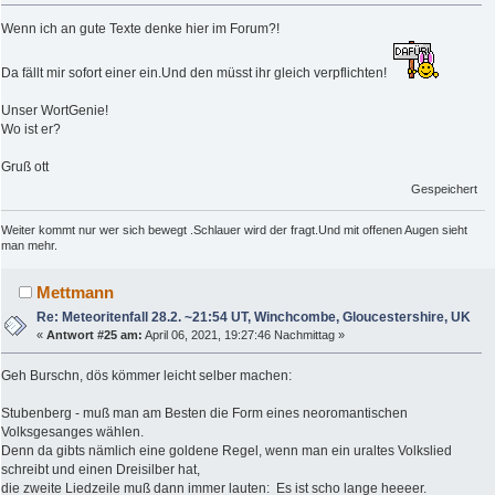
Wenn ich an gute Texte denke hier im Forum?!
Da fällt mir sofort einer ein.Und den müsst ihr gleich verpflichten!
Unser WortGenie!
Wo ist er?
Gruß ott
Gespeichert
Weiter kommt nur wer sich bewegt .Schlauer wird der fragt.Und mit offenen Augen sieht
man mehr.
Mettmann
Re: Meteoritenfall 28.2. ~21:54 UT, Winchcombe, Gloucestershire, UK
«
Antwort #25 am:
April 06, 2021, 19:27:46 Nachmittag »
Geh Burschn, dös kömmer leicht selber machen:
Stubenberg - muß man am Besten die Form eines neoromantischen
Volksgesanges wählen.
Denn da gibts nämlich eine goldene Regel, wenn man ein uraltes Volkslied
schreibt und einen Dreisilber hat,
die zweite Liedzeile muß dann immer lauten: Es ist scho lange heeeer.