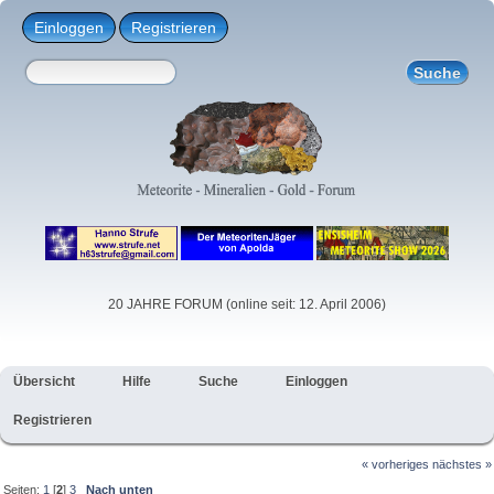
Einloggen
Registrieren
20 JAHRE FORUM (online seit: 12. April 2006)
Übersicht
Hilfe
Suche
Einloggen
Registrieren
« vorheriges
nächstes »
Seiten:
1
[
2
]
3
Nach unten