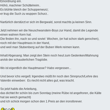
Einordnung ein.
Höhö, machmer Schüttelreim..
Es blühte bleich der Schuppenwurz;
er trug die Such zu wuppen Schurz..
Nartürlich derstürzt er sich im Bergwald, sonst machts ja keinen Sinn.
Jetzt nehmen wir die Neuschwanstein-Boys zur Hand, damit die Legende
einen wahren Kern hat.
Die finden ihn, nach so und soviel Wochen, (er hat schon stark gerochen),
noch mit der Hauptmass in der Hand,
und weil man Stubenberg auf der Buben Werk reimen kann.
Inhalt Abgesang: Man zeigt den Stein noch heut zum Gedenken/Mahnung
an/ob der schauderlichen Tragödie.
Wo ist eigentlich die Hauptmasse? Habs vergessen...
Und bevor ichs vergeß: Irgendwo müßt ihr noch den Sinnpruch/Lehre des
Valentin einweben: Es riecht nicht alles gut, was kracht.
So jetzt habts die Anleitung,
das dichtet Ihr schön bis zum Sonntag (meine Rübe ist angefroren, die Kälte
hat sie weich gemacht)
und ich schick morgen schon den 1.Preis an den ironsforever.