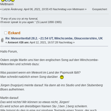
Mettmann
«
Letzte Änderung: April 06, 2021, 19:55:43 Nachmittag von Mettmann
»
Gespeichert
"If any of you cry at my funeral,
I'll never speak to you again."
(S.Laurel 1890-1965)
Eckard
Re: Meteoritenfall 28.2. ~21:54 UT, Winchcombe, Gloucestershire, UK
«
Antwort #26 am:
April 12, 2021, 16:57:28 Nachmittag »
Hallo Forum,
Ostern zeigte Martin uns hier den englischen Song auf den Winchcombe-
Meteoriten und schrieb dazu:
Was passiert wenn ein Meteorit im Land der Popmusik fällt?
Man schreibt natürlich einen Song darüber
.
Jürgen (hugojun) meinte darauf:
Na dann ab ins Studio und den Stubenberg
Blues aufnehmen.
Martin darauf:
Das wird nichts! Wir können so etwas nicht, Jürgen!
Es wird schon am dreisilbigen Namen Stu ∣ ben ∣ berg scheitern.
Wie bringst du den in eine gut singbare Textzeile eines Songs, der auch