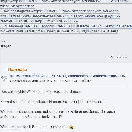
imgurl=https%3A%2F%2Fwww.oktoberfest.bayern%2Fbilder%2F2012%2F08%
wiesn-hit-oktoberfest-
1Qac.jpg&imgrefurl=https%3A%2F%2Fwww.oktoberfest.bayern%2Fwiesn-
hits%2Fwiesn-hits-liste-texte-klassiker-2441403.html&tbnid=e5ATjLvyLCP-
zM&vet=12ahUKEwiUnfqs6ObvAhUND-wKHS6-
B2cQMyhaegUIARCaAQ..i&docid=R6PYOAIU5jl6tM&w=342&h=193&q=bayerische%2
b-d&ved=2ahUKEwiUnfqs6ObvAhUND-wKHS6-B2cQMyhaegUIARCaAQ
LG
Jürgen
Gespeichert
karmaka
Re: Meteoritenfall 28.2. ~21:54 UT, Winchcombe, Gloucestershire, UK
«
Antwort #20 am:
April 05, 2021, 12:23:11 Nachmittag »
Das wird nichts! Wir können so etwas nicht, Jürgen!
Es wird schon am dreisilbigen Namen Stu ∣ ben ∣ berg scheitern.
Wie bringst du den in eine gut singbare Textzeile eines Songs, der auch
außerhalb eines Bierzelts funktioniert?
Wir hätten ihn doch Ering nennen sollen...