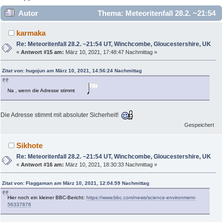
Autor
Thema: Meteoritenfall 28.2. ~21:54
UT, Winchcombe, Gloucestershire, UK (Gelesen 17685 mal)
karmaka
Re: Meteoritenfall 28.2. ~21:54 UT, Winchcombe, Gloucestershire, UK
«
Antwort #15 am:
März 10, 2021, 17:48:47 Nachmittag »
Zitat von: hugojun am März 10, 2021, 14:56:24 Nachmittag
Na , wenn die Adresse stimmt
Die Adresse stimmt mit absoluter Sicherheit!
Gespeichert
Sikhote
Re: Meteoritenfall 28.2. ~21:54 UT, Winchcombe, Gloucestershire, UK
«
Antwort #16 am:
März 10, 2021, 18:30:33 Nachmittag »
Zitat von: Flaggaman am März 10, 2021, 12:04:59 Nachmittag
Hier noch ein kleiner BBC-Bericht:
https://www.bbc.com/news/science-environment-
56337876