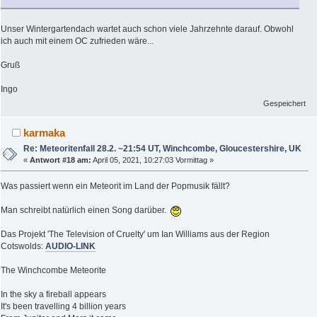
Unser Wintergartendach wartet auch schon viele Jahrzehnte darauf. Obwohl
ich auch mit einem OC zufrieden wäre...
Gruß
Ingo
Gespeichert
karmaka
Re: Meteoritenfall 28.2. ~21:54 UT, Winchcombe, Gloucestershire, UK
«
Antwort #18 am:
April 05, 2021, 10:27:03 Vormittag »
Was passiert wenn ein Meteorit im Land der Popmusik fällt?
Man schreibt natürlich einen Song darüber.
Das Projekt 'The Television of Cruelty' um Ian Williams aus der Region
Cotswolds:
AUDIO-LINK
The Winchcombe Meteorite
In the sky a fireball appears
It's been travelling 4 billion years