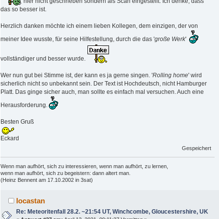
hier nicht geschrieben sondern als Scan eingestellt. Ich denke, dass
das so besser ist.
Herzlich danken möchte ich einem lieben Kollegen, dem einzigen, der von
meiner Idee wusste, für seine Hilfestellung, durch die das '
große Werk
'
vollständiger und besser wurde.
Wer nun gut bei Stimme ist, der kann es ja gerne singen. '
Rolling home
' wird
sicherlich nicht so unbekannt sein. Der Text ist Hochdeutsch, nicht Hamburger
Platt. Das ginge sicher auch, man sollte es einfach mal versuchen. Auch eine
Herausforderung.
Besten Gruß
Eckard
Gespeichert
Wenn man aufhört, sich zu interessieren, wenn man aufhört, zu lernen,
wenn man aufhört, sich zu begeistern: dann altert man.
(Heinz Bennent am 17.10.2002 in 3sat)
locastan
Re: Meteoritenfall 28.2. ~21:54 UT, Winchcombe, Gloucestershire, UK