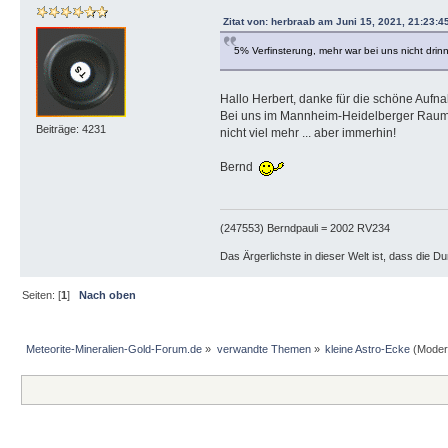
Zitat von: herbraab am Juni 15, 2021, 21:23:4
5% Verfinsterung, mehr war bei uns nicht drin
Hallo Herbert, danke für die schöne Aufn
Bei uns im Mannheim-Heidelberger Raum 
Beiträge: 4231
nicht viel mehr ... aber immerhin!
Bernd
(247553) Berndpauli = 2002 RV234
Das Ärgerlichste in dieser Welt ist, dass die D
Seiten: [
1
]
Nach oben
Meteorite-Mineralien-Gold-Forum.de
»
verwandte Themen
»
kleine Astro-Ecke
(Moder