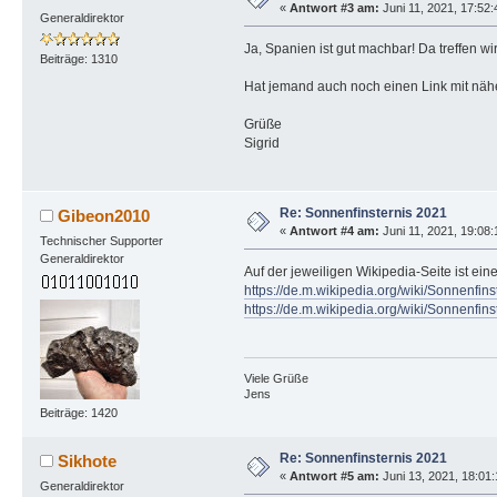
«
Antwort #3 am:
Juni 11, 2021, 17:52
Generaldirektor
Ja, Spanien ist gut machbar! Da treffen w
Beiträge: 1310
Hat jemand auch noch einen Link mit näh
Grüße
Sigrid
Re: Sonnenfinsternis 2021
Gibeon2010
«
Antwort #4 am:
Juni 11, 2021, 19:08:
Technischer Supporter
Generaldirektor
Auf der jeweiligen Wikipedia-Seite ist eine 
https://de.m.wikipedia.org/wiki/Sonnenf
https://de.m.wikipedia.org/wiki/Sonnenf
Viele Grüße
Jens
Beiträge: 1420
Re: Sonnenfinsternis 2021
Sikhote
«
Antwort #5 am:
Juni 13, 2021, 18:01
Generaldirektor