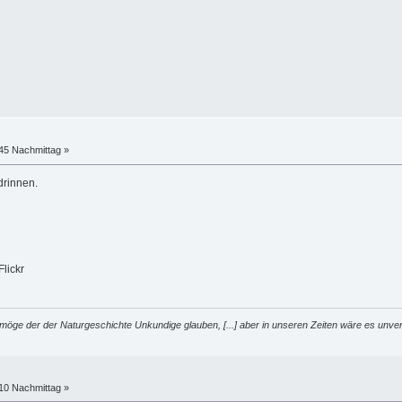
:45 Nachmittag »
drinnen.
Flickr
möge der der Naturgeschichte Unkundige glauben, [...] aber in unseren Zeiten wäre es unver
:10 Nachmittag »