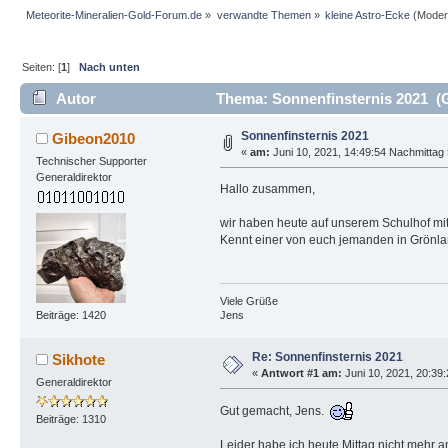
Meteorite-Mineralien-Gold-Forum.de
»
verwandte Themen
»
kleine Astro-Ecke
(Moder
Seiten: [
1
]
Nach unten
Autor
Thema: Sonnenfinsternis 2021 (G
Sonnenfinsternis 2021
Gibeon2010
«
am:
Juni 10, 2021, 14:49:54 Nachmittag 
Technischer Supporter
Generaldirektor
Hallo zusammen,
wir haben heute auf unserem Schulhof mit 
Kennt einer von euch jemanden in Grönla
Viele Grüße
Jens
Beiträge: 1420
Re: Sonnenfinsternis 2021
Sikhote
«
Antwort #1 am:
Juni 10, 2021, 20:39
Generaldirektor
Gut gemacht, Jens.
Beiträge: 1310
Leider habe ich heute Mittag nicht mehr an