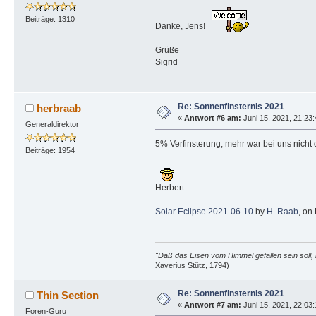
Beiträge: 1310
Danke, Jens!
Grüße
Sigrid
Re: Sonnenfinsternis 2021
herbraab
«
Antwort #6 am:
Juni 15, 2021, 21:23
Generaldirektor
5% Verfinsterung, mehr war bei uns nicht 
Beiträge: 1954
Herbert
Solar Eclipse 2021-06-10
by
H. Raab
, on 
"Daß das Eisen vom Himmel gefallen sein soll, 
Xaverius Stütz, 1794)
Re: Sonnenfinsternis 2021
Thin Section
«
Antwort #7 am:
Juni 15, 2021, 22:03
Foren-Guru