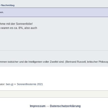
5 Nachmittag
nen.
ahme mit der Sonnenfolie!
waren es ca. 8%, also auch
ummen todsicher und die Intelligenten voller Zweifel sind. (Bertrand Russell, britischer Philos
ator:
ben.g
) »
Sonnenfinsternis 2021
Impressum
---
Datenschutzerklärung