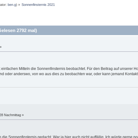
ator:
ben.g
) »
Sonnenfinsternis 2021
elesen 2792 mal)
»
einfachen Mitteln die Sonnenfinsternis beobachtet. Für den Beitrag auf unserer Ho
nd oder anderswo, von wo aus dies zu beobachten war, oder kann jemand Kontakt 
:28 Nachmittag »
 die Sonnenfinsternis gedacht. War ja hier auch nicht auffällig. Ich würde gerne n