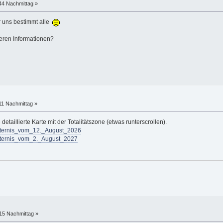
:44 Nachmittag »
ir uns bestimmt alle
eren Informationen?
11 Nachmittag »
detaillierte Karte mit der Totalitätszone (etwas runterscrollen).
insternis_vom_12._August_2026
insternis_vom_2._August_2027
:15 Nachmittag »