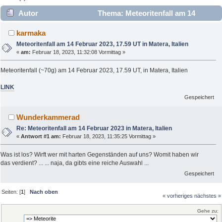
Autor
Thema: Meteoritenfall am 14
Februar 2023, 17.59 UT in Matera, Italien (Gelesen 3110 mal)
karmaka
Meteoritenfall am 14 Februar 2023, 17.59 UT in Matera, Italien
«
am:
Februar 18, 2023, 11:32:08 Vormittag »
Meteoritenfall (~70g) am 14 Februar 2023, 17.59 UT, in Matera, Italien
LINK
Gespeichert
Wunderkammerad
Re: Meteoritenfall am 14 Februar 2023 in Matera, Italien
«
Antwort #1 am:
Februar 18, 2023, 11:35:25 Vormittag »
Was ist los? Wirft wer mit harten Gegenständen auf uns? Womit haben wir
das verdient? ... ... naja, da gibts eine reiche Auswahl ...
Gespeichert
Seiten: [
1
]
Nach oben
« vorheriges
nächstes »
Gehe zu: