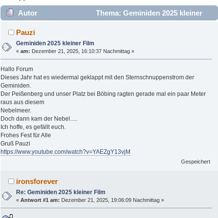
Autor
Thema: Geminiden 2025 kleiner
Film (Gelesen 7591 mal)
Pauzi
Geminiden 2025 kleiner Film
«
am:
Dezember 21, 2025, 16:10:37 Nachmittag »
Hallo Forum
Dieses Jahr hat es wiedermal geklappt mit den Sternschnuppenstrom der
Geminiden.
Der Peißenberg und unser Platz bei Böbing ragten gerade mal ein paar Meter
raus aus diesem
Nebelmeer.
Doch dann kam der Nebel.....
Ich hoffe, es gefällt euch.
Frohes Fest für Alle
Gruß Pauzi
https://www.youtube.com/watch?v=YAEZgY13vjM
Gespeichert
ironsforever
Re: Geminiden 2025 kleiner Film
«
Antwort #1 am:
Dezember 21, 2025, 19:06:09 Nachmittag »