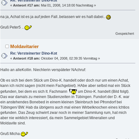
Re: Versteinerter Dino-Kot
«
Antwort #17 am:
Mai 01, 2008, 14:18:00 Nachmittag »
na ja, Achat ist es ja auf jeden Fall..belassen wir es halt dabei..
Gruß Peter5 ..
Gespeichert
Moldavitarier
Re: Versteinerter Dino-Kot
«
Antwort #18 am:
Oktober 04, 2008, 02:39:35 Vormittag »
Hallo an alleKollin. Niechlerin verspäteter NAchruf:
Ob es sich bei dem Stück um Dino-K. handelt oder doch nur um einen Achat,
kann ich nicht sagen (nicht mein Fachgebiet). HAbe aber selbst mal ein Stück
gefunden, bei dem es sich lt. Fachmann
um Dino-K. handelt (Bild folgt).
Das war damals zu meinen Studienzeiten in Tübingen. Fundort der D.-K. war
ein anstehendes Bonebed in einem kleinen Steinbruch bei Pfrondorf bei
Tübingen/ BW. Hab da übrigens auch mal einen Wirbelknochen eines Ichtios
gefunden. Das Zeug schwirrt zwar noch in meiner Sammlung rum, hat mich
aber nie wirklich interessiert, da mein Sammelgebiet Mineralien und
Moldavite sind.
Gruß Micha