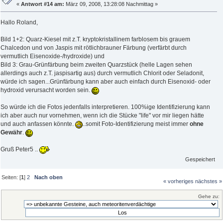
«
Antwort #14 am:
März 09, 2008, 13:28:08 Nachmittag »
Hallo Roland,
Bild 1+2: Quarz-Kiesel mit z.T. kryptokristallinem farblosem bis grauem
Chalcedon und von Jaspis mit rötlichbrauner Färbung (verfärbt durch
vermutlich Eisenoxide-/hydroxide) und
Bild 3: Grau-Grünfärbung beim zweiten Quarzstück (helle Lagen sehen
allerdings auch z.T. jaspisartig aus) durch vermutlich Chlorit oder Seladonit,
würde ich sagen...Grünfärbung kann aber auch einfach durch Eisenoxid- oder
hydroxid verursacht worden sein.
So würde ich die Fotos jedenfalls interpretieren. 100%ige Identifizierung kann
ich aber auch nur vornehmen, wenn ich die Stücke "life" vor mir liegen hätte
und auch anfassen könnte.
..somit Foto-Identifizierung meist immer
ohne
Gewähr
.
Gruß Peter5 ..
Gespeichert
Seiten: [
1
]
2
Nach oben
« vorheriges
nächstes »
Gehe zu: