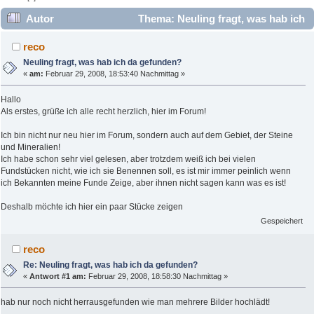
Autor
Thema: Neuling fragt, was hab ich
da gefunden? (Gelesen 10432 mal)
reco
Neuling fragt, was hab ich da gefunden?
«
am:
Februar 29, 2008, 18:53:40 Nachmittag »
Hallo
Als erstes, grüße ich alle recht herzlich, hier im Forum!
Ich bin nicht nur neu hier im Forum, sondern auch auf dem Gebiet, der Steine
und Mineralien!
Ich habe schon sehr viel gelesen, aber trotzdem weiß ich bei vielen
Fundstücken nicht, wie ich sie Benennen soll, es ist mir immer peinlich wenn
ich Bekannten meine Funde Zeige, aber ihnen nicht sagen kann was es ist!
Deshalb möchte ich hier ein paar Stücke zeigen
Gespeichert
reco
Re: Neuling fragt, was hab ich da gefunden?
«
Antwort #1 am:
Februar 29, 2008, 18:58:30 Nachmittag »
hab nur noch nicht herrausgefunden wie man mehrere Bilder hochlädt!