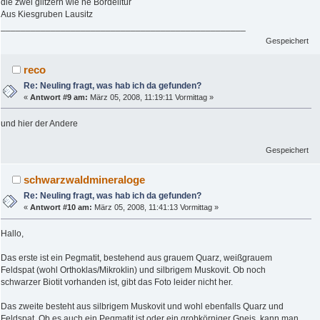
die zwei glitzern wie ne Bordelltür
Aus Kiesgruben Lausitz
_________________________________________________
Gespeichert
reco
Re: Neuling fragt, was hab ich da gefunden?
«
Antwort #9 am:
März 05, 2008, 11:19:11 Vormittag »
und hier der Andere
Gespeichert
schwarzwaldmineraloge
Re: Neuling fragt, was hab ich da gefunden?
«
Antwort #10 am:
März 05, 2008, 11:41:13 Vormittag »
Hallo,
Das erste ist ein Pegmatit, bestehend aus grauem Quarz, weißgrauem
Feldspat (wohl Orthoklas/Mikroklin) und silbrigem Muskovit. Ob noch
schwarzer Biotit vorhanden ist, gibt das Foto leider nicht her.
Das zweite besteht aus silbrigem Muskovit und wohl ebenfalls Quarz und
Feldspat. Ob es auch ein Pegmatit ist oder ein grobkörniger Gneis, kann man