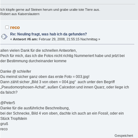
Ich klopfe gerne auf Steinen herum und grabe uralte tote Tiere aus.
Robert aus Kaiserslautern
reco
Re: Neuling fragt, was hab ich da gefunden?
«
Antwort #6 am:
Februar 29, 2008, 21:55:15 Nachmittag »
allen vielen Dank für die schnellen Antworten,
Pech für mich, das ich die Fotos nicht richtig Nummeriert habe und jetzt bei
der Bestimmung durcheinander komme
Danke @ schleifer
Du meinst sicher ganz oben das erste Foto = 003.jpg!
Dann zählt sicher „Bild 3 von oben = 004.jpg“ auch unter den Begriff
„Pseudomorphosen-Achat“, außen Calcedon und innen Quarz, oder liege ich
da falsch?
@Peter5
Danke für die ausführliche Beschreibung,
bei der Schnecke, Bild 4 von oben, dachte ich auch an ein Fossil, oder ein
Stück Tropfstein
gruß
reco
Gespeichert