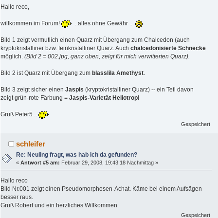
Hallo reco,
willkommen im Forum!
..alles ohne Gewähr ..
Bild 1 zeigt vermutlich einen Quarz mit Übergang zum Chalcedon (auch
kryptokristalliner bzw. feinkristalliner Quarz. Auch
chalcedonisierte Schnecke
möglich.
(Bild 2 = 002.jpg, ganz oben, zeigt für mich verwitterten Quarz).
Bild 2 ist Quarz mit Übergang zum
blasslila Amethyst
.
Bild 3 zeigt sicher einen
Jaspis
(kryptokristalliner Quarz) -- ein Teil davon
zeigt grün-rote Färbung =
Jaspis-Varietät Heliotrop
!
Gruß Peter5 ..
Gespeichert
schleifer
Re: Neuling fragt, was hab ich da gefunden?
«
Antwort #5 am:
Februar 29, 2008, 19:43:18 Nachmittag »
Hallo reco
Bild Nr.001 zeigt einen Pseudomorphosen-Achat. Käme bei einem Aufsägen
besser raus.
Gruß Robert und ein herzliches Willkommen.
Gespeichert