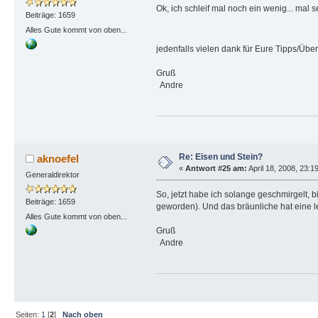
Ok, ich schleif mal noch ein wenig... mal s
Beiträge: 1659
Alles Gute kommt von oben...
jedenfalls vielen dank für Eure Tipps/Üb
Gruß
Andre
Re: Eisen und Stein?
aknoefel
«
Antwort #25 am:
April 18, 2008, 23:1
Generaldirektor
So, jetzt habe ich solange geschmirgelt, 
Beiträge: 1659
geworden). Und das bräunliche hat eine le
Alles Gute kommt von oben...
Gruß
Andre
Seiten:
1
[
2
]
Nach oben