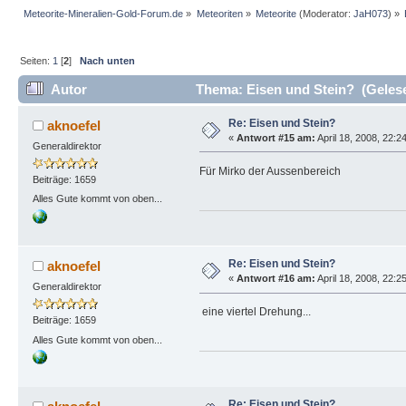
Meteorite-Mineralien-Gold-Forum.de
»
Meteoriten
»
Meteorite
(Moderator:
JaH073
) »
Seiten:
1
[
2
]
Nach unten
Autor
Thema: Eisen und Stein? (Gelese
Re: Eisen und Stein?
aknoefel
«
Antwort #15 am:
April 18, 2008, 22:2
Generaldirektor
Für Mirko der Aussenbereich
Beiträge: 1659
Alles Gute kommt von oben...
Re: Eisen und Stein?
aknoefel
«
Antwort #16 am:
April 18, 2008, 22:2
Generaldirektor
eine viertel Drehung...
Beiträge: 1659
Alles Gute kommt von oben...
Re: Eisen und Stein?