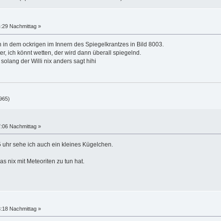
4:29 Nachmittag »
n in dem ockrigen im Innern des Spiegelkrantzes in Bild 8003.
r, ich könnt wetten, der wird dann überall spiegelnd.
lang der Willi nix anders sagt hihi
965)
7:06 Nachmittag »
5 uhr sehe ich auch ein kleines Kügelchen.
as nix mit Meteoriten zu tun hat.
3:18 Nachmittag »