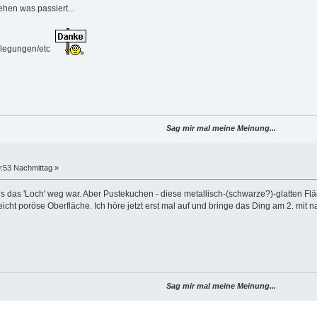
ehen was passiert...
erlegungen/etc
Sag mir mal meine Meinung...
9:53 Nachmittag »
bis das 'Loch' weg war. Aber Pustekuchen - diese metallisch-(schwarze?)-glatten Fl
icht poröse Oberfläche. Ich höre jetzt erst mal auf und bringe das Ding am 2. mit n
Sag mir mal meine Meinung...