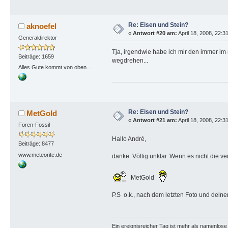
Re: Eisen und Stein?
aknoefel
«
Antwort #20 am:
April 18, 2008, 22:3
Generaldirektor
Tja, irgendwie habe ich mir den immer im 
Beiträge: 1659
wegdrehen...
Alles Gute kommt von oben...
Re: Eisen und Stein?
MetGold
«
Antwort #21 am:
April 18, 2008, 22:3
Foren-Fossil
Hallo André,
Beiträge: 8477
www.meteorite.de
danke. Völlig unklar. Wenn es nicht die v
MetGold
P.S o.k., nach dem letzten Foto und dein
Ein ereignisreicher Tag ist mehr als namenlos