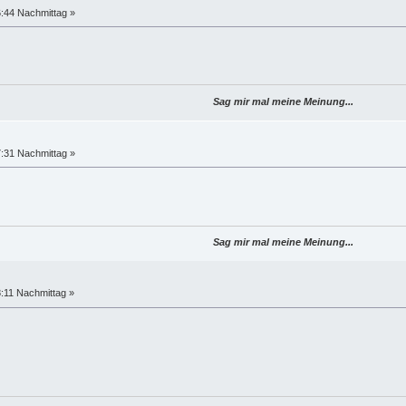
6:44 Nachmittag »
Sag mir mal meine Meinung...
7:31 Nachmittag »
Sag mir mal meine Meinung...
8:11 Nachmittag »