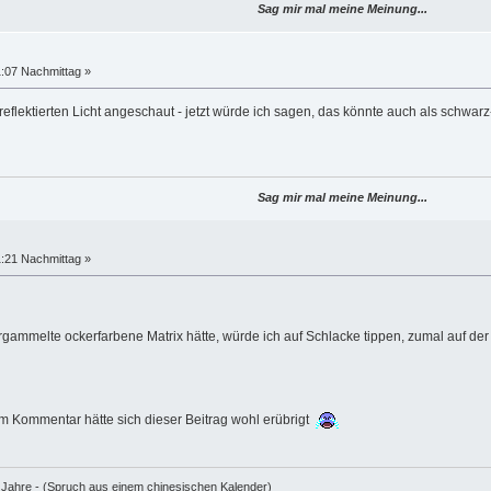
Sag mir mal meine Meinung...
1:07 Nachmittag »
reflektierten Licht angeschaut - jetzt würde ich sagen, das könnte auch als schwa
Sag mir mal meine Meinung...
1:21 Nachmittag »
ergammelte ockerfarbene Matrix hätte, würde ich auf Schlacke tippen, zumal auf de
em Kommentar hätte sich dieser Beitrag wohl erübrigt
e Jahre - (Spruch aus einem chinesischen Kalender)