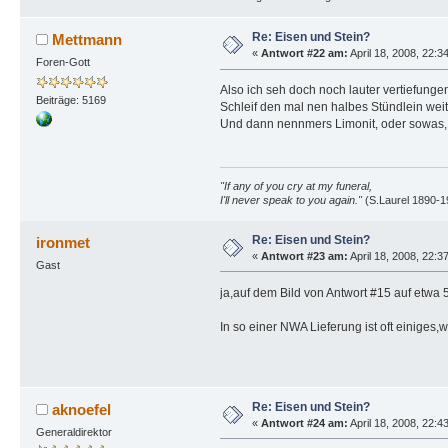
Re: Eisen und Stein?
Mettmann
«
Antwort #22 am:
April 18, 2008, 22:3
Foren-Gott
Also ich seh doch noch lauter vertiefunge
Beiträge: 5169
Schleif den mal nen halbes Stündlein weite
Und dann nennmers Limonit, oder sowas, so
"If any of you cry at my funeral,
I'll never speak to you again."
(S.Laurel 1890-1
Re: Eisen und Stein?
ironmet
«
Antwort #23 am:
April 18, 2008, 22:3
Gast
ja,auf dem Bild von Antwort #15 auf etwa 
In so einer NWA Lieferung ist oft einiges,w
Re: Eisen und Stein?
aknoefel
«
Antwort #24 am:
April 18, 2008, 22:4
Generaldirektor