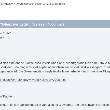
zum Hobby
»
"Workingmans' death" & "Glanz der Erde"
"Glanz der Erde" (Gelesen 4535 mal)
er Erde"
ag »
kt sich eine ebene Fläche aus Gestein und Sand, schnurgerade führt eine Straße h
Ziel: der Erde möglichst viel Kupfer abzutrotzen, um so viel Geld wie möglich zu
bgebaut wird. Die Dokumentation begleitet die Minenarbeiter durch ihre raue Allta
astingNum=844154,day=4,week=18,year=2008.html
nf Kapiteln
zeigt ARTE den Dokumentarfilm von Michael Glawogger, der die Schwerst-arbeit im t