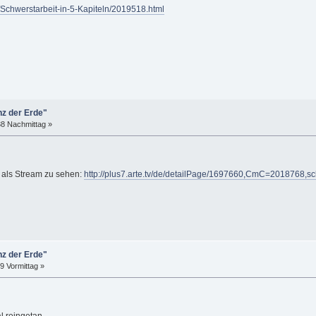
/Schwerstarbeit-in-5-Kapiteln/2019518.html
z der Erde"
38 Nachmittag »
e als Stream zu sehen:
http://plus7.arte.tv/de/detailPage/1697660,CmC=2018768,s
z der Erde"
9 Vormittag »