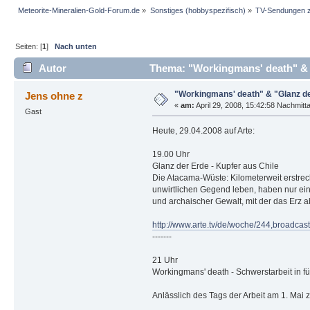
Meteorite-Mineralien-Gold-Forum.de
»
Sonstiges (hobbyspezifisch)
»
TV-Sendungen 
Seiten: [
1
]
Nach unten
Autor
Thema: "Workingmans' death" & 
"Workingmans' death" & "Glanz d
Jens ohne z
«
am:
April 29, 2008, 15:42:58 Nachmitt
Gast
Heute, 29.04.2008 auf Arte:
19.00 Uhr
Glanz der Erde - Kupfer aus Chile
Die Atacama-Wüste: Kilometerweit erstrec
unwirtlichen Gegend leben, haben nur ein 
und archaischer Gewalt, mit der das Erz a
http://www.arte.tv/de/woche/244,broadc
-------
21 Uhr
Workingmans' death - Schwerstarbeit in fü
Anlässlich des Tags der Arbeit am 1. Mai 