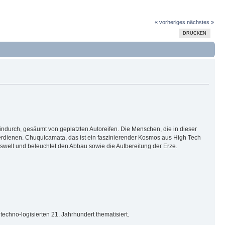
« vorheriges
nächstes »
DRUCKEN
indurch, gesäumt von geplatzten Autoreifen. Die Menschen, die in dieser
 verdienen. Chuquicamata, das ist ein faszinierender Kosmos aus High Tech
gswelt und beleuchtet den Abbau sowie die Aufbereitung der Erze.
echno-logisierten 21. Jahrhundert thematisiert.