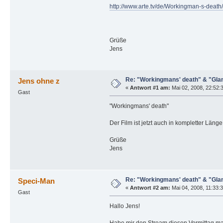
http://www.arte.tv/de/Workingman-s-death
Grüße
Jens
Re: "Workingmans' death" & "Glan
Jens ohne z
«
Antwort #1 am:
Mai 02, 2008, 22:52:
Gast
"Workingmans' death"
Der Film ist jetzt auch in kompletter Läng
Grüße
Jens
Re: "Workingmans' death" & "Glan
Speci-Man
«
Antwort #2 am:
Mai 04, 2008, 11:33:3
Gast
Hallo Jens!