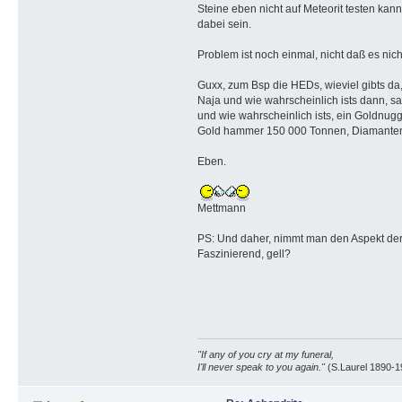
Steine eben nicht auf Meteorit testen ka
dabei sein.
Problem ist noch einmal, nicht daß es nich
Guxx, zum Bsp die HEDs, wieviel gibts da
Naja und wie wahrscheinlich ists dann, sag
und wie wahrscheinlich ists, ein Goldnu
Gold hammer 150 000 Tonnen, Diamanten
Eben.
Mettmann
PS: Und daher, nimmt man den Aspekt der 
Faszinierend, gell?
"If any of you cry at my funeral,
I'll never speak to you again."
(S.Laurel 1890-1