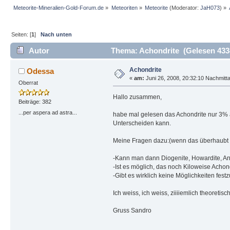
Meteorite-Mineralien-Gold-Forum.de
»
Meteoriten
»
Meteorite
(Moderator:
JaH073
) »
Seiten: [
1
]
Nach unten
Autor
Thema: Achondrite (Gelesen 433
Achondrite
Odessa
«
am:
Juni 26, 2008, 20:32:10 Nachmitt
Oberrat
Hallo zusammen,
Beiträge: 382
...per aspera ad astra...
habe mal gelesen das Achondrite nur 3% a
Unterscheiden kann.
Meine Fragen dazu:(wenn das überhaubt zu
-Kann man dann Diogenite, Howardite, Ang
-Ist es möglich, das noch Kiloweise Achon
-Gibt es wirklich keine Möglichkeiten festz
Ich weiss, ich weiss, ziiiiemlich theoreti
Gruss Sandro