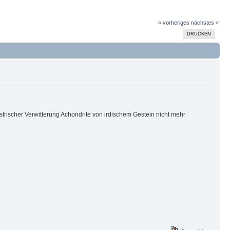
« vorheriges
nächstes »
DRUCKEN
trischer Verwitterung Achondrite von irdischem Gestein nicht mehr