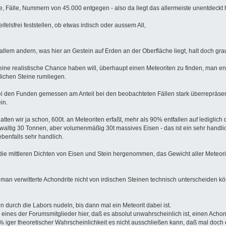
e, Fälle, Nummern von 45.000 entgegen - also da liegt das allermeiste unentdeckt
elsfrei feststellen, ob etwas irdisch oder aussem All,
llem andern, was hier an Gestein auf Erden an der Oberfläche liegt, halt doch grau
ine realistische Chance haben will, überhaupt einen Meteoriten zu finden, man ent
ichen Steine rumliegen.
ei den Funden gemessen am Anteil bei den beobachteten Fällen stark überrepräsent
in.
tten wir ja schon, 600t. an Meteoriten erfaßt, mehr als 90% entfallen auf lediglich
altig 30 Tonnen, aber volumenmäßig 30t massives Eisen - das ist ein sehr handlich
ebenfalls sehr handlich.
 die mittleren Dichten von Eisen und Stein hergenommen, das Gewicht aller Meteo
 man verwitterte Achondrite nicht von irdischen Steinen technisch unterscheiden k
n durch die Labors nudeln, bis dann mal ein Meteorit dabei ist.
 eines der Forumsmitglieder hier, daß es absolut unwahrscheinlich ist, einen Achon
r theoretischer Wahrscheinlichkeit es nicht ausschließen kann, daß mal doch ein