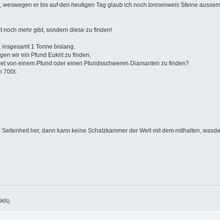
nn, weswegen er bis auf den heutigen Tag glaub ich noch tonnenweis Steine aussem
t noch mehr gibt, sondern diese zu finden!
, insgesamt 1 Tonne bislang.
en wir ein Pfund Eukrit zu finden,
gget von einem Pfund oder einen Pfundsschweren Diamanten zu finden?
 700t.
Seltenheit her, dann kann keine Schatzkammer der Welt mit dem mithalten, wasde
965)