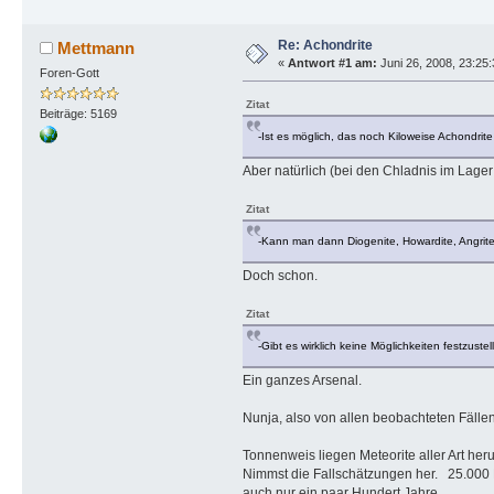
Re: Achondrite
Mettmann
«
Antwort #1 am:
Juni 26, 2008, 23:25
Foren-Gott
Zitat
Beiträge: 5169
-Ist es möglich, das noch Kiloweise Achondrite
Aber natürlich (bei den Chladnis im Lager 
Zitat
-Kann man dann Diogenite, Howardite, Angrite
Doch schon.
Zitat
-Gibt es wirklich keine Möglichkeiten festzustel
Ein ganzes Arsenal.
Nunja, also von allen beobachteten Fälle
Tonnenweis liegen Meteorite aller Art her
Nimmst die Fallschätzungen her. 25.000 F
auch nur ein paar Hundert Jahre,