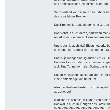
und dem hältst die Gesamtzahl aller Fund
Selbstredend kann man in den Labors zweif
das ist nicht das Problem.
Das Problem ist, daß Meteorite im Ggs zu a
Das siehst ja auch daran, daß wenn man e
Antarktis muß -eben wo keine andern ähnl
Und siehst ja auch, daß Eisenmeteorite b
doch eher ins Auge sticht, als eben ein Ste
Und ist ja mengenmäßig auch nicht viel. Ha
Und das liest sich dann auch immer so gew
gibt. Eine Tonne normalen Steins, das ist 
Hatten wir ja schomal hier ausgerechnet,
eine Kantenlänge von unter 5m.
Also das Problem besteht nicht darin, daß
aufzuheben!!
Man kann ja schlecht Millionen von Steine
Das war ja auch im Übrigen das Fatale für
99,999999999999999999999999999....9% ige