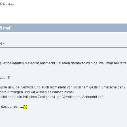
Achondrite
8 mal)
ag »
ller bekannten Meteorite ausmacht. Es seien darum so wenige, weil man bei terres
trifft)
rite usw. bei Verwitterung auch nicht mehr von irdischem gestein unterscheiden?
drite rumliegen und wir wissen es einfach nicht?
ustellen ob ein irdisches Gestein evt. ein Verwittereter Achondrit ist?
sch das ganze.