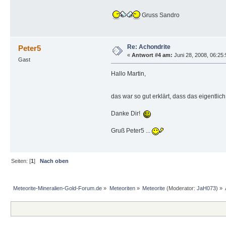
Gruss Sandro
Re: Achondrite
Peter5
«
Antwort #4 am:
Juni 28, 2008, 06:25:
Gast
Hallo Martin,
das war so gut erklärt, dass das eigentlich
Danke Dir!
Gruß Peter5 ...
Seiten: [
1
]
Nach oben
Meteorite-Mineralien-Gold-Forum.de
»
Meteoriten
»
Meteorite
(Moderator:
JaH073
) »