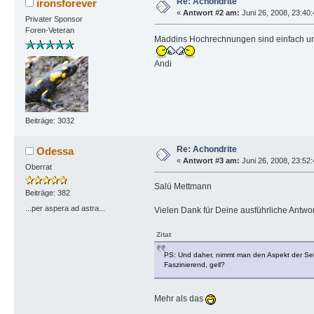
Re: Achondrite
ironsforever
«
Antwort #2 am:
Juni 26, 2008, 23:40
Privater Sponsor
Foren-Veteran
Maddins Hochrechnungen sind einfach un
Andi
Beiträge: 3032
Re: Achondrite
Odessa
«
Antwort #3 am:
Juni 26, 2008, 23:52
Oberrat
Salü Mettmann
Beiträge: 382
...per aspera ad astra...
Vielen Dank für Deine ausführliche Antwor
Zitat
PS: Und daher, nimmt man den Aspekt der Sel
Faszinierend, gell?
Mehr als das