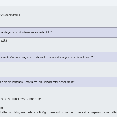
:32 Nachmittag »
 rumliegen und wir wissen es einfach nicht?
z.B.)
 usw. bei Verwitterung auch nicht mehr von irdischem gestein unterscheiden?
len ob ein irdisches Gestein evt. ein Verwittereter Achondrit ist?
n sind so rund 85% Chondrite.
um.
älle pro Jahr, wo mehr als 100g unten ankommt, fünf Siebtel plumpsen davon alle