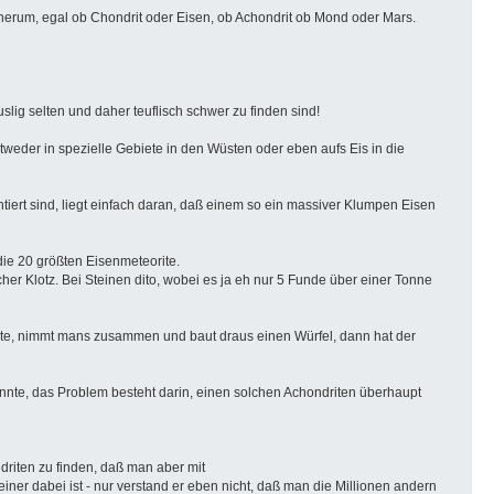
 herum, egal ob Chondrit oder Eisen, ob Achondrit ob Mond oder Mars.
slig selten und daher teuflisch schwer zu finden sind!
weder in spezielle Gebiete in den Wüsten oder eben aufs Eis in die
iert sind, liegt einfach daran, daß einem so ein massiver Klumpen Eisen
 die 20 größten Eisenmeteorite.
er Klotz. Bei Steinen dito, wobei es ja eh nur 5 Funde über einer Tonne
rite, nimmt mans zusammen und baut draus einen Würfel, dann hat der
önnte, das Problem besteht darin, einen solchen Achondriten überhaupt
driten zu finden, daß man aber mit
er dabei ist - nur verstand er eben nicht, daß man die Millionen andern