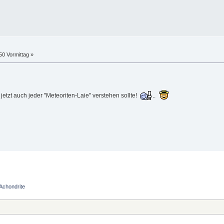
50 Vormittag »
 jetzt auch jeder "Meteoriten-Laie" verstehen sollte!
..
Achondrite