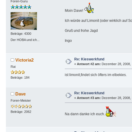
Foren-Guru
Moin Dave!
Ich würde auf Limonit (oder wirklich auf Sc
Gruß und frohe Jagd
Beiträge: 4300
Der HOBA und ich...
Ingo
Re: Kieswerkfund
Victoria2
«
Antwort #2 am:
Dezember 28, 2008, 
Rat
ist limonit,findet sich öfters im elbekies.
Beiträge: 184
Re: Kieswerkfund
Dave
«
Antwort #3 am:
Dezember 28, 2008, 
Foren-Meister
Beiträge: 2062
Na dann danke ich euch.