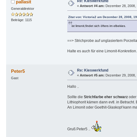
Re: Kieswerkfund
pallasit
«
Antwort #4 am:
Dezember 28, 2008, 
Generaldirektor
Zitat von: Victoria2 am Dezember 28, 2008, 1
Beiträge: 1115
ist limonit,findet sich öfters im elbekies.
==> Strichprobe auf unglasiertem Porzell
Halte es auch für eine Limonit-Konkretion.
Re: Kieswerkfund
Peter5
«
Antwort #5 am:
Dezember 29, 2008, 
Gast
Hallo ..
Sollte die
Strichfarbe eher schwarz
oder 
Lithiophorit kämen dann evtl. in Betracht.
An Limonit oder Goethit-Glaskopf kann ma
Gruß Peter5 ..