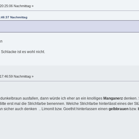
20:25:06 Nachmittag »
9:46:37 Nachmittag
an
 Schlacke ist es wohl nicht.
17:46:59 Nachmittag »
dunkelbraun ausfallen, dann würde ich eher an ein knolliges
Manganerz
denken. 
 Bitte erst mal die Strichfarbe benennen. Welche Strichfarbe hinterlässt eines der S
n sicher auch denken .. Limonit bzw. Goethit hinterlassen einen
gelbbrauen
bzw.