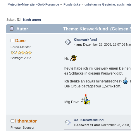
Meteorite-Mineralien-Gold-Forum.de
»
Fundstücke
»
unbekannte Gesteine, auch mete
Seiten: [
1
]
Nach unten
Autor
Thema: Kieswerkfund (Gelesen 3
Kieswerkfund
Dave
«
am:
Dezember 28, 2008, 18:07:06 Nac
Foren-Meister
Beiträge: 2062
Hi,
heute habe ich im Kieswerk einen kleinen "
es Schlacke in diesem Kieswerk gibt.
Ich denke an etwas mineraliesches?
Ha
Die Größe beträgt etwa 1,5cmx1cm.
Mfg Dave
Re: Kieswerkfund
lithoraptor
«
Antwort #1 am:
Dezember 28, 2008, 
Privater Sponsor