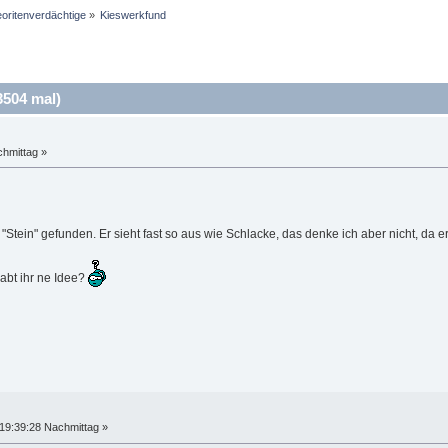
oritenverdächtige
»
Kieswerkfund
504 mal)
hmittag »
Stein" gefunden. Er sieht fast so aus wie Schlacke, das denke ich aber nicht, da er 
bt ihr ne Idee?
19:39:28 Nachmittag »