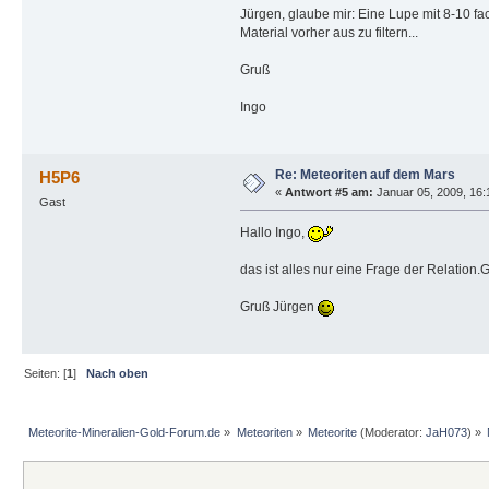
Jürgen, glaube mir: Eine Lupe mit 8-10 fa
Material vorher aus zu filtern...
Gruß
Ingo
Re: Meteoriten auf dem Mars
H5P6
«
Antwort #5 am:
Januar 05, 2009, 16:
Gast
Hallo Ingo,
das ist alles nur eine Frage der Relatio
Gruß Jürgen
Seiten: [
1
]
Nach oben
Meteorite-Mineralien-Gold-Forum.de
»
Meteoriten
»
Meteorite
(Moderator:
JaH073
) »