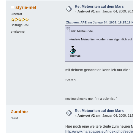
Re: Meteoriten auf dem Mars
styria-met
«
Antwort #1 am:
Januar 04, 2009, 20:
Oberrat
Zitat von: APE am Januar 04, 2009, 18:15:16 
Beiträge: 351
Hallo Metfreunde,
styria-met
wieviele Meteoriten wurden nun eigentlich auf
Thomas
mit deinem genannten kenn ich nur die :
Stefan
nothing shocks me, I´m a scientist :)
Re: Meteoriten auf dem Mars
Zumthie
«
Antwort #2 am:
Januar 04, 2009, 21:
Gast
Hier noch eine weitere Seite zum neuen M
http://www.marspages.eu/index.php?sec