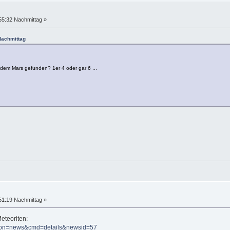
55:32 Nachmittag »
Nachmittag
 dem Mars gefunden? 1er 4 oder gar 6 ...
51:19 Nachmittag »
eteoriten:
tion=news&cmd=details&newsid=57