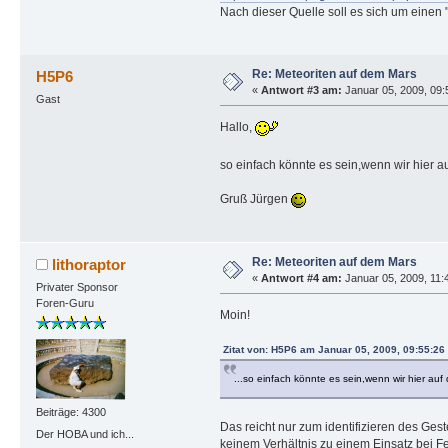
Nach dieser Quelle soll es sich um einen 
Re: Meteoriten auf dem Mars
H5P6
«
Antwort #3 am:
Januar 05, 2009, 09:
Gast
Hallo,
so einfach könnte es sein,wenn wir hier a
Gruß Jürgen
Re: Meteoriten auf dem Mars
lithoraptor
«
Antwort #4 am:
Januar 05, 2009, 11:4
Privater Sponsor
Foren-Guru
Moin!
Zitat von: H5P6 am Januar 05, 2009, 09:55:26
...so einfach könnte es sein,wenn wir hier au
Beiträge: 4300
Das reicht nur zum identifizieren des Ges
Der HOBA und ich...
keinem Verhältnis zu einem Einsatz bei F