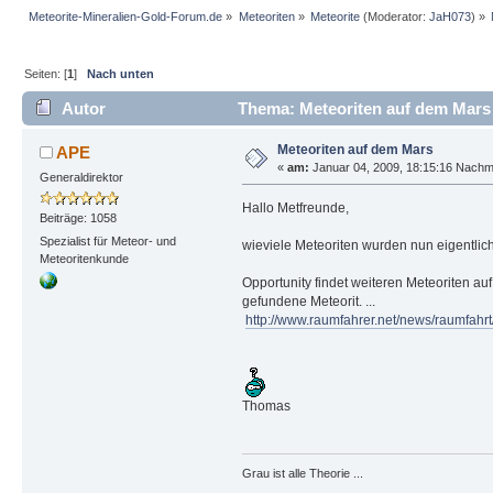
Meteorite-Mineralien-Gold-Forum.de
»
Meteoriten
»
Meteorite
(Moderator:
JaH073
) »
Seiten: [
1
]
Nach unten
Autor
Thema: Meteoriten auf dem Mars
Meteoriten auf dem Mars
APE
«
am:
Januar 04, 2009, 18:15:16 Nachmi
Generaldirektor
Hallo Metfreunde,
Beiträge: 1058
Spezialist für Meteor- und
wieviele Meteoriten wurden nun eigentlich
Meteoritenkunde
Opportunity findet weiteren Meteoriten a
gefundene Meteorit. ...
http://www.raumfahrer.net/news/raumfah
Thomas
Grau ist alle Theorie ...