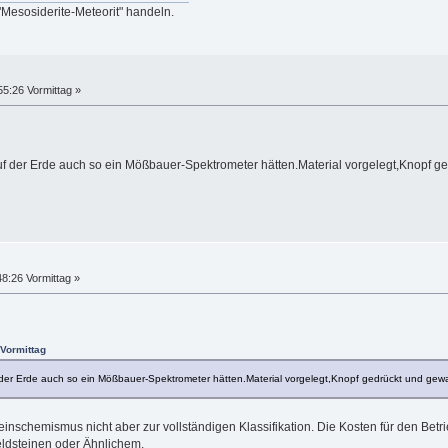
"Mesosiderite-Meteorit" handeln.
55:26 Vormittag »
uf der Erde auch so ein Mößbauer-Spektrometer hätten.Material vorgelegt,Knopf ged
8:26 Vormittag »
 Vormittag
f der Erde auch so ein Mößbauer-Spektrometer hätten.Material vorgelegt,Knopf gedrückt und gewart
teinschemismus nicht aber zur vollständigen Klassifikation. Die Kosten für den Be
eldsteinen oder Ähnlichem.