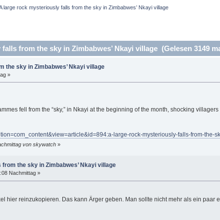
A large rock mysteriously falls from the sky in Zimbabwes’ Nkayi village
falls from the sky in Zimbabwes’ Nkayi village (Gelesen 3149 ma
om the sky in Zimbabwes’ Nkayi village
tag »
es fell from the “sky,” in Nkayi at the beginning of the month, shocking villagers 
ion=com_content&view=article&id=894:a-large-rock-mysteriously-falls-from-the-sk
achmittag von skywatch
»
s from the sky in Zimbabwes’ Nkayi village
:08 Nachmittag »
kel hier reinzukopieren. Das kann Ärger geben. Man sollte nicht mehr als ein paar 