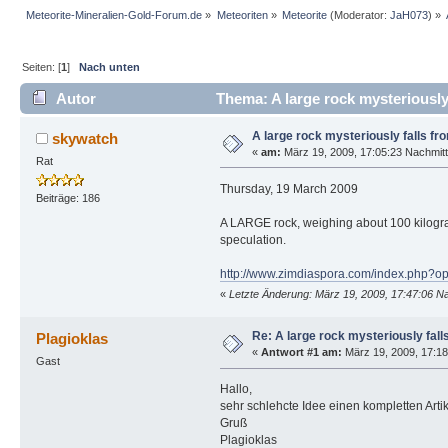
Meteorite-Mineralien-Gold-Forum.de
»
Meteoriten
»
Meteorite
(Moderator:
JaH073
) »
Seiten: [
1
]
Nach unten
Autor
Thema: A large rock mysteriously 
A large rock mysteriously falls fr
skywatch
«
am:
März 19, 2009, 17:05:23 Nachmit
Rat
Thursday, 19 March 2009
Beiträge: 186
A LARGE rock, weighing about 100 kilogramm
speculation.
http://www.zimdiaspora.com/index.php?opt
«
Letzte Änderung: März 19, 2009, 17:47:06 N
Re: A large rock mysteriously fall
Plagioklas
«
Antwort #1 am:
März 19, 2009, 17:18
Gast
Hallo,
sehr schlehcte Idee einen kompletten Arti
Gruß
Plagioklas