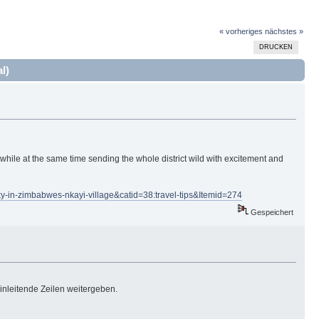
« vorheriges
nächstes »
DRUCKEN
l)
while at the same time sending the whole district wild with excitement and
y-in-zimbabwes-nkayi-village&catid=38:travel-tips&Itemid=274
Gespeichert
einleitende Zeilen weitergeben.