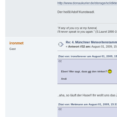
http://www.donaukurier.de/storage/scl/d
Der heißt Adolf Kunstwadl.
"If any of you cry at my funeral,
I'll never speak to you again."
(S.Laurel 1890-1
Re: 4. Münchner Meteoritenstamm
ironmet
«
Antwort #32 am:
August 01, 2009, 15
Gast
Zitat von: ironsforever am August 01, 2009, 1
Eben! Wer sagt, dass
wir
den trinken?
Andi
..aha, so läuft der Hase!! Ihr wollt uns da
Zitat von: Mettmann am August 01, 2009, 15:3