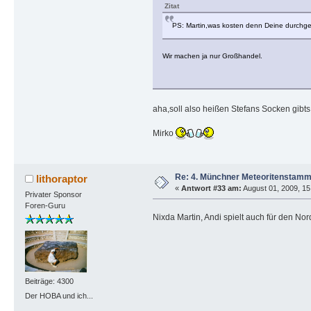
Zitat
PS: Martin,was kosten denn Deine durchg
Wir machen ja nur Großhandel.
aha,soll also heißen Stefans Socken gibt
Mirko
Re: 4. Münchner Meteoritenstamm
lithoraptor
«
Antwort #33 am:
August 01, 2009, 15
Privater Sponsor
Foren-Guru
Nixda Martin, Andi spielt auch für den Nor
Beiträge: 4300
Der HOBA und ich...