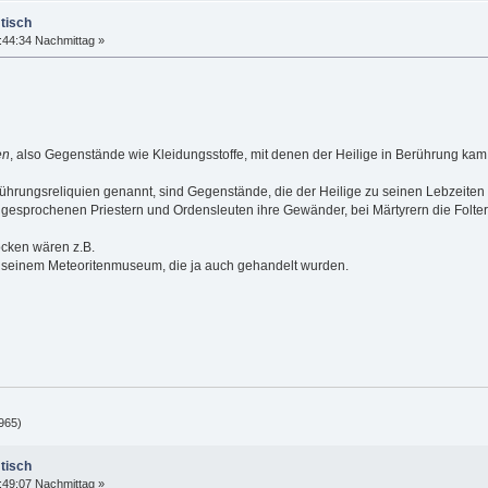
tisch
:44:34 Nachmittag »
en
, also Gegenstände wie Kleidungsstoffe, mit denen der Heilige in Berührung kam
rührungsreliquien genannt, sind Gegenstände, die der Heilige zu seinen Lebzeiten
gesprochenen Priestern und Ordensleuten ihre Gewänder, bei Märtyrern die Folte
cken wären z.B.
s seinem Meteoritenmuseum, die ja auch gehandelt wurden.
965)
tisch
:49:07 Nachmittag »