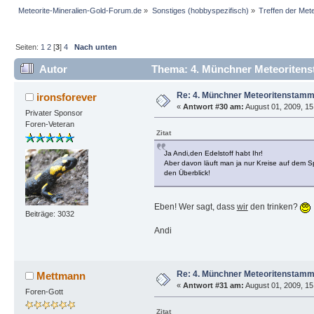
Meteorite-Mineralien-Gold-Forum.de
»
Sonstiges (hobbyspezifisch)
»
Treffen der Met
Seiten:
1
2
[
3
]
4
Nach unten
Autor
Thema: 4. Münchner Meteoritens
Re: 4. Münchner Meteoritenstamm
ironsforever
«
Antwort #30 am:
August 01, 2009, 15
Privater Sponsor
Foren-Veteran
Zitat
Ja Andi,den Edelstoff habt Ihr!
Aber davon läuft man ja nur Kreise auf dem Sp
den Überblick!
Eben! Wer sagt, dass
wir
den trinken?
Beiträge: 3032
Andi
Re: 4. Münchner Meteoritenstamm
Mettmann
«
Antwort #31 am:
August 01, 2009, 15
Foren-Gott
Zitat