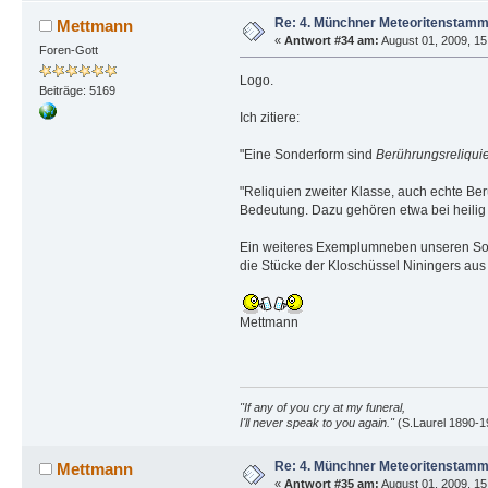
Re: 4. Münchner Meteoritenstamm
Mettmann
«
Antwort #34 am:
August 01, 2009, 15
Foren-Gott
Logo.
Beiträge: 5169
Ich zitiere:
"Eine Sonderform sind
Berührungsreliqui
"Reliquien zweiter Klasse, auch echte Be
Bedeutung. Dazu gehören etwa bei heilig 
Ein weiteres Exemplumneben unseren So
die Stücke der Kloschüssel Niningers au
Mettmann
"If any of you cry at my funeral,
I'll never speak to you again."
(S.Laurel 1890-1
Re: 4. Münchner Meteoritenstamm
Mettmann
«
Antwort #35 am:
August 01, 2009, 15