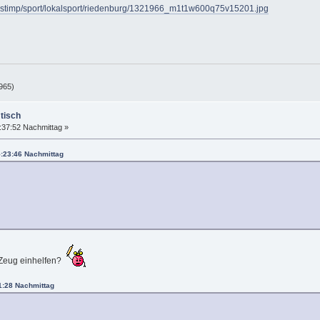
ktestimp/sport/lokalsport/riedenburg/1321966_m1t1w600q75v15201.jpg
965)
tisch
:37:52 Nachmittag »
5:23:46 Nachmittag
s Zeug einhelfen?
1:28 Nachmittag