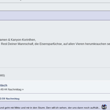
samen & Kanyon-Korinthen,
en Rest Deiner Mannschaft, die Eisensparfüchse, auf allen Vieren herumkrauchen s
965)
tisch
:49:44 Nachmittag »
:43:59 Nachmittag
und geht mit Mirko und mir in den Sturm. Den will ich sehen, der uns dann noch aufhält...