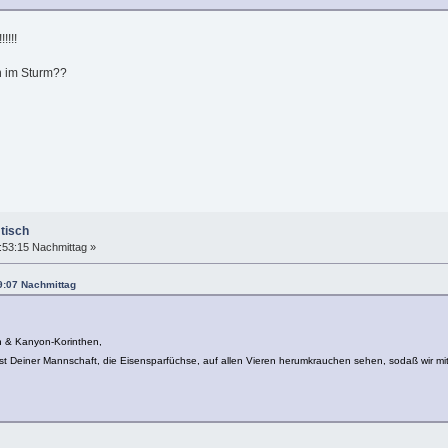
!!!!!
n im Sturm??
tisch
:53:15 Nachmittag »
9:07 Nachmittag
 & Kanyon-Korinthen,
Rest Deiner Mannschaft, die Eisensparfüchse, auf allen Vieren herumkrauchen sehen, sodaß wir