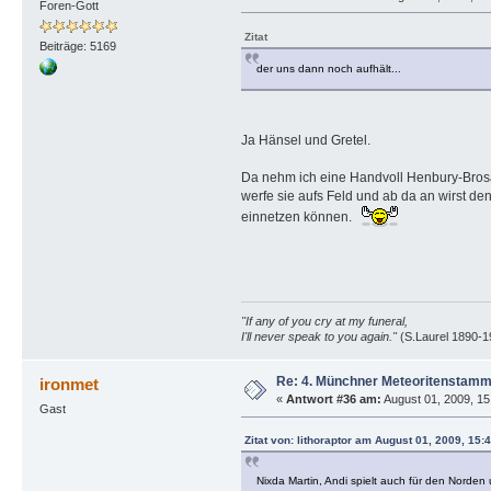
Foren-Gott
Zitat
Beiträge: 5169
der uns dann noch aufhält...
Ja Hänsel und Gretel.
Da nehm ich eine Handvoll Henbury-Bro
werfe sie aufs Feld und ab da an wirst d
einnetzen können.
"If any of you cry at my funeral,
I'll never speak to you again."
(S.Laurel 1890-1
Re: 4. Münchner Meteoritenstamm
ironmet
«
Antwort #36 am:
August 01, 2009, 15
Gast
Zitat von: lithoraptor am August 01, 2009, 15
Nixda Martin, Andi spielt auch für den Norden 