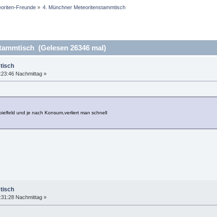
eoriten-Freunde
»
4. Münchner Meteoritenstammtisch
tammtisch (Gelesen 26346 mal)
tisch
:23:46 Nachmittag »
ielfeld und je nach Konsum,verliert man schnell
tisch
:31:28 Nachmittag »