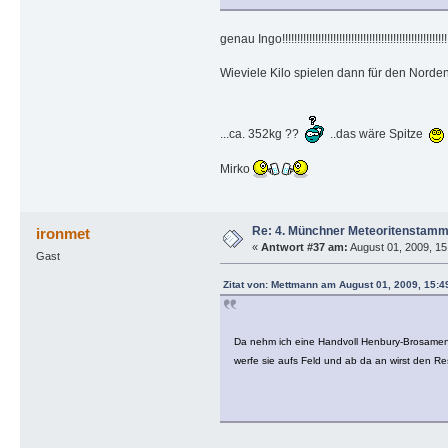
genau Ingo!!!!!!!!!!!!!!!!!!!!!!!!!!!!!!!!!!!!!!!!!!!!!!!!!!!!!!!!
Wieviele Kilo spielen dann für den Norde
...ca. 352kg ??
..das wäre Spitze
Mirko
Re: 4. Münchner Meteoritenstamm
ironmet
«
Antwort #37 am:
August 01, 2009, 15
Gast
Zitat von: Mettmann am August 01, 2009, 15:4
Da nehm ich eine Handvoll Henbury-Brosamen
werfe sie aufs Feld und ab da an wirst den 