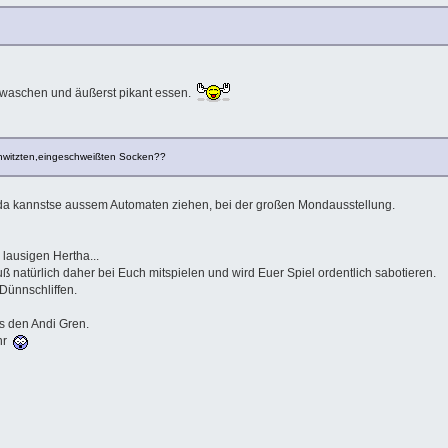
 waschen und äußerst pikant essen.
hwitzten,eingeschweißten Socken??
, da kannstse aussem Automaten ziehen, bei der großen Mondausstellung.
 lausigen Hertha...
muß natürlich daher bei Euch mitspielen und wird Euer Spiel ordentlich sabotieren.
Dünnschliffen.
s den Andi Gren.
ehr