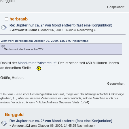
Berggold
Gespeichert
herbraab
Re: Jupiter nur ca. 2° von Mond entfernt (fast eine Konjunktion)
«
Antwort #10 am:
Oktober 06, 2009, 14:40:37 Nachmittag »
Zitat von: Berggold am Oktober 06, 2009, 14:33:07 Nachmittag
Wo kommt die Lampe her???
Das ist der
Mondkrater "Aristarchus"
. Der ist schon seit 450 Millionen Jahren
an derselben Stelle.
Grüße, Herbert
Gespeichert
"Daß das Eisen vom Himmel gefallen sein soll, möge der der Naturgeschichte Unkundige
glauben, [...] aber in unseren Zeiten wäre es unverzeihlich, solche Märchen auch nur
wahrscheinlich zu finden."
(Abbé Andreas Xaverius Stütz, 1794)
Berggold
Re: Jupiter nur ca. 2° von Mond entfernt (fast eine Konjunktion)
«
Antwort #11 am:
Oktober 06, 2009, 14:45:25 Nachmittag »