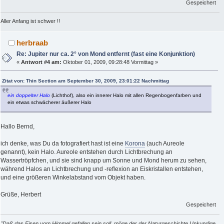
Gespeichert
Aller Anfang ist schwer !!
herbraab
Re: Jupiter nur ca. 2° von Mond entfernt (fast eine Konjunktion)
«
Antwort #4 am:
Oktober 01, 2009, 09:28:48 Vormittag »
Zitat von: Thin Section am September 30, 2009, 23:01:22 Nachmittag
ein doppelter Halo
(Lichthof), also ein innerer Halo mit allen Regenbogenfarben und
ein etwas schwächerer äußerer Halo
Hallo Bernd,
ich denke, was Du da fotografiert hast ist eine
Korona
(auch Aureole
genannt), kein Halo. Aureole entstehen durch Lichtbrechung an
Wassertröpfchen, und sie sind knapp um Sonne und Mond herum zu sehen,
während Halos an Lichtbrechung und -reflexion an Eiskristallen entstehen,
und eine größeren Winkelabstand vom Objekt haben.
Grüße, Herbert
Gespeichert
"Daß das Eisen vom Himmel gefallen sein soll, möge der der Naturgeschichte Unkundige