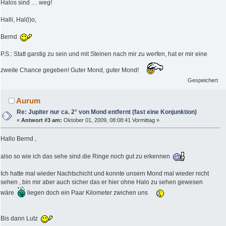
Halos sind … weg!
Halli, Hal(l)o,
Bernd
P.S.: Statt garstig zu sein und mit Steinen nach mir zu werfen, hat er mir eine
zweite Chance gegeben! Guter Mond, guter Mond!
Gespeichert
Aurum
Re: Jupiter nur ca. 2° von Mond entfernt (fast eine Konjunktion)
«
Antwort #3 am:
Oktober 01, 2009, 08:08:41 Vormittag »
Hallo Bernd ,
also so wie ich das sehe sind die Ringe noch gut zu erkennen
Ich hatte mal wieder Nachtschicht und konnte unsern Mond mal wieder nicht
sehen , bin mir aber auch sicher das er hier ohne Halo zu sehen gewesen
wäre
liegen doch ein Paar Kilometer zwichen uns
Bis dann Lutz