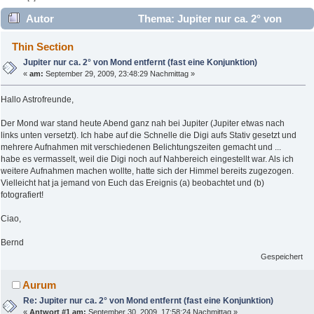
Autor
Thema: Jupiter nur ca. 2° von
Mond entfernt (fast eine Konjunktion) (Gelesen 6313 mal)
Thin Section
Jupiter nur ca. 2° von Mond entfernt (fast eine Konjunktion)
«
am:
September 29, 2009, 23:48:29 Nachmittag »
Hallo Astrofreunde,
Der Mond war stand heute Abend ganz nah bei Jupiter (Jupiter etwas nach
links unten versetzt). Ich habe auf die Schnelle die Digi aufs Stativ gesetzt und
mehrere Aufnahmen mit verschiedenen Belichtungszeiten gemacht und ...
habe es vermasselt, weil die Digi noch auf Nahbereich eingestellt war. Als ich
weitere Aufnahmen machen wollte, hatte sich der Himmel bereits zugezogen.
Vielleicht hat ja jemand von Euch das Ereignis (a) beobachtet und (b)
fotografiert!
Ciao,
Bernd
Gespeichert
Aurum
Re: Jupiter nur ca. 2° von Mond entfernt (fast eine Konjunktion)
«
Antwort #1 am:
September 30, 2009, 17:58:24 Nachmittag »