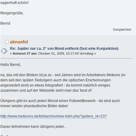
sagenhaft schön!
Morgengrüße,
Bernd
Gespeichert
aknoefel
Re: Jupiter nur ca. 2° von Mond entfernt (fast eine Konjunktion)
«
Antwort #7 am:
Oktober 01, 2009, 10:17:04 Vormittag »
Hallo Bernd,
na, das mit den Bildern ist ja so - seit Jahren wird im Arbeitskreis Meteore (in
dem seit den späten Siebzigern auch die optischen Erscheinungen
angesiedelt sind) so etwas fotografiert - da kommt natürlich einiges
zusammen und auf der Webseite sieht man das 'best of'.
Übrigens gibt es auch jeden Monat einen Fotowettbewerb - da sind auch
immer wieder phantastische Bilder dabei:
http://www.meteoros.de/bildarchiv/view-bdm.php?gallery_id=237
Daran teilnehmen kann übrigens jeder...