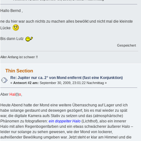
Hallo Bernd ,
ne du hier war auch nichts zu machen alles bewölkt und nicht mal die kleinste
Lücke
Bis dann Lutz
Gespeichert
Aller Anfang ist schwer !!
Thin Section
Re: Jupiter nur ca. 2° von Mond entfernt (fast eine Konjunktion)
«
Antwort #2 am:
September 30, 2009, 23:01:22 Nachmittag »
Aber
Hal
(l)
o
,
Heute Abend hatte der Mond eine weitere Überraschung auf Lager und ich
habe solange gestaunt und deswegen gezögert, bis es mal wieder zu spät
war, die digitale Kamera aufs Stativ zu setzen und das (atmosphärische)
Phänomen zu fotografieren:
ein doppelter Halo
(Lichthof), also ein innerer
Halo mit allen Regenbogenfarben und ein etwas schwächerer äußerer Halo –
leider nur solange zu sehen gewesen, wie der Mond von lockerer,
aufreißender Bewölkung umgeben war. Jetzt steht er klar am Himmel und die