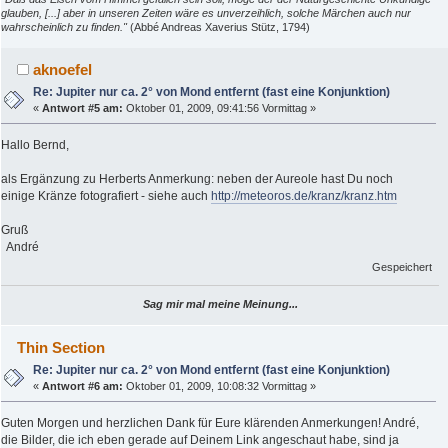
glauben, [...] aber in unseren Zeiten wäre es unverzeihlich, solche Märchen auch nur
wahrscheinlich zu finden."
(Abbé Andreas Xaverius Stütz, 1794)
aknoefel
Re: Jupiter nur ca. 2° von Mond entfernt (fast eine Konjunktion)
«
Antwort #5 am:
Oktober 01, 2009, 09:41:56 Vormittag »
Hallo Bernd,
als Ergänzung zu Herberts Anmerkung: neben der Aureole hast Du noch
einige Kränze fotografiert - siehe auch
http://meteoros.de/kranz/kranz.htm
Gruß
André
Gespeichert
Sag mir mal meine Meinung...
Thin Section
Re: Jupiter nur ca. 2° von Mond entfernt (fast eine Konjunktion)
«
Antwort #6 am:
Oktober 01, 2009, 10:08:32 Vormittag »
Guten Morgen und herzlichen Dank für Eure klärenden Anmerkungen! André,
die Bilder, die ich eben gerade auf Deinem Link angeschaut habe, sind ja