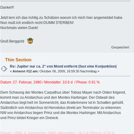
Danke!!!
Jetzt lern ich das richtig zu Schätzen warum ich mich hier angemeldet habe.
Nun muß ich endlich nicht DUMM STERBEN!
Nochmals vielen Dank!
Gruß Berggold
Gespeichert
Thin Section
Re: Jupiter nur ca. 2° von Mond entfernt (fast eine Konjunktion)
«
Antwort #12 am:
Oktober 06, 2009, 16:59:30 Nachmittag »
Datum: 27. Februar, 1980 / Mondalter: 10.6 d / Phase: 0.91 %
Dem Schwung der Montes Carpathus über Tobias Mayer nach Osten folgend,
kommt man zu Aristarchus und den Montes Harbinger. Der Ostwall des
Aristarchus liegt hell im Sonnenlicht, das Kraterinnere ist in Schatten gehüllt.
Südöstlich von Aristarchus ist Herodotus direkt am Terminator zu erkennen.
NW von Aristarchus liegen Prinz und die Montes Harbinger. Mit Aristarchus
und Prinz bildet Krieger ein Dreieck.
Datum: 1980, 4. September 1980 / Mondalter: 24.2 d / Phase: 0.24 %