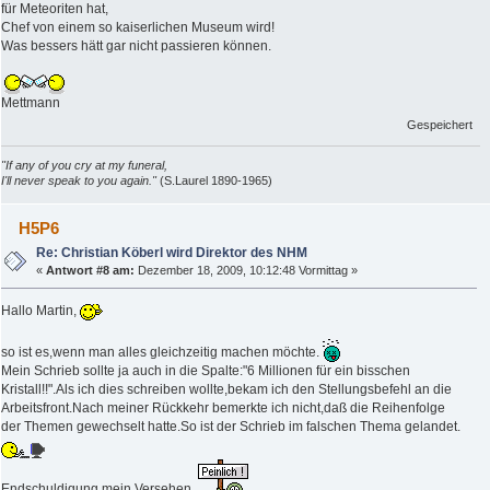
für Meteoriten hat,
Chef von einem so kaiserlichen Museum wird!
Was bessers hätt gar nicht passieren können.
Mettmann
Gespeichert
"If any of you cry at my funeral,
I'll never speak to you again."
(S.Laurel 1890-1965)
H5P6
Re: Christian Köberl wird Direktor des NHM
«
Antwort #8 am:
Dezember 18, 2009, 10:12:48 Vormittag »
Hallo Martin,
so ist es,wenn man alles gleichzeitig machen möchte.
Mein Schrieb sollte ja auch in die Spalte:"6 Millionen für ein bisschen
Kristall!!".Als ich dies schreiben wollte,bekam ich den Stellungsbefehl an die
Arbeitsfront.Nach meiner Rückkehr bemerkte ich nicht,daß die Reihenfolge
der Themen gewechselt hatte.So ist der Schrieb im falschen Thema gelandet.
Endschuldigung,mein Versehen.