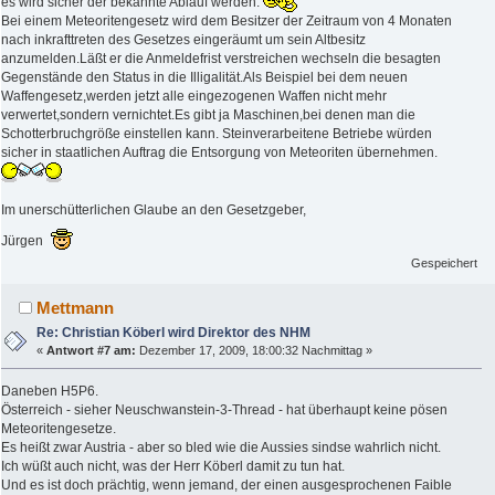
es wird sicher der bekannte Ablauf werden:
Bei einem Meteoritengesetz wird dem Besitzer der Zeitraum von 4 Monaten
nach inkrafttreten des Gesetzes eingeräumt um sein Altbesitz
anzumelden.Läßt er die Anmeldefrist verstreichen wechseln die besagten
Gegenstände den Status in die Illigalität.Als Beispiel bei dem neuen
Waffengesetz,werden jetzt alle eingezogenen Waffen nicht mehr
verwertet,sondern vernichtet.Es gibt ja Maschinen,bei denen man die
Schotterbruchgröße einstellen kann. Steinverarbeitene Betriebe würden
sicher in staatlichen Auftrag die Entsorgung von Meteoriten übernehmen.
Im unerschütterlichen Glaube an den Gesetzgeber,
Jürgen
Gespeichert
Mettmann
Re: Christian Köberl wird Direktor des NHM
«
Antwort #7 am:
Dezember 17, 2009, 18:00:32 Nachmittag »
Daneben H5P6.
Österreich - sieher Neuschwanstein-3-Thread - hat überhaupt keine pösen
Meteoritengesetze.
Es heißt zwar Austria - aber so bled wie die Aussies sindse wahrlich nicht.
Ich wüßt auch nicht, was der Herr Köberl damit zu tun hat.
Und es ist doch prächtig, wenn jemand, der einen ausgesprochenen Faible