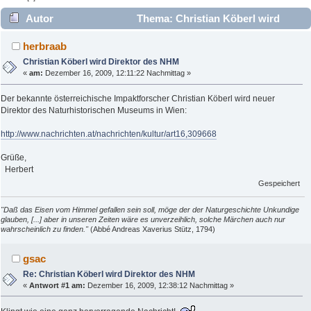
Autor
Thema: Christian Köberl wird
Direktor des NHM (Gelesen 4624 mal)
herbraab
Christian Köberl wird Direktor des NHM
«
am:
Dezember 16, 2009, 12:11:22 Nachmittag »
Der bekannte österreichische Impaktforscher Christian Köberl wird neuer
Direktor des Naturhistorischen Museums in Wien:
http://www.nachrichten.at/nachrichten/kultur/art16,309668
Grüße,
Herbert
Gespeichert
"Daß das Eisen vom Himmel gefallen sein soll, möge der der Naturgeschichte Unkundige
glauben, [...] aber in unseren Zeiten wäre es unverzeihlich, solche Märchen auch nur
wahrscheinlich zu finden."
(Abbé Andreas Xaverius Stütz, 1794)
gsac
Re: Christian Köberl wird Direktor des NHM
«
Antwort #1 am:
Dezember 16, 2009, 12:38:12 Nachmittag »