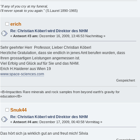
"If any of you cry at my funeral,
I'll never speak to you again."
(S.Laurel 1890-1965)
erich
Re: Christian Köberl wird Direktor des NHM
«
Antwort #3 am:
Dezember 16, 2009, 13:46:53 Nachmittag »
Sehr geehrter Herr Professor, Lieber Christian Köberl
Herzliche Gratulation, dass sie endlich in jenes Amt berufen wurden, dass
Ihren grossartigen Leistungen angemessen ist.
Viel Erfolg und Glück auf für Sie und das NHM.
Erich H.Haiderer aus Wien 19
www.space-sciences.com
Gespeichert
<B>Impactites Rare minerals and rock samples from beyond earth's gravity for
education</B>
Snuk44
Re: Christian Köberl wird Direktor des NHM
«
Antwort #4 am:
Dezember 17, 2009, 06:40:58 Vormittag »
Das hört sich ja wirklich gut an und freut mich! Silvia
Gespeichert