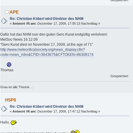
APE
Re: Christian Köberl wird Direktor des NHM
«
Antwort #5 am:
Dezember 17, 2009, 17:05:13 Nachmittag »
Dafür hat das NHM nun den guten Gero Kurat endgültig verlohren!
MetSoc News 16.12.09
"Gero Kurat died on November 17, 2009, at the age of 71"
http://www.meteoriticalsociety.org/news_display.cfm?
code=news_intro&CFID=3643675&CFTOKEN=86308174
Thomas
Gespeichert
Grau ist alle Theorie ...
H5P6
Re: Christian Köberl wird Direktor des NHM
«
Antwort #6 am:
Dezember 17, 2009, 17:47:12 Nachmittag »
Hallo,