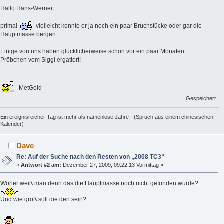
Hallo Hans-Werner,
prima!
vielleicht konnte er ja noch ein paar Bruchstücke oder gar die
Hauptmasse bergen.
Einige von uns haben glücklicherweise schon vor ein paar Monaten
Pröbchen vom Siggi ergattert!
MetGold
Gespeichert
Ein ereignisreicher Tag ist mehr als namenlose Jahre - (Spruch aus einem chinesischen
Kalender)
Dave
Re: Auf der Suche nach den Resten von „2008 TC3“
«
Antwort #2 am:
Dezember 27, 2009, 09:22:13 Vormittag »
Woher weiß man denn das die Hauptmasse noch nicht gefunden wurde?
Und wie groß soll die den sein?