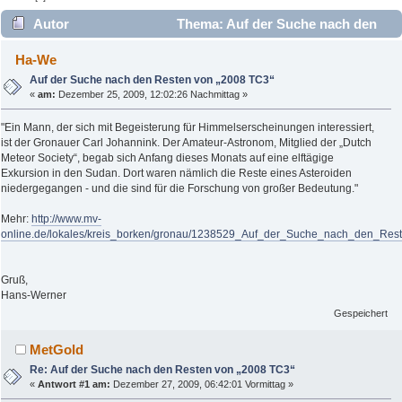
Autor
Thema: Auf der Suche nach den
Resten von „2008 TC3“ (Gelesen 2723 mal)
Ha-We
Auf der Suche nach den Resten von „2008 TC3“
«
am:
Dezember 25, 2009, 12:02:26 Nachmittag »
"Ein Mann, der sich mit Begeisterung für Himmelserscheinungen interessiert,
ist der Gronauer Carl Johannink. Der Amateur-Astronom, Mitglied der „Dutch
Meteor Society“, begab sich Anfang dieses Monats auf eine elftägige
Exkursion in den Sudan. Dort waren nämlich die Reste eines Asteroiden
niedergegangen - und die sind für die Forschung von großer Bedeutung."
Mehr:
http://www.mv-
online.de/lokales/kreis_borken/gronau/1238529_Auf_der_Suche_nach_den_Re
Gruß,
Hans-Werner
Gespeichert
MetGold
Re: Auf der Suche nach den Resten von „2008 TC3“
«
Antwort #1 am:
Dezember 27, 2009, 06:42:01 Vormittag »