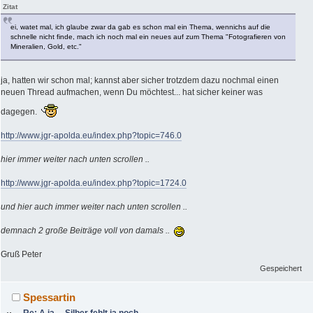
Zitat
ei, watet mal, ich glaube zwar da gab es schon mal ein Thema, wennichs auf die
schnelle nicht finde, mach ich noch mal ein neues auf zum Thema "Fotografieren von
Mineralien, Gold, etc."
ja, hatten wir schon mal; kannst aber sicher trotzdem dazu nochmal einen
neuen Thread aufmachen, wenn Du möchtest... hat sicher keiner was
dagegen.
http://www.jgr-apolda.eu/index.php?topic=746.0
hier immer weiter nach unten scrollen ..
http://www.jgr-apolda.eu/index.php?topic=1724.0
und hier auch immer weiter nach unten scrollen ..
demnach 2 große Beiträge voll von damals ..
Gruß Peter
Gespeichert
Spessartin