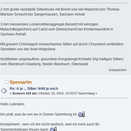
2 mm große verästelte Silberlocke mit Bornit und viel Malachit vom Thomas
Müntzer-Schacht bei Sangerhausen, Sachsen-Anhalt
3 mm messendes Lockensilberaggregat (besetzt mit winzigen
Malachitkügelchen) auf Calcit vom Zirkelschacht bei Klostermansfeld in
Sachsen-Anhalt
Mit grauem Chlorargyrit verwachsenes Silber auf durch Chrysokoll verfärbtem
Sandstein von der Insel Helgoland
Goldfarben angelaufene, gerundete Kongsbergit-Kristalle (Hg-haltiges Silber)
vom Steinbruch Glasberg, Nieder-Beerbach, Odenwald
Gespeichert
Spessartin
Re: A ja ... Silber fehlt ja noch
«
Antwort #24 am:
Oktober 18, 2010, 19:20:07 Nachmittag »
Hallo Labrador,
bin platt, was da von wo in Deiner Sammlung ist
Kompliment - nein ich bin nicht neidisch, weil ich mich auch für
Sammlerkollegen freuen kann