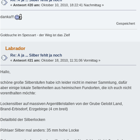
Re: A ja ... Silber fehlt ja noch
«
Antwort #20 am:
Oktober 10, 2010, 18:22:41 Nachmittag »
danka!!!
Gespeichert
Goldsuche im Spessart - der Weg ist das Ziel!
Labrador
Re: A ja ... Silber fehlt ja noch
«
Antwort #21 am:
Oktober 18, 2010, 11:31:06 Vormittag »
Hallo,
schöne große Silberstufen habe ich leider nicht in meiner Sammlung, dafür
aber einige lokale Seltenheiten aus heimischen Fundorten, die ich euch nicht
vorenthalten möchte:
Lockensilber auf massiven Argentitkristallen von der Grube Gelobt Land,
Brand-Erbisdorf, Erzgebirge (4 cm breit)
Detailbild der Silberlocken
Pöhlaer Silber mal anders: 35 mm hohe Locke