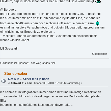
Elektrum, naja ist doch schon fast Silber, nur halt mit Gold verunreinigt
@ Berggold:
das ist das Problem mit dem Licht und dem metallischen Glanz ... da kämpf
ich auch immer mit, hab da z. B. ein paar tolle Pyrite aus Elba, die habe ich
trotz vielleicht 40 Versuchen noch nicht im Griff, macht einen echt kirre
es sind immer viele Versuche nötig und ggf. ein Bildbearbeitungsprogram um
ein wirklich gutes Ergebnis zu erzielen ...
... vielleicht können wir demnächst ja mal zusammen ein bisschen tüfteln ---
wenns wirklich klappt
LG Spessartin
Gespeichert
Goldsuche im Spessart - der Weg ist das Ziel!
Stonebreaker
Re: A ja ... Silber fehlt ja noch
«
Antwort #17 am:
Oktober 08, 2010, 12:50:26 Nachmittag »
ich nehme zum fotografieren immer einen Blitz und um lästige Reflektionen
zu vermeiden blitze ich indirekt gegen eine weisse Decke oder dämpfe den
Blitz
indem ich ein aufgefaltenes taschentuch davor halte...