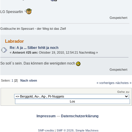
LG Spessartin
Gespeichert
Goldsuche im Spessart - der Weg ist das Ziel!
Labrador
Re: A ja ... Silber fehlt ja noch
«
Antwort #25 am:
Oktober 19, 2010, 12:54:21 Nachmittag »
So soll´s sein. Das können die wenigsten noch
Gespeichert
Seiten:
1
[
2
]
Nach oben
« vorheriges
nächstes »
Gehe zu:
Impressum
---
Datenschutzerklärung
SMF-credits
|
SMF © 2026
,
Simple Machines