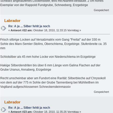
Schwarz angelaufenes Lockensilber, teils mit Akanthit bestäubt. 2 cm hohes
Exemplar von der Rappold Fundgrube, Schneeberg, Erzgebirge
Gespeichert
Labrador
Re: A ja ... Silber fehlt ja noch
«
Antwort #22 am:
Oktober 18, 2010, 11:33:15 Vormittag »
Frisch silbrige Locken auf Versatzmatrix vom Gang "Freital" auf der 330 m
Sohle des Marx-Semler-Stollns, Oberschlema, Erzgebirge. Stufenbreite ca. 35
mm
Schlotsilber als 45 mm hohe Locke von Niederschlema im Erzgebirge
Hakige Silberdendriten bis über 6 mm Länge vom Galina Flachen auf der
Grube Uranus, Annaberg, Erzgebirge
Recht unscheinbar aber am Fundort eine Rarität: Silberbleche auf Chrysokoll
von dem auf der 775 m Sohle der Grube Tannenberg bei Mühlleithen im
Vogtland aufgeschlossenen Schneckensteinmassiv
Gespeichert
Labrador
Re: A ja ... Silber fehlt ja noch
«
Antwort #23 am:
Oktober 18, 2010, 11:35:26 Vormittag »