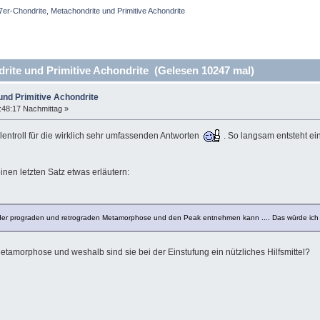
7er-Chondrite, Metachondrite und Primitive Achondrite
rite und Primitive Achondrite (Gelesen 10247 mal)
und Primitive Achondrite
:48:17 Nachmittag »
entroll für die wirklich sehr umfassenden Antworten
. So langsam entsteht ein
inen letzten Satz etwas erläutern:
er prograden und retrograden Metamorphose und den Peak entnehmen kann .... Das würde ich bei 
amorphose und weshalb sind sie bei der Einstufung ein nützliches Hilfsmittel?