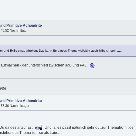
und Primitive Achondrite
:48:52 Nachmittag »
und IMBs einzuarbeiten. Das kann für dieses Thema vielleicht auch hilfreich sein .....
 Faß aufmachen - der unterschied zwischen IMB und PAC
965)
und Primitive Achondrite
:57:36 Nachmittag »
Du da gestartet hast.
Und ja, es passt natürlich sehr gut zur Thematik mit der
stehendes Thema ist....so als Laie...