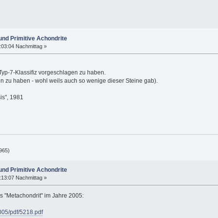
und Primitive Achondrite
:03:04 Nachmittag »
 Typ-7-Klassifiz vorgeschlagen zu haben.
 zu haben - wohl weils auch so wenige dieser Steine gab).
is", 1981
965)
und Primitive Achondrite
:13:07 Nachmittag »
s "Metachondrit" im Jahre 2005:
005/pdf/5218.pdf