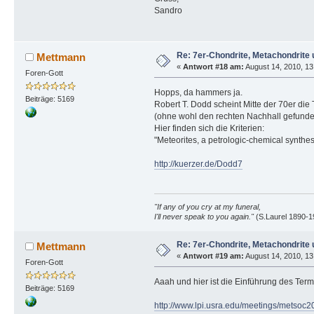
Sandro
Re: 7er-Chondrite, Metachondrite 
Mettmann
«
Antwort #18 am:
August 14, 2010, 13
Foren-Gott
Hopps, da hammers ja.
Beiträge: 5169
Robert T. Dodd scheint Mitte der 70er die
(ohne wohl den rechten Nachhall gefunden
Hier finden sich die Kriterien:
"Meteorites, a petrologic-chemical synthes
http://kuerzer.de/Dodd7
"If any of you cry at my funeral,
I'll never speak to you again."
(S.Laurel 1890-1
Re: 7er-Chondrite, Metachondrite 
Mettmann
«
Antwort #19 am:
August 14, 2010, 13
Foren-Gott
Aaah und hier ist die Einführung des Term
Beiträge: 5169
http://www.lpi.usra.edu/meetings/metsoc2