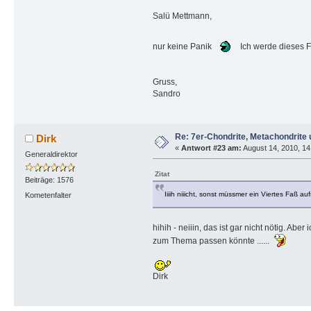
Salü Mettmann,
nur keine Panik
Ich werde dieses Fa
Gruss,
Sandro
Re: 7er-Chondrite, Metachondrite 
Dirk
«
Antwort #23 am:
August 14, 2010, 14
Generaldirektor
Zitat
Beiträge: 1576
Iiiih niiicht, sonst müssmer ein Viertes Faß
Kometenfalter
hihih - neiiin, das ist gar nicht nötig. A
zum Thema passen könnte ......
Dirk