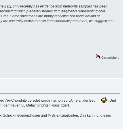
not new [1], only recently has evidence from meteorite samples has been
y reconstruct such planetary bodies from fragments representing core,
atures. Some specimens are highly recrystallized rocks devoid of
y are texturally evolved rocks from chondritic precursors, we suggest that
Gespeichert
ber 7er-Chondrite geredet wurde - schon 35 JAhre alt der Begriff
. Und
h den neuen LL Metachondriten klassifiziert.
k der Schockmetamorphosen und IMBs einzuarbeiten. Das kann für dieses