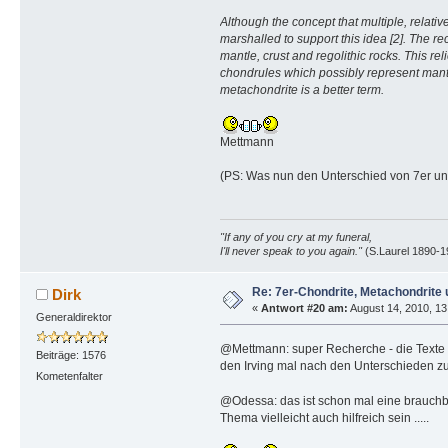
Although the concept that multiple, relativ
marshalled to support this idea [2]. The r
mantle, crust and regolithic rocks. This r
chondrules which possibly represent mantle
metachondrite is a better term.
Mettmann
(PS: Was nun den Unterschied von 7er und
"If any of you cry at my funeral,
I'll never speak to you again."
(S.Laurel 1890-1
Re: 7er-Chondrite, Metachondrite 
Dirk
«
Antwort #20 am:
August 14, 2010, 13
Generaldirektor
@Mettmann: super Recherche - die Texte mu
Beiträge: 1576
den Irving mal nach den Unterschieden zu 
Kometenfalter
@Odessa: das ist schon mal eine brauch
Thema vielleicht auch hilfreich sein .....