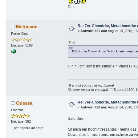
Dirk
Re: 7er-Chondrite, Metachondrite 
Mettmann
«
Antwort #21 am:
August 14, 2010, 13
Foren-Gott
Zitat
Beiträge: 5169
Dich in die Thematik der Schockmetamorphosen 
Iiiih niiicht, sonst müssmer ein Viertes
"If any of you cry at my funeral,
I'll never speak to you again."
(S.Laurel 1890-1
Re: 7er-Chondrite, Metachondrite 
Odessa
«
Antwort #22 am:
August 14, 2010, 13
Oberrat
Salü Dirk,
Beiträge: 382
...per aspera ad astra...
für mich ein hochintressantes Thema das 
Obwohl es für mich pers. ein schwer zu ver