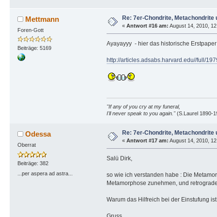
Re: 7er-Chondrite, Metachondrite 
Mettmann
«
Antwort #16 am:
August 14, 2010, 12
Foren-Gott
Ayayayyy - hier das historische Erstpape
Beiträge: 5169
http://articles.adsabs.harvard.edu//full
"If any of you cry at my funeral,
I'll never speak to you again."
(S.Laurel 1890-1
Re: 7er-Chondrite, Metachondrite 
Odessa
«
Antwort #17 am:
August 14, 2010, 12
Oberrat
Salü Dirk,
Beiträge: 382
...per aspera ad astra...
so wie ich verstanden habe : Die Metamo
Metamorphose zunehmen, und retrograd
Warum das Hilfreich bei der Einstufung is
Gruss,