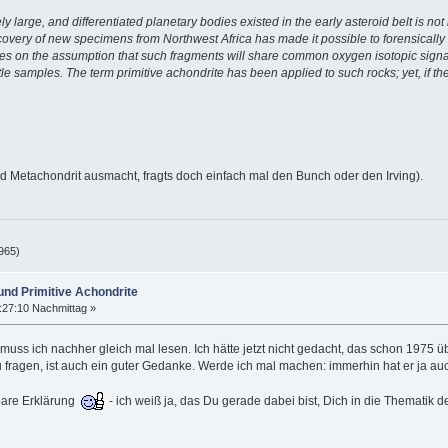
ely large, and differentiated planetary bodies existed in the early asteroid belt is 
ecovery of new specimens from Northwest Africa has made it possible to forensicall
elies on the assumption that such fragments will share common oxygen isotopic sign
 samples. The term primitive achondrite has been applied to such rocks; yet, if the
 Metachondrit ausmacht, fragts doch einfach mal den Bunch oder den Irving).
965)
und Primitive Achondrite
:27:10 Nachmittag »
ss ich nachher gleich mal lesen. Ich hätte jetzt nicht gedacht, das schon 1975 ü
fragen, ist auch ein guter Gedanke. Werde ich mal machen: immerhin hat er ja auc
bare Erklärung
- ich weiß ja, das Du gerade dabei bist, Dich in die Themati