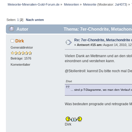
Meteorite-Mineralien-Gold-Forum.de
»
Meteoriten
»
Meteorite
(Moderator:
JaH073
) »
Seiten:
1
[
2
]
Nach unten
Autor
Thema: 7er-Chondrite, Metachond
Re: 7er-Chondrite, Metachondrite 
Dirk
«
Antwort #15 am:
August 14, 2010, 12
Generaldirektor
Vielen Dank an Mettmann und an den stoll
Beiträge: 1576
einordnen und verstehen kann.
Kometenfalter
@Stollentroll: kannst Du bitte noch mal De
Zitat
... sind p-T-Diagramme, wo man den Verlauf d
Was bedeuten prograde und retrograde Met
Dirk