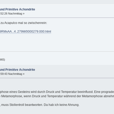
und Primitive Achondrite
:52:26 Nachmittag »
r zu Acapulco mal so zwischenrein:
/1979RMxAA...4..279M/0000279.000.html
965)
und Primitive Achondrite
:59:43 Nachmittag »
rphose eines Gesteins wird durch Druck und Temperatur beeinflusst. Eine progra
e Metamorphose, wenn Druck und Temperatur während der Metamorphose abneh
t, muss Stollentroll beantworten. Da hab ich keine Ahnung.