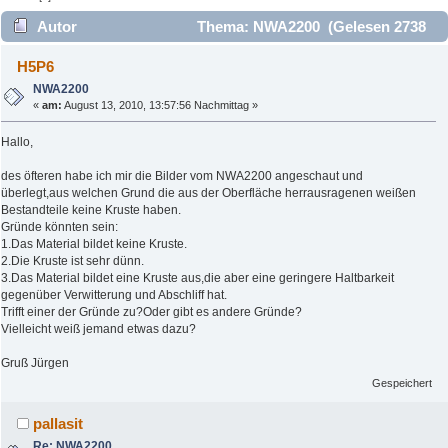
Autor
Thema: NWA2200 (Gelesen 2738
mal)
H5P6
NWA2200
«
am:
August 13, 2010, 13:57:56 Nachmittag »
Hallo,
des öfteren habe ich mir die Bilder vom NWA2200 angeschaut und
überlegt,aus welchen Grund die aus der Oberfläche herrausragenen weißen
Bestandteile keine Kruste haben.
Gründe könnten sein:
1.Das Material bildet keine Kruste.
2.Die Kruste ist sehr dünn.
3.Das Material bildet eine Kruste aus,die aber eine geringere Haltbarkeit
gegenüber Verwitterung und Abschliff hat.
Trifft einer der Gründe zu?Oder gibt es andere Gründe?
Vielleicht weiß jemand etwas dazu?
Gruß Jürgen
Gespeichert
pallasit
Re: NWA2200