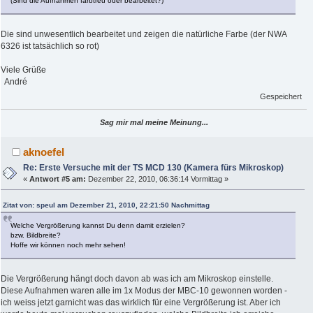
(Sind die Aufnahmen farbtreu oder bearbeitet?)
Die sind unwesentlich bearbeitet und zeigen die natürliche Farbe (der NWA
6326 ist tatsächlich so rot)
Viele Grüße
André
Gespeichert
Sag mir mal meine Meinung...
aknoefel
Re: Erste Versuche mit der TS MCD 130 (Kamera fürs Mikroskop)
«
Antwort #5 am:
Dezember 22, 2010, 06:36:14 Vormittag »
Zitat von: speul am Dezember 21, 2010, 22:21:50 Nachmittag
Welche Vergrößerung kannst Du denn damit erzielen?
bzw. Bildbreite?
Hoffe wir können noch mehr sehen!
Die Vergrößerung hängt doch davon ab was ich am Mikroskop einstelle.
Diese Aufnahmen waren alle im 1x Modus der MBC-10 gewonnen worden -
ich weiss jetzt garnicht was das wirklich für eine Vergrößerung ist. Aber ich