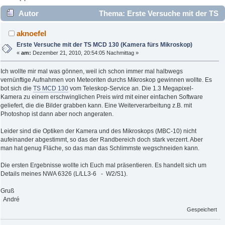
Autor
Thema: Erste Versuche mit der TS
MCD 130 (Kamera fürs Mikroskop) (Gelesen 4818 mal)
aknoefel
Erste Versuche mit der TS MCD 130 (Kamera fürs Mikroskop)
«
am:
Dezember 21, 2010, 20:54:05 Nachmittag »
Ich wollte mir mal was gönnen, weil ich schon immer mal halbwegs
vernünftige Aufnahmen von Meteoriten durchs Mikroskop gewinnen wollte. Es
bot sich die
TS MCD 130
vom Teleskop-Service an. Die 1.3 Megapixel-
Kamera zu einem erschwinglichen Preis wird mit einer einfachen Software
geliefert, die die Bilder grabben kann. Eine Weiterverarbeitung z.B. mit
Photoshop ist dann aber noch angeraten.
Leider sind die Optiken der Kamera und des Mikroskops (MBC-10) nicht
aufeinander abgestimmt, so das der Randbereich doch stark verzerrt. Aber
man hat genug Fläche, so das man das Schlimmste wegschneiden kann.
Die ersten Ergebnisse wollte ich Euch mal präsentieren. Es handelt sich um
Details meines NWA 6326 (L/LL3-6 - W2/S1).
Gruß
André
Gespeichert