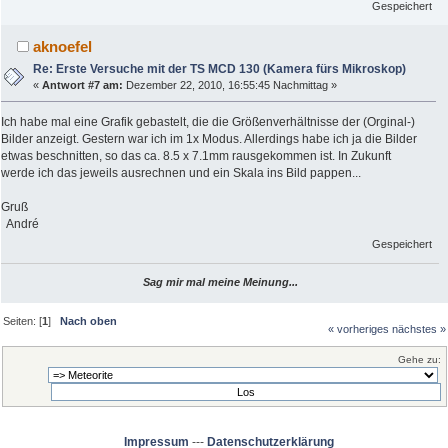
Gespeichert
aknoefel
Re: Erste Versuche mit der TS MCD 130 (Kamera fürs Mikroskop)
«
Antwort #7 am:
Dezember 22, 2010, 16:55:45 Nachmittag »
Ich habe mal eine Grafik gebastelt, die die Größenverhältnisse der (Orginal-)
Bilder anzeigt. Gestern war ich im 1x Modus. Allerdings habe ich ja die Bilder
etwas beschnitten, so das ca. 8.5 x 7.1mm rausgekommen ist. In Zukunft
werde ich das jeweils ausrechnen und ein Skala ins Bild pappen...
Gruß
André
Gespeichert
Sag mir mal meine Meinung...
Seiten: [
1
]
Nach oben
« vorheriges
nächstes »
Gehe zu:
Impressum
---
Datenschutzerklärung