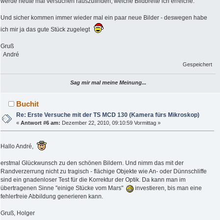
werde heute mal versuchen rauszufinden, welche Bildbreite ich erreiche.
Und sicher kommen immer wieder mal ein paar neue Bilder - deswegen habe
ich mir ja das gute Stück zugelegt
Gruß
André
Gespeichert
Sag mir mal meine Meinung...
Buchit
Re: Erste Versuche mit der TS MCD 130 (Kamera fürs Mikroskop)
«
Antwort #6 am:
Dezember 22, 2010, 09:10:59 Vormittag »
Hallo André,
erstmal Glückwunsch zu den schönen Bildern. Und nimm das mit der
Randverzerrung nicht zu tragisch - flächige Objekte wie An- oder Dünnschliffe
sind ein gnadenloser Test für die Korrektur der Optik. Da kann man im
übertragenen Sinne "einige Stücke vom Mars"
investieren, bis man eine
fehlerfreie Abbildung generieren kann.
Gruß, Holger