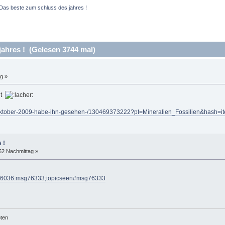
Das beste zum schluss des jahres !
ahres ! (Gelesen 3744 mal)
g »
et
Oktober-2009-habe-ihn-gesehen-/130469373222?pt=Mineralien_Fossilien&hash=
 !
52 Nachmittag »
ic=6036.msg76333;topicseen#msg76333
öten