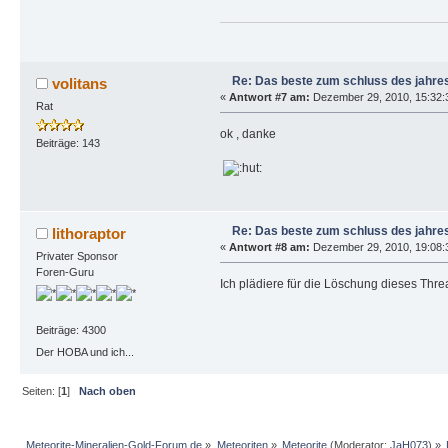
Re: Das beste zum schluss des jahres
volitans
«
Antwort #7 am:
Dezember 29, 2010, 15:32:
Rat
ok , danke
Beiträge: 143
Re: Das beste zum schluss des jahres
lithoraptor
«
Antwort #8 am:
Dezember 29, 2010, 19:08:
Privater Sponsor
Foren-Guru
Ich plädiere für die Löschung dieses Threa
Beiträge: 4300
Der HOBA und ich...
Seiten: [
1
]
Nach oben
Meteorite-Mineralien-Gold-Forum.de
»
Meteoriten
»
Meteorite
(Moderator:
JaH073
) »