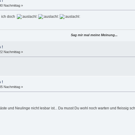
 !
40 Nachmittag »
 ich doch
Sag mir mal meine Meinung...
 !
22 Nachmittag »
 !
05 Nachmittag »
Gäste und Neulinge nicht lesbar ist... Da musst Du wohl noch warten und fleissig 