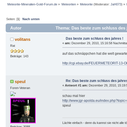
Meteorite-Mineralien-Gold-Forum.de
»
Meteoriten
»
Meteorite
(Moderator:
JaH073
) »
Seiten: [
1
]
Nach unten
Autor
Thema: Das beste zum schluss des j
Das beste zum schluss des jahres !
volitans
«
am:
Dezember 29, 2010, 15:16:58 Nachmitta
Rat
auf das schnäppchen hat die welt gewart
Beiträge: 143
http://cgi.ebay.de/FEUERMETEORIT-13-
Re: Das beste zum schluss des jahres
speul
«
Antwort #1 am:
Dezember 29, 2010, 15:19:
Foren-Veteran
schau mal hier
http://www.jgr-apolda.eu/index.php?top
speul
Lächle einfach - denn du kannst sie nicht alle t
Beiträge: 3088