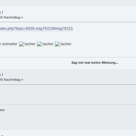
 !
55 Nachmittag »
u/index.php?topic=6036.msg76315#msg76315
n schneller
Sag mir mal meine Meinung...
 !
26 Nachmittag »
öten