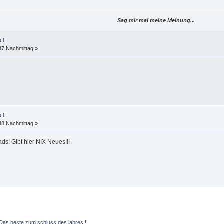
Sag mir mal meine Meinung...
 !
37 Nachmittag »
 !
38 Nachmittag »
ds! Gibt hier NIX Neues!!!
Das beste zum schluss des jahres !