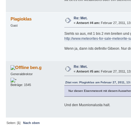
Re: Met.
Plagioklas
«
Antwort #4 am:
Februar 27, 2011, 13
Gast
Siehts so aus, mit 1 bis 2 mm breiten un
http://www.meteorites-for-sale-meteorite-
Wenn ja, dann ists definitiv Gibeon. Nur
Re: Met.
ben.g
«
Antwort #5 am:
Februar 27, 2011, 13
Generaldirektor
Zitat von: Plagioklas am Februar 27, 2011, 13
Beiträge: 1545
Nur diesen Eisenmeteorit mit diesem Aussehe
Und den Muonionalusta halt.
Seiten: [
1
]
Nach oben