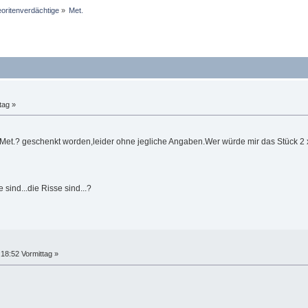
oritenverdächtige
»
Met.
tag »
Met.? geschenkt worden,leider ohne jegliche Angaben.Wer würde mir das Stück 2 x
e sind...die Risse sind...?
18:52 Vormittag »