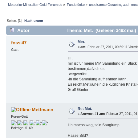
Meteorite-Mineralien-Gold-Forum.de
»
Fundstücke
»
unbekannte Gesteine, auch mete
Seiten: [
1
]
Nach unten
Autor
Thema: Met. (Gelesen 3492 mal)
Met.
fossi47
«
am:
Februar 27, 2011, 00:59:11 Vormit
Gast
Hi,
mir ist für meine MM Sammlung ein Stück 
bestimmen,daß ich es
-wegwerfen,
-in die Sammlung aufnehmen kann.
Es reicht Met ja/nein,die kuglichen Kristall
Gruß Günter
Re: Met.
Mettmann
«
Antwort #1 am:
Februar 27, 2011, 01:
Foren-Gott
Iiih machs weg, so'n Sauglump.
Beiträge: 5169
Hasse Bild?