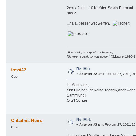
2cm x 2cm... 10 Karäter. So als Diamant
hast?
...naja, besser wegwerfen.
"If any of you cry at my funeral,
I'll never speak to you again."
(S.Laurel 1890-1
Re: Met.
fossi47
«
Antwort #2 am:
Februar 27, 2011, 01:
Gast
Hi Mettmann,
fürn Bild hab ich keine Technik,aber wen
Sammlung!
Gruß Günter
Re: Met.
Chladnis Heirs
«
Antwort #3 am:
Februar 27, 2011, 13
Gast
Ja ist es ein Metallischs oder ein Steinern