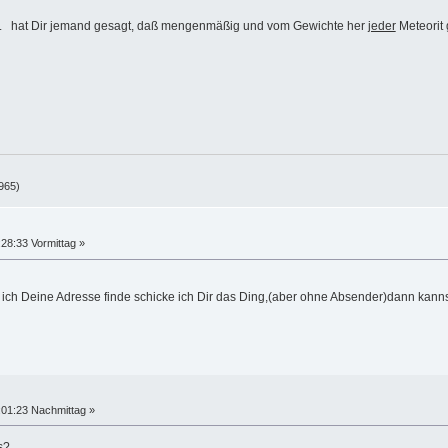
.... hat Dir jemand gesagt, daß mengenmäßig und vom Gewichte her
jeder
Meteorit 
965)
28:33 Vormittag »
n ich Deine Adresse finde schicke ich Dir das Ding,(aber ohne Absender)dann kann
:01:23 Nachmittag »
s?