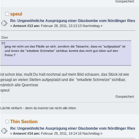
Gespeichert
speul
Re: Ungewöhnliche Ausprägung einer Glasbombe vom Nördlinger Ries
«
Antwort #13 am:
Februar 28, 2011, 13:13:13 Nachmittag »
Zitat
ging mir nicht um das Flädle an sich, sondern die Tatsache, dass es "aufgeplatzt" ist
und innen die "erkaltete Schmelze" sichtbar, kommt das nicht gut rüber auf den
Fotos ?
ist schon klar, mußt Du halt nochmal auf mein Bild schauen, das Stück ist wie
gesagt an vielen Stellen aufgeplatzt und die "erkaltete Schmelze" sichtbar,
nämlich alle Querrisse
speul
Gespeichert
Lächle einfach - denn du kannst sie nicht alle töten
Thin Section
Re: Ungewöhnliche Ausprägung einer Glasbombe vom Nördlinger Ries
«
Antwort #14 am:
Februar 28, 2011, 19:14:16 Nachmittag »