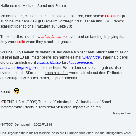
Hallo netmet-Michael, Speul und Forum,
Ich nehme an, Michael meint nicht diese Frakturen, eine solche
Fraktur
ist ja
auch bei meinem 78.4 gr Flädle im Vordergrund zu sehen und B.M. French
*
schreibt über solche Frakturen auf Seite 73:
These bodies also show
brittle fractures
developed on landing, implying that
they were
solid
when they struck the ground.
Was bei Guy Heinen zu sehen ist und was auch Michaels Stück deutlich zeigt,
ist eine fast 10 Millimeter breite, ich nenne es mal "
Dehnfuge
", innerhalb derer
die ursprünglich wohl
viskose Masse
fast
kaugummiartig
auseinandergezogen
zu sein scheint. Wenn dem so ist, dann gab es also
eventuell doch Stücke, die
noch nicht fest
waren, als sie auf dem Erdboden
aufschlugen! Wie auch immer, … phänomenal!
Bernd
*
FRENCH B.M. (1999) Traces of Catastrophe: A Handbook of Shock-
Metamorphic Effects in Terrestrial Meteorite Impact Structures.
Gespeichert
(247553) Berndpauli = 2002 RV234
Das Ärgerlichste in dieser Welt ist, dass die Dummen todsicher und die Intelligenten voller