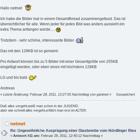
Hallo netmet
Ich habe die Bilder mal in einem Gesamtthread zusammengefasst. Das ist
übersichtlicher für alle. Wenn jeder für jedes Bild was anders aussieht ein
extra Thema anfangen würde.....
Trotzdem - sehr schöne, interessante Bilder
Das mit den 128KB ist so gemeint:
Pro Antwort können bis zu 5 Bilder mit einer Gesamtgröße von 255KB
eingefügt werden, oder eben eines mit höchstens 128KB
LG und bis bald
Andreas
«
Letzte Änderung: Februar 28, 2011, 13:27:05 Nachmittag von ganimet
»
Gespeichert
Daß alles vergeht;weiß man schon in der JUGEND;
aber wie schnell alles vergeht,erfährt man erst im ALTER.
netmet
Re: Ungewöhnliche Ausprägung einer Glasbombe vom Nördlinger Ries
«
Antwort #11 am:
Februar 28, 2011, 12:40:12 Nachmittag »