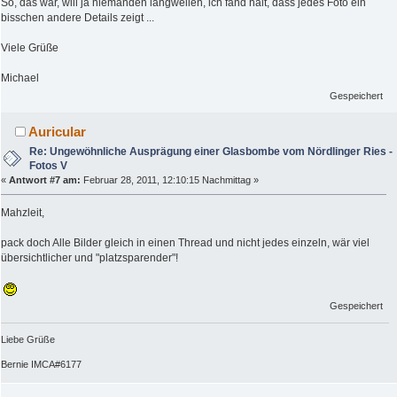
So, das war, will ja niemanden langweilen, ich fand halt, dass jedes Foto ein
bisschen andere Details zeigt ...
Viele Grüße
Michael
Gespeichert
Auricular
Re: Ungewöhnliche Ausprägung einer Glasbombe vom Nördlinger Ries -
Fotos V
«
Antwort #7 am:
Februar 28, 2011, 12:10:15 Nachmittag »
Mahzleit,
pack doch Alle Bilder gleich in einen Thread und nicht jedes einzeln, wär viel
übersichtlicher und "platzsparender"!
Gespeichert
Liebe Grüße
Bernie IMCA#6177