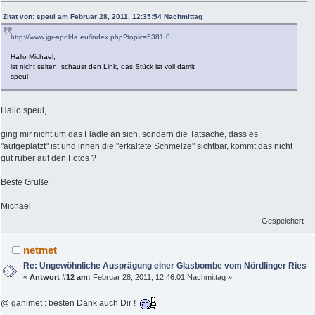
Zitat von: speul am Februar 28, 2011, 12:35:54 Nachmittag
http://www.jgr-apolda.eu/index.php?topic=5381.0
Hallo Michael,
ist nicht selten, schaust den Link, das Stück ist voll damit
speul
Hallo speul,
ging mir nicht um das Flädle an sich, sondern die Tatsache, dass es
"aufgeplatzt" ist und innen die "erkaltete Schmelze" sichtbar, kommt das nicht
gut rüber auf den Fotos ?
Beste Grüße
Michael
Gespeichert
netmet
Re: Ungewöhnliche Ausprägung einer Glasbombe vom Nördlinger Ries
«
Antwort #12 am:
Februar 28, 2011, 12:46:01 Nachmittag »
@ ganimet : besten Dank auch Dir !