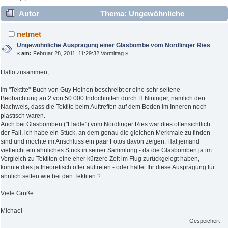
Autor
Thema: Ungewöhnliche
Ausprägung einer Glasbombe vom Nördlinger Ries (Gelesen
netmet
9944 mal)
Ungewöhnliche Ausprägung einer Glasbombe vom Nördlinger Ries
«
am:
Februar 28, 2011, 11:29:32 Vormittag »
Hallo zusammen,
im "Tektite"-Buch von Guy Heinen beschreibt er eine sehr seltene
Beobachtung an 2 von 50.000 Indochiniten durch H.Nininger, nämlich den
Nachweis, dass die Tektite beim Auftreffen auf dem Boden im Inneren noch
plastisch waren.
Auch bei Glasbomben ("Flädle") vom Nördlinger Ries war dies offensichtlich
der Fall, ich habe ein Stück, an dem genau die gleichen Merkmale zu finden
sind und möchte im Anschluss ein paar Fotos davon zeigen. Hat jemand
vielleicht ein ähnliches Stück in seiner Sammlung - da die Glasbomben ja im
Vergleich zu Tektiten eine eher kürzere Zeit im Flug zurückgelegt haben,
könnte dies ja theoretisch öfter auftreten - oder haltet Ihr diese Ausprägung für
ähnlich selten wie bei den Tektiten ?
Viele Grüße
Michael
Gespeichert