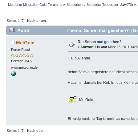
Meteorite-Mineralien-Gold-Forum.de
»
Meteoriten
»
Meteorite
(Moderator:
JaH073
) »
Seiten:
1
[
2
]
Nach unten
Autor
Thema: Schon mal gesehen? (Gel
Re: Schon mal gesehen?
MetGold
«
Antwort #15 am:
März 13, 2011, 06:5
Foren-Fossil
Hallo Allende,
Beiträge: 8477
www.meteorite.de
deine Stücke begeistern natürlich! nicht
Hatte mir damals bei Rob Elliot 2 kleine ge
MetGold
Ein ereignisreicher Tag ist mehr als namenlos
Seiten:
1
[
2
]
Nach oben