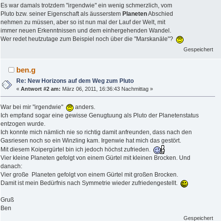
Es war damals trotzdem "irgendwie" ein wenig schmerzlich, vom
Pluto bzw. seiner Eigenschaft als äusserstem
Planeten
Abschied
nehmen zu müssen, aber so ist nun mal der Lauf der Welt, mit
immer neuen Erkenntnissen und dem einhergehenden Wandel.
Wer redet heutzutage zum Beispiel noch über die "Marskanäle"?
Gespeichert
ben.g
Re: New Horizons auf dem Weg zum Pluto
«
Antwort #2 am:
März 06, 2011, 16:36:43 Nachmittag »
War bei mir "irgendwie"
anders.
Ich empfand sogar eine gewisse Genugtuung als Pluto der Planetenstatus
entzogen wurde.
Ich konnte mich nämlich nie so richtig damit anfreunden, dass nach den
Gasriesen noch so ein Winzling kam. Irgenwie hat mich das gestört.
Mit diesem Koipergürtel bin ich jedoch höchst zufrieden.
Vier kleine Planeten gefolgt von einem Gürtel mit kleinen Brocken. Und
danach:
Vier große Planeten gefolgt von einem Gürtel mit großen Brocken.
Damit ist mein Bedürfnis nach Symmetrie wieder zufriedengestellt.
Gruß
Ben
Gespeichert