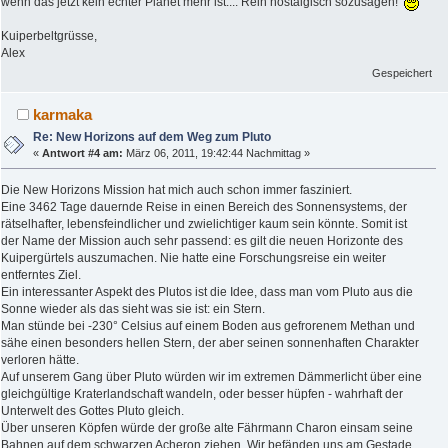
wenn das jetzt kein echter Planet mehr ist.... Rein nostalgisch sozusagen!
Kuiperbeltgrüsse,
Alex
Gespeichert
karmaka
Re: New Horizons auf dem Weg zum Pluto
«
Antwort #4 am:
März 06, 2011, 19:42:44 Nachmittag »
Die New Horizons Mission hat mich auch schon immer fasziniert.
Eine 3462 Tage dauernde Reise in einen Bereich des Sonnensystems, der
rätselhafter, lebensfeindlicher und zwielichtiger kaum sein könnte. Somit ist
der Name der Mission auch sehr passend: es gilt die neuen Horizonte des
Kuipergürtels auszumachen. Nie hatte eine Forschungsreise ein weiter
entferntes Ziel.
Ein interessanter Aspekt des Plutos ist die Idee, dass man vom Pluto aus die
Sonne wieder als das sieht was sie ist: ein Stern.
Man stünde bei -230° Celsius auf einem Boden aus gefrorenem Methan und
sähe einen besonders hellen Stern, der aber seinen sonnenhaften Charakter
verloren hätte.
Auf unserem Gang über Pluto würden wir im extremen Dämmerlicht über eine
gleichgültige Kraterlandschaft wandeln, oder besser hüpfen - wahrhaft der
Unterwelt des Gottes Pluto gleich.
Über unseren Köpfen würde der große alte Fährmann Charon einsam seine
Bahnen auf dem schwarzen Acheron ziehen. Wir befänden uns am Gestade