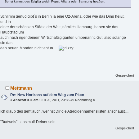
Sonst kannst des Zeigl ja gleich Pepsi, Allianz oder Samsung hoaßen.
Schlimm genug gibt´s in Berlin ja eine O2-Arena, oder wie das Ding heißt,
und in
einer der schönsten Städte der Welt, nämlich Hamburg, haben sie das
Hauptstadium
auch nach irgendeinem Wirtschaftsgiganten umbenannt. Gut, also solange
sie das
den neuen Monden nicht antun....
Gespeichert
Mettmann
Re: New Horizons auf dem Weg zum Pluto
«
Antwort #11 am:
Juli 20, 2011, 23:36:49 Nachmittag »
Ich glaub des geht auch, wennst Dir die Ateroidennamenslisten anschaust....
"Budweis" - das muß Deiner sein....
Gespeichert