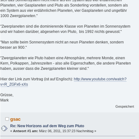
sich das Sonnensystem nicht mehr als ein System aus vier erdähnlichen
Planeten, vier Gasplaneten und Pluto als Sonderling vorstellen, sondern als
ein System aus vier erdähnlichen Planeten, vier Gasplaneten und ungefähr
1000 Zwergplaneten."
"Zwerplaneten sind die dominierende Klasse von Planeten im Sonnensystem
und wir haben darüber, abgesehen von Pluto, bis 1992 nichts gewusst."
"Man sollte beim Sonnensystem nicht an neun Planeten denken, sondern
besser an 900."
"Zwergplaneten wie Pluto haben eine Atmosphäre, mehrere Monde, einen
Kern, Polkappen, Jahreszeiten - also alle Eigenschaften, die andere Planeten
haben, ausser dass die Zwergplaneten kleiner sind."
Hier der Link zum Vortrag (ist auf Englisch):
http://www.youtube.com/watch?
v=R_ZGFx6-xXs
Grüsse,
Mark
Gespeichert
gsac
Re: New Horizons auf dem Weg zum Pluto
«
Antwort #1 am:
März 06, 2011, 15:37:23 Nachmittag »