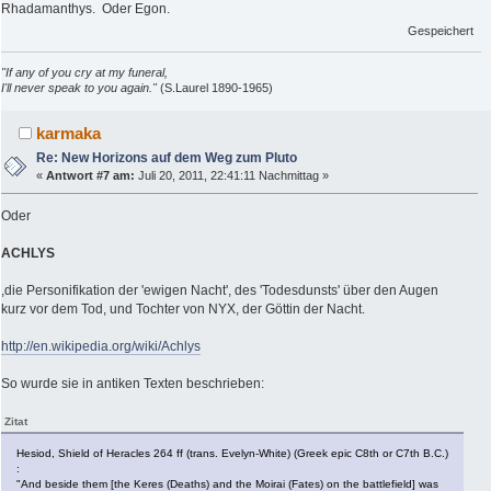
Rhadamanthys. Oder Egon.
Gespeichert
"If any of you cry at my funeral,
I'll never speak to you again."
(S.Laurel 1890-1965)
karmaka
Re: New Horizons auf dem Weg zum Pluto
«
Antwort #7 am:
Juli 20, 2011, 22:41:11 Nachmittag »
Oder
ACHLYS
,die Personifikation der 'ewigen Nacht', des 'Todesdunsts' über den Augen
kurz vor dem Tod, und Tochter von NYX, der Göttin der Nacht.
http://en.wikipedia.org/wiki/Achlys
So wurde sie in antiken Texten beschrieben:
Zitat
Hesiod, Shield of Heracles 264 ff (trans. Evelyn-White) (Greek epic C8th or C7th B.C.)
:
"And beside them [the Keres (Deaths) and the Moirai (Fates) on the battlefield] was