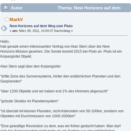
Autor
Thema: New Horizons auf dem
Weg zum Pluto (Gelesen 33669 mal)
MarkV
New Horizons auf dem Weg zum Pluto
«
am:
März 06, 2011, 14:04:37 Nachmittag »
Hallo,
hab gerade einen interessanten Vortrag von Alan Stern über die New
Horizons Mission gesehen. Die Sonde kommt 2015 bei Pluto an. Pluto ist ein
Koipergürtel Objekt.
Alan Stern sagt über den Koipergürtel:
"dritte Zone des Sonnensystems, hinter den erdähnlichen Planeten und den
Gasplaneten"
"über 1200 Objekte und wir haben erst 1% des Himmels abgesucht"
"grösste Struktur im Planetensystem"
"ist übersät mit kleinen Planeten, nicht Asteroiden von 50-100km, sondern von
Objekten mit Durchmessern von 1000-2000km"
"Eine gewaltige Revolution zu dem, was wir früher gedacht haben. Man darf