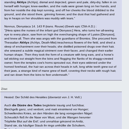
standing
Akhlys
(Achlys), dismal and dejected, green and pale, dirty-dry, fallen in on
herself with hunger, knee-swollen, and the nails were grown long on her hands, and
from her nostrils the drip kept running, and off her cheeks the blood dribbled to the
ground, and she stood there, grinning forever, and the dust that had gathered and
lay in heaps on her shoulders was muddy with tears."
Nonnus, Dionysiaca 14. 143 ff (trans. Rouse) (Greek epic C5th A.D.) :
"[Hera spies the nurses of the infant god Dionysos:] Hera, who turns her all-seeing
eye to every place, saw from on high the everchanging shape of Lyaios [Dionysos],
and knew all. Then she was angry with the guardians of Bromios. She procured from
Thessalian
Akhlys
(Achlys, Death-Mist) treacherous flowers of the field, and shed a
sleep of enchantment over their heads; she distilled poisoned drugs over their hair,
she smeared a subtle magical ointment over their faces ,and changed their earlier
human shape. Then they took the form of a creature with long ears, and a horse's
tail sticking out straight from the loins and flogging the flanks of its shaggy-crested
owner; from the temples cow's horns sprouted out, their eyes widened under the
horned forehead, the hair ran across their heads in tuft, long white teeth grew out of
their jaws, a strange kind of mane grew of itself, covering their necks with rough hair,
and ran down from the loins to feet underneath."
Zitat
Hesiod: Der Schild des Herakles (übersetzt von J. H. Voß )
Auch
die Düstre des Todes
begleitete traurig und furchtbar,
Bleichgelb ganz, und verdorrt, und matt einsinkend vor Hunger;
Schwellendes Knies, an den Händen die lang vorragenden Nägel:
Scheuslich floß ihr die Nase von Wust, und die Wangen herunter
Tröpfelte Blut auf die Erd'; und unnahbar grinzend im Antliz,
Stand sie, da häufiger Staub ihr rings umhüllte die Schultern,