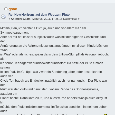
gsac
Re: New Horizons auf dem Weg zum Pluto
«
Antwort #3 am:
März 06, 2011, 17:25:15 Nachmittag »
Mmmh, Ben, ich verstehe Dich ja, auch und vor allem mit dem
Symmetrieargument!
Aber bei mir hat es sehr subjektiv auch was mit der eigenen Geschichte und
der
Annäherung an die Astronomie zu tun, angefangen mit diesen Kinderbüchern
"Was
ist Was" oder ähnliches, später dann dem Littrow-Stumpff als Astronomiebuch,
als
ich schon Teenager war undsoweiter undsofort. Da hatte der Pluto einfach
seinen
festen Platz im Gefüge, war zwar ein Sonderling, aber jeder Leser kannte
auch den
Clyde Tombaugh als Entdecker, natürlich auch nur namentlich. Der Pluto war
der
Pluto war der Pluto und damit der Exot am Rande des Sonnensystems,
aaaaber ein
Planet noch!!! Dann kam 2006, und alles wurde anders! Was ja auch okay ist.
Ich
möchte den Pluto trotzdem gern mal im Teleskop spechteln in meinem Leben,
auch