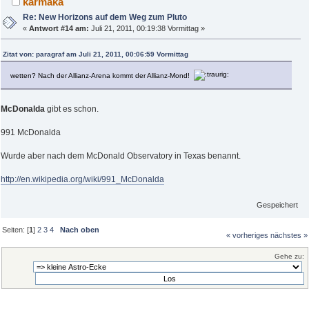
karmaka
Re: New Horizons auf dem Weg zum Pluto
«
Antwort #14 am:
Juli 21, 2011, 00:19:38 Vormittag »
Zitat von: paragraf am Juli 21, 2011, 00:06:59 Vormittag
wetten? Nach der Allianz-Arena kommt der Allianz-Mond!
McDonalda
gibt es schon.
991 McDonalda
Wurde aber nach dem McDonald Observatory in Texas benannt.
http://en.wikipedia.org/wiki/991_McDonalda
Gespeichert
Seiten: [
1
]
2
3
4
Nach oben
« vorheriges
nächstes »
Gehe zu: