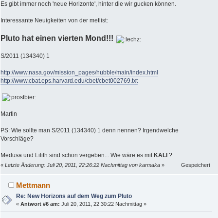
Es gibt immer noch 'neue Horizonte', hinter die wir gucken können.
Interessante Neuigkeiten von der metlist:
Pluto hat einen vierten Mond!!!
S/2011 (134340) 1
http://www.nasa.gov/mission_pages/hubble/main/index.html
http://www.cbat.eps.harvard.edu/cbet/cbet002769.txt
Martin
PS: Wie sollte man S/2011 (134340) 1 denn nennen? Irgendwelche
Vorschläge?
Medusa und Lilith sind schon vergeben... Wie wäre es mit
KALI
?
«
Letzte Änderung: Juli 20, 2011, 22:26:22 Nachmittag von karmaka
»
Gespeichert
Mettmann
Re: New Horizons auf dem Weg zum Pluto
«
Antwort #6 am:
Juli 20, 2011, 22:30:22 Nachmittag »