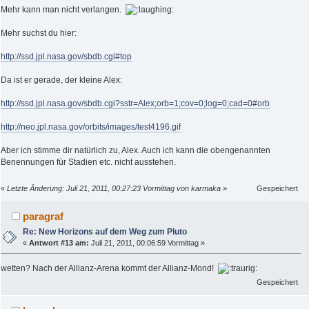
Mehr kann man nicht verlangen.
Mehr suchst du hier:
http://ssd.jpl.nasa.gov/sbdb.cgi#top
Da ist er gerade, der kleine Alex:
http://ssd.jpl.nasa.gov/sbdb.cgi?sstr=Alex;orb=1;cov=0;log=0;cad=0#orb
http://neo.jpl.nasa.gov/orbits/images/test4196.gif
Aber ich stimme dir natürlich zu, Alex. Auch ich kann die obengenannten
Benennungen für Stadien etc. nicht ausstehen.
«
Letzte Änderung: Juli 21, 2011, 00:27:23 Vormittag von karmaka
»
Gespeichert
paragraf
Re: New Horizons auf dem Weg zum Pluto
«
Antwort #13 am:
Juli 21, 2011, 00:06:59 Vormittag »
wetten? Nach der Allianz-Arena kommt der Allianz-Mond!
Gespeichert