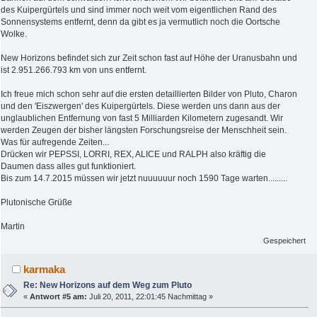
des Kuipergürtels und sind immer noch weit vom eigentlichen Rand des
Sonnensystems entfernt, denn da gibt es ja vermutlich noch die Oortsche
Wolke.
New Horizons befindet sich zur Zeit schon fast auf Höhe der Uranusbahn und
ist 2.951.266.793 km von uns entfernt.
Ich freue mich schon sehr auf die ersten detaillierten Bilder von Pluto, Charon
und den 'Eiszwergen' des Kuipergürtels. Diese werden uns dann aus der
unglaublichen Entfernung von fast 5 Milliarden Kilometern zugesandt. Wir
werden Zeugen der bisher längsten Forschungsreise der Menschheit sein.
Was für aufregende Zeiten...
Drücken wir PEPSSI, LORRI, REX, ALICE und RALPH also kräftig die
Daumen dass alles gut funktioniert.
Bis zum 14.7.2015 müssen wir jetzt nuuuuuur noch 1590 Tage warten.........
Plutonische Grüße
Martin
Gespeichert
karmaka
Re: New Horizons auf dem Weg zum Pluto
«
Antwort #5 am:
Juli 20, 2011, 22:01:45 Nachmittag »