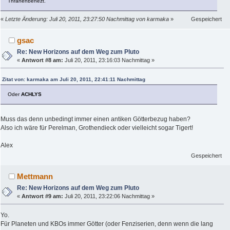
Thränenbenezt.
«
Letzte Änderung: Juli 20, 2011, 23:27:50 Nachmittag von karmaka
»
Gespeichert
gsac
Re: New Horizons auf dem Weg zum Pluto
«
Antwort #8 am:
Juli 20, 2011, 23:16:03 Nachmittag »
Zitat von: karmaka am Juli 20, 2011, 22:41:11 Nachmittag
Oder
ACHLYS
Muss das denn unbedingt immer einen antiken Götterbezug haben?
Also ich wäre für Perelman, Grothendieck oder vielleicht sogar Tigert!
Alex
Gespeichert
Mettmann
Re: New Horizons auf dem Weg zum Pluto
«
Antwort #9 am:
Juli 20, 2011, 23:22:06 Nachmittag »
Yo.
Für Planeten und KBOs immer Götter (oder Fenziserien, denn wenn die lang