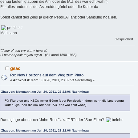
genug laufen, glauben die Ami oder die IAU, des wär echt wahr.).
Für alles andere ist der Asteroidengürtel oder die Krater da.
Sonst kannst des Zeigl ja gleich Pepsi, Allianz oder Samsung hoaßen.
Mettmann
Gespeichert
"If any of you cry at my funeral,
I'll never speak to you again."
(S.Laurel 1890-1965)
gsac
Re: New Horizons auf dem Weg zum Pluto
«
Antwort #10 am:
Juli 20, 2011, 23:32:53 Nachmittag »
Zitat von: Mettmann am Juli 20, 2011, 23:22:06 Nachmittag
Für Planeten und KBOs immer Götter (oder Fenziserien, denn wenn die lang genug
laufen, glauben die Ami oder die IAU, des wär echt wahr.)
Dann ginge aber auch "John-Ross" aka "JR" oder "Sue-Ellen"!
Zitat von: Mettmann am Juli 20, 2011, 23:22:06 Nachmittag