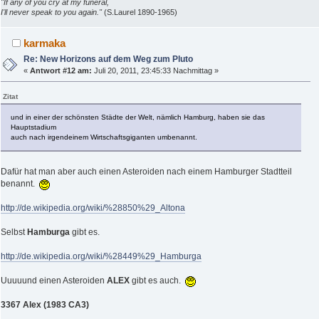
"If any of you cry at my funeral,
I'll never speak to you again."
(S.Laurel 1890-1965)
karmaka
Re: New Horizons auf dem Weg zum Pluto
«
Antwort #12 am:
Juli 20, 2011, 23:45:33 Nachmittag »
Zitat
und in einer der schönsten Städte der Welt, nämlich Hamburg, haben sie das
Hauptstadium
auch nach irgendeinem Wirtschaftsgiganten umbenannt.
Dafür hat man aber auch einen Asteroiden nach einem Hamburger Stadtteil
benannt.
http://de.wikipedia.org/wiki/%28850%29_Altona
Selbst
Hamburga
gibt es.
http://de.wikipedia.org/wiki/%28449%29_Hamburga
Uuuuund einen Asteroiden
ALEX
gibt es auch.
3367 Alex (1983 CA3)