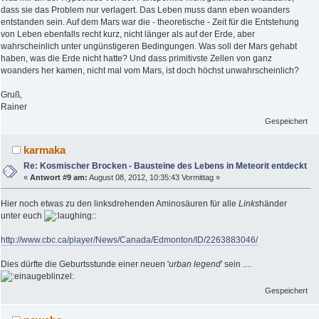
dass sie das Problem nur verlagert. Das Leben muss dann eben woanders
entstanden sein. Auf dem Mars war die - theoretische - Zeit für die Entstehung
von Leben ebenfalls recht kurz, nicht länger als auf der Erde, aber
wahrscheinlich unter ungünstigeren Bedingungen. Was soll der Mars gehabt
haben, was die Erde nicht hatte? Und dass primitivste Zellen von ganz
woanders her kamen, nicht mal vom Mars, ist doch höchst unwahrscheinlich?
Gruß,
Rainer
Gespeichert
karmaka
Re: Kosmischer Brocken - Bausteine des Lebens in Meteorit entdeckt
«
Antwort #9 am:
August 08, 2012, 10:35:43 Vormittag »
Hier noch etwas zu den linksdrehenden Aminosäuren für alle
Links
händer
unter euch
:
http://www.cbc.ca/player/News/Canada/Edmonton/ID/2263883046/
Dies dürfte die Geburtsstunde einer neuen '
urban legend
' sein ....
Gespeichert