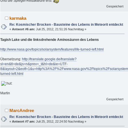
Und die Spiegel-Redakteure erst
Gespeichert
karmaka
Re: Kosmischer Brocken - Bausteine des Lebens in Meteorit entdeckt
«
Antwort #6 am:
Juli 25, 2012, 21:51:26 Nachmittag »
Tagish Lake und die linksdrehende Aminosäuren des Lebens
http://www.nasa.gov/topics/solarsystem/features/life-turned-left.html
Übersetzung:
http://translate.google.de/translate?
sl=en&tl=de&js=n&prev=_t&hl=de&ie=UTF-
8&layout=2&eotf=1&u=http%3A%2F%2Fwww.nasa.gov%2Ftopics%2Fsolarsystem%
turned-left.html
Martin
Gespeichert
MarcAndree
Re: Kosmischer Brocken - Bausteine des Lebens in Meteorit entdeckt
«
Antwort #7 am:
Juli 25, 2012, 22:24:50 Nachmittag »