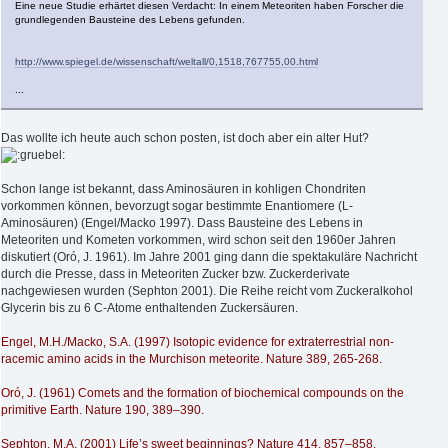
Eine neue Studie erhärtet diesen Verdacht: In einem Meteoriten haben Forscher die
grundlegenden Bausteine des Lebens gefunden.
http://www.spiegel.de/wissenschaft/weltall/0,1518,767755,00.html
...
Das wollte ich heute auch schon posten, ist doch aber ein alter Hut?
Schon lange ist bekannt, dass Aminosäuren in kohligen Chondriten
vorkommen können, bevorzugt sogar bestimmte Enantiomere (L-
Aminosäuren) (Engel/Macko 1997). Dass Bausteine des Lebens in
Meteoriten und Kometen vorkommen, wird schon seit den 1960er Jahren
diskutiert (Oró, J. 1961). Im Jahre 2001 ging dann die spektakuläre Nachricht
durch die Presse, dass in Meteoriten Zucker bzw. Zuckerderivate
nachgewiesen wurden (Sephton 2001). Die Reihe reicht vom Zuckeralkohol
Glycerin bis zu 6 C-Atome enthaltenden Zuckersäuren.
Engel, M.H./Macko, S.A. (1997) Isotopic evidence for extraterrestrial non-
racemic amino acids in the Murchison meteorite. Nature 389, 265-268.
Oró, J. (1961) Comets and the formation of biochemical compounds on the
primitive Earth. Nature 190, 389–390.
Sephton, M.A. (2001) Life’s sweet beginnings? Nature 414, 857–858.