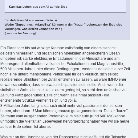
Kam das Leben aus dem All auf die Erde
Ein defintives JA von meiner Seite :-)
Weder "Suppe, noch Adam/Eva" könnten in der "kurzen" Lebenszeit der Erde dies
vollbringen, was derzeit vorhanden ist :-)
(persönliche Meinung)
Ein Planet der bis auf winzige Kratone vollständig von einem stark mit
gelösten Mineralien und organischen Molekülen angereicherten Ozean
umgeben ist; starke elektrische Entladungen in der Atmosphäre und am
Meeresgrund allenthalben vulkanische Exhalationen und Magmaaustritte;
500 Millionen Jahre unter diesen Bedingungen - weder ist das eine kurze Zeit
noch eine unterdimensionierte Petrischale für den Versuch, sich selbst
replizierende Strukturen per Zufall entstehen zu lassen. Es wäre IMHO eher
unwahrscheinlich, dass so etwas nicht passiert sein sollte. Auch wenn die
statistische Wahrscheinlichkeit extrem gering ist, so steht dem unfassbar viel
Zeit und Platz gegenüber. Es reicht, wenn es einmal passiert - die
entstehende Struktur vermehrt sich, und voilà.
3 Milliarden Jahre lang ist danach nicht mehr viel passiert mit dem ersten
Leben, aber dann...! Man könnte genauso gut argumentieren: Dieser "kurze"
Zeitraum vom ausgehenden Proterozoikum bis heute (rund 600 Ma) könne
unmöglich die Vielfalt an Lebewesen hervorgebracht haben wie wir sie heute
auf der Erde sehen. Ist aber so.
Was mir an der Hypothese von der Panspermie nicht gefällt ist die Tatsache,