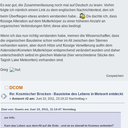
Es war gut, die Zusammenfassung noch mal auf Deutsch zu lesen. Vorhin
folgte ich nämlich einem Link zu dem englischen Nachrichtentext, den ich
beim Überfliegen etwas anders verstanden habe...
Da dachte ich, dass
flüssige Alteration auf dem Mutterkörper zu einer höheren Anzahl an
organischen Verbindungen führt; diese also bedingt.
Wenn ich das nun richtig verstanden habe, meinen die Wissenschaftler, dass
die organischen Bausteine schon vorher im All zwischen den Sternen
vorhanden waren, aber durch Hitze und flüssige Verwitterung auf/in dem
Asteroiden/Kometen Mutterkörper entsprechend verändert wurden und daher
unterschiedlich selbst im gleichen Material (hier verschiedene Stücke des
Tagish Lake Meteoriten) vorhanden sind.
Greg
Gespeichert
DCOM
Re: Kosmischer Brocken - Bausteine des Lebens in Meteorit entdeckt
«
Antwort #2 am:
Juni 10, 2011, 23:19:22 Nachmittag »
Zitat von: Gawin am Juni 10, 2011, 11:14:47 Vormittag
zur Info:
Kam das Leben aus dem All auf die Erde - und ist es überall im Kosmos verbreitet?