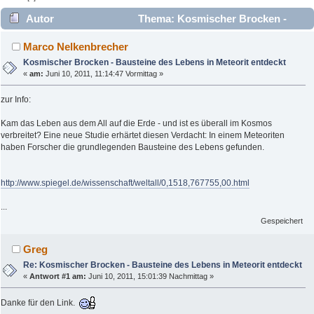
Autor
Thema: Kosmischer Brocken -
Bausteine des Lebens in Meteorit entdeckt (Gelesen 6827
Marco Nelkenbrecher
mal)
Kosmischer Brocken - Bausteine des Lebens in Meteorit entdeckt
«
am:
Juni 10, 2011, 11:14:47 Vormittag »
zur Info:
Kam das Leben aus dem All auf die Erde - und ist es überall im Kosmos
verbreitet? Eine neue Studie erhärtet diesen Verdacht: In einem Meteoriten
haben Forscher die grundlegenden Bausteine des Lebens gefunden.
http://www.spiegel.de/wissenschaft/weltall/0,1518,767755,00.html
...
Gespeichert
Greg
Re: Kosmischer Brocken - Bausteine des Lebens in Meteorit entdeckt
«
Antwort #1 am:
Juni 10, 2011, 15:01:39 Nachmittag »
Danke für den Link.