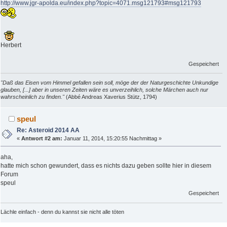
http://www.jgr-apolda.eu/index.php?topic=4071.msg121793#msg121793
Herbert
Gespeichert
"Daß das Eisen vom Himmel gefallen sein soll, möge der der Naturgeschichte Unkundige
glauben, [...] aber in unseren Zeiten wäre es unverzeihlich, solche Märchen auch nur
wahrscheinlich zu finden."
(Abbé Andreas Xaverius Stütz, 1794)
speul
Re: Asteroid 2014 AA
«
Antwort #2 am:
Januar 11, 2014, 15:20:55 Nachmittag »
aha,
hatte mich schon gewundert, dass es nichts dazu geben sollte hier in diesem
Forum
speul
Gespeichert
Lächle einfach - denn du kannst sie nicht alle töten