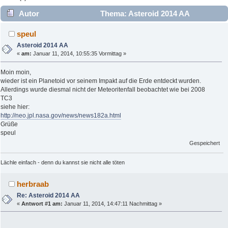
Autor
Thema: Asteroid 2014 AA
(Gelesen 2955 mal)
speul
Asteroid 2014 AA
«
am:
Januar 11, 2014, 10:55:35 Vormittag »
Moin moin,
wieder ist ein Planetoid vor seinem Impakt auf die Erde entdeckt wurden.
Allerdings wurde diesmal nicht der Meteoritenfall beobachtet wie bei 2008
TC3
siehe hier:
http://neo.jpl.nasa.gov/news/news182a.html
Grüße
speul
Gespeichert
Lächle einfach - denn du kannst sie nicht alle töten
herbraab
Re: Asteroid 2014 AA
«
Antwort #1 am:
Januar 11, 2014, 14:47:11 Nachmittag »