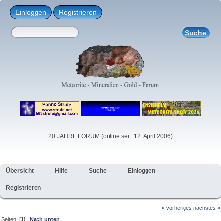
Einloggen
Registrieren
20 JAHRE FORUM (online seit: 12. April 2006)
Übersicht
Hilfe
Suche
Einloggen
Registrieren
« vorheriges
nächstes »
Seiten: [
1
]
Nach unten