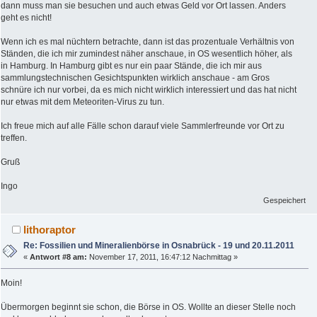
dann muss man sie besuchen und auch etwas Geld vor Ort lassen. Anders
geht es nicht!
Wenn ich es mal nüchtern betrachte, dann ist das prozentuale Verhältnis von
Ständen, die ich mir zumindest näher anschaue, in OS wesentlich höher, als
in Hamburg. In Hamburg gibt es nur ein paar Stände, die ich mir aus
sammlungstechnischen Gesichtspunkten wirklich anschaue - am Gros
schnüre ich nur vorbei, da es mich nicht wirklich interessiert und das hat nicht
nur etwas mit dem Meteoriten-Virus zu tun.
Ich freue mich auf alle Fälle schon darauf viele Sammlerfreunde vor Ort zu
treffen.
Gruß
Ingo
Gespeichert
lithoraptor
Re: Fossilien und Mineralienbörse in Osnabrück - 19 und 20.11.2011
«
Antwort #8 am:
November 17, 2011, 16:47:12 Nachmittag »
Moin!
Übermorgen beginnt sie schon, die Börse in OS. Wollte an dieser Stelle noch