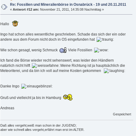
Re: Fossilien und Mineralienbörse in Osnabrück - 19 und 20.11.2011
«
Antwort #12 am:
November 21, 2011, 14:35:08 Nachmittag »
Hallo
Ingo hat schon alles wesentliche geschrieben. Schade das sich der ein oder
andere aus dem Forum nicht doch in OS eingefunden hat
Wie schon gesagt, wenig Schmuck
Viele Fossilien
Ich fand die Börse wieder recht sehenswert, was leider den Händlern
natürlich nicht hilft
Meine Richtung ist ja hauptsächlich die
Meteoriterei, und da bin ich voll auf meine Kosten gekommen
Danke Ingo
Gruß und vielleicht ja bis in Hamburg
Andreas
Gespeichert
Daß alles vergeht;weiß man schon in der JUGEND;
aber wie schnell alles vergeht,erfährt man erst im ALTER.