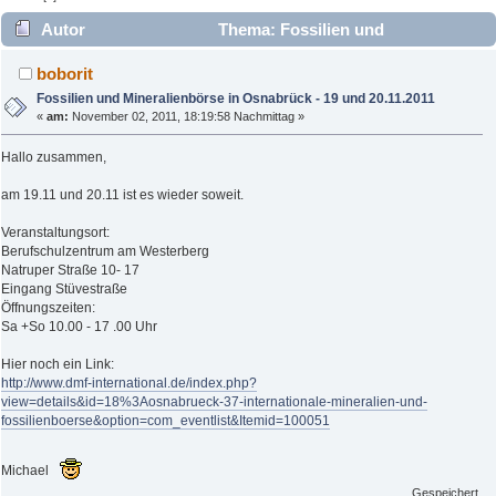
Autor
Thema: Fossilien und
Mineralienbörse in Osnabrück - 19 und 20.11.2011 (Gelesen
boborit
7058 mal)
Fossilien und Mineralienbörse in Osnabrück - 19 und 20.11.2011
«
am:
November 02, 2011, 18:19:58 Nachmittag »
Hallo zusammen,
am 19.11 und 20.11 ist es wieder soweit.
Veranstaltungsort:
Berufschulzentrum am Westerberg
Natruper Straße 10- 17
Eingang Stüvestraße
Öffnungszeiten:
Sa +So 10.00 - 17 .00 Uhr
Hier noch ein Link:
http://www.dmf-international.de/index.php?
view=details&id=18%3Aosnabrueck-37-internationale-mineralien-und-
fossilienboerse&option=com_eventlist&Itemid=100051
Michael
Gespeichert