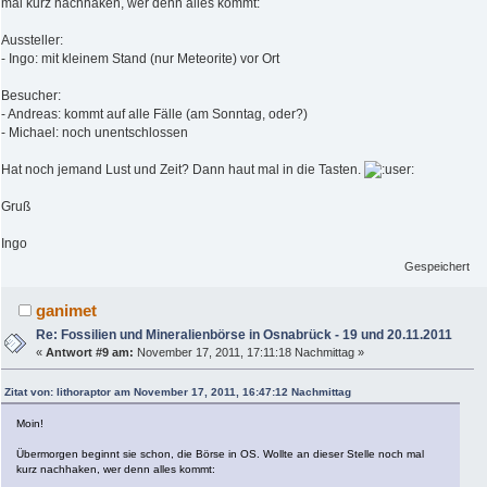
mal kurz nachhaken, wer denn alles kommt:
Aussteller:
- Ingo: mit kleinem Stand (nur Meteorite) vor Ort
Besucher:
- Andreas: kommt auf alle Fälle (am Sonntag, oder?)
- Michael: noch unentschlossen
Hat noch jemand Lust und Zeit? Dann haut mal in die Tasten.
Gruß
Ingo
Gespeichert
ganimet
Re: Fossilien und Mineralienbörse in Osnabrück - 19 und 20.11.2011
«
Antwort #9 am:
November 17, 2011, 17:11:18 Nachmittag »
Zitat von: lithoraptor am November 17, 2011, 16:47:12 Nachmittag
Moin!
Übermorgen beginnt sie schon, die Börse in OS. Wollte an dieser Stelle noch mal
kurz nachhaken, wer denn alles kommt: