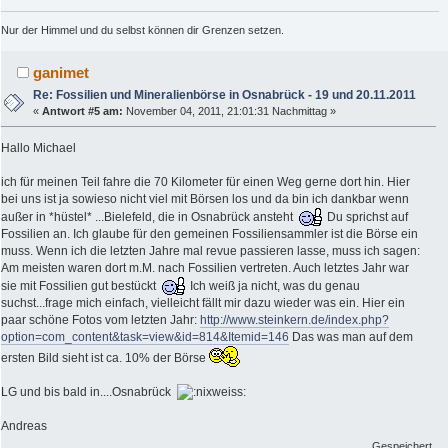
Nur der Himmel und du selbst können dir Grenzen setzen.
ganimet
Re: Fossilien und Mineralienbörse in Osnabrück - 19 und 20.11.2011
«
Antwort #5 am:
November 04, 2011, 21:01:31 Nachmittag »
Hallo Michael
ich für meinen Teil fahre die 70 Kilometer für einen Weg gerne dort hin. Hier
bei uns ist ja sowieso nicht viel mit Börsen los und da bin ich dankbar wenn
außer in *hüstel* ...Bielefeld, die in Osnabrück ansteht
Du sprichst auf
Fossilien an. Ich glaube für den gemeinen Fossiliensammler ist die Börse ein
muss. Wenn ich die letzten Jahre mal revue passieren lasse, muss ich sagen:
Am meisten waren dort m.M. nach Fossilien vertreten. Auch letztes Jahr war
sie mit Fossilien gut bestückt
Ich weiß ja nicht, was du genau
suchst...frage mich einfach, vielleicht fällt mir dazu wieder was ein. Hier ein
paar schöne Fotos vom letzten Jahr:
http://www.steinkern.de/index.php?
option=com_content&task=view&id=814&Itemid=146
Das was man auf dem
ersten Bild sieht ist ca. 10% der Börse
LG und bis bald in....Osnabrück
Andreas
Gespeichert