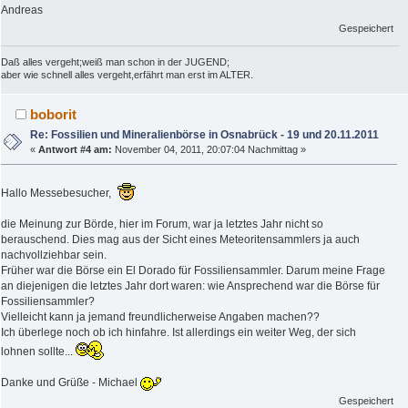
Andreas
Gespeichert
Daß alles vergeht;weiß man schon in der JUGEND;
aber wie schnell alles vergeht,erfährt man erst im ALTER.
boborit
Re: Fossilien und Mineralienbörse in Osnabrück - 19 und 20.11.2011
«
Antwort #4 am:
November 04, 2011, 20:07:04 Nachmittag »
Hallo Messebesucher,
die Meinung zur Börde, hier im Forum, war ja letztes Jahr nicht so
berauschend. Dies mag aus der Sicht eines Meteoritensammlers ja auch
nachvollziehbar sein.
Früher war die Börse ein El Dorado für Fossiliensammler. Darum meine Frage
an diejenigen die letztes Jahr dort waren: wie Ansprechend war die Börse für
Fossiliensammler?
Vielleicht kann ja jemand freundlicherweise Angaben machen??
Ich überlege noch ob ich hinfahre. Ist allerdings ein weiter Weg, der sich
lohnen sollte...
Danke und Grüße - Michael
Gespeichert