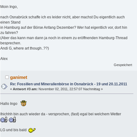
Moin Ingo,
nach Osnabrück schaffe ich es leider nicht, aber machst Du eigentlich auch
einen Stand
in Hamburg auf der Börse Anfang Dezember? Wer hat eigentlich vor, dort hin
zu fahren?
(Aber das kann man dann ja noch in einem zu eröffnenden Hamburg-Thread
besprechen.
Andi G, where art though..??)
Alex
Gespeichert
ganimet
Re: Fossilien und Mineralienbörse in Osnabrück - 19 und 20.11.2011
«
Antwort #3 am:
November 02, 2011, 22:57:07 Nachmittag »
Hallo Ingo
Ihichhh bin auch wieder da - versprochen, (fast) egal bei welchem Wetter
LG und bis bald