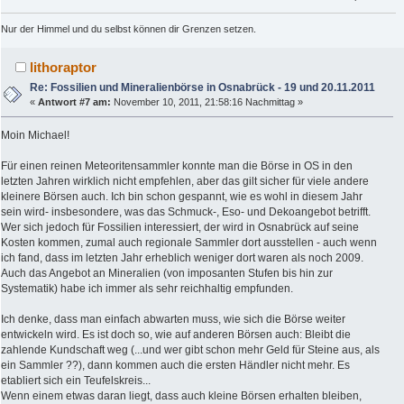
Nur der Himmel und du selbst können dir Grenzen setzen.
lithoraptor
Re: Fossilien und Mineralienbörse in Osnabrück - 19 und 20.11.2011
«
Antwort #7 am:
November 10, 2011, 21:58:16 Nachmittag »
Moin Michael!
Für einen reinen Meteoritensammler konnte man die Börse in OS in den
letzten Jahren wirklich nicht empfehlen, aber das gilt sicher für viele andere
kleinere Börsen auch. Ich bin schon gespannt, wie es wohl in diesem Jahr
sein wird- insbesondere, was das Schmuck-, Eso- und Dekoangebot betrifft.
Wer sich jedoch für Fossilien interessiert, der wird in Osnabrück auf seine
Kosten kommen, zumal auch regionale Sammler dort ausstellen - auch wenn
ich fand, dass im letzten Jahr erheblich weniger dort waren als noch 2009.
Auch das Angebot an Mineralien (von imposanten Stufen bis hin zur
Systematik) habe ich immer als sehr reichhaltig empfunden.
Ich denke, dass man einfach abwarten muss, wie sich die Börse weiter
entwickeln wird. Es ist doch so, wie auf anderen Börsen auch: Bleibt die
zahlende Kundschaft weg (...und wer gibt schon mehr Geld für Steine aus, als
ein Sammler ??), dann kommen auch die ersten Händler nicht mehr. Es
etabliert sich ein Teufelskreis...
Wenn einem etwas daran liegt, dass auch kleine Börsen erhalten bleiben,