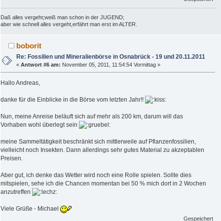
Daß alles vergeht;weiß man schon in der JUGEND;
aber wie schnell alles vergeht,erfährt man erst im ALTER.
boborit
Re: Fossilien und Mineralienbörse in Osnabrück - 19 und 20.11.2011
«
Antwort #6 am:
November 05, 2011, 11:54:54 Vormittag »
Hallo Andreas,
danke für die Einblicke in die Börse vom letzten Jahr!!
Nun, meine Anreise beläuft sich auf mehr als 200 km, darum will das
Vorhaben wohl überlegt sein
meine Sammeltätigkeit beschränkt sich mittlerweile auf Pflanzenfossilien,
vielleicht noch Insekten. Dann allerdings sehr gutes Material zu akzeptablen
Preisen.
Aber gut, ich denke das Wetter wird noch eine Rolle spielen. Sollte dies
mitspielen, sehe ich die Chancen momentan bei 50 % mich dort in 2 Wochen
anzutreffen
Viele Grüße - Michael
Gespeichert