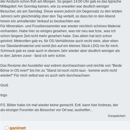
der Ansturm schon früh am Morgen. So gegen 14:00 Uhr gab es das typische
Mittagstief. Am Sonntag kamen, wie zu erwarten war deutlich weniger
Besucher, als am Samstag. Diese waren jedoch (im Gegensatz zu den letzten
Jahren) sehr gleichmäßig über den Tag verteilt, so dass bin in den Abend
hinein ein anhaltender Verkauf zu beobachten war.
Für Mineralien- und Fossiliensammler war wieder reichlich schönes Material
vorhanden. Habe hier so einiges gesehen, was mir neu war bzw., was ich
schon längere Zeit nicht mehr gesehen habe. Das allein hat sich schon
gelohnt. Meteoriten gab es, für OS-Verhältnisse auch recht viele, aber eben
nur Standardmaterial und somit (bis auf ein kleines Stück LDG) nix für mich.
Schmuck gab es zwar auch in diesem Jahr wieder aber deutlich weniger als
in den Jahren zuvor - fand ich sehr schön.
Das Resüme der Aussteller war extrem durchwachsen und reichte von "Beste
Börse in OS ever!" bis hin zu "Stand ist noch nicht raus - komme wohl nicht
wieder!" Für mich selbst war es auch sehr durchwachsen.
Gruß
Ingo
P.S. Bilder habe ich mal wieder keine gemacht. Evtl. kann hier Andreas, der
als einziger Forumler als Besucher vor Ort war, aushelfen...
Gespeichert
ganimet