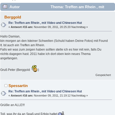
Autor
Thema: Treffen am Rhein , mit
Video und Chinesen Hut (Gelesen 15738 mal)
Berggold
Re: Treffen am Rhein , mit Video und Chinesen Hut
«
Antwort #15 am:
November 09, 2011, 20:25:20 Nachmittag »
Hallo Damian,
bin morgen an den Isteiner Schwellen (Schuld haben Deine Fotos) mit Found
It. Ist auch ein Treffen am Rhein.
Falls wir was zum zeigen haben sollten stelle ich es hier mit rein, falls Du
nichts dagegen hast. 2011 habe ich dort oben kein neues Thema
angefangen.
Gruß Peter (Berggold
)
Gespeichert
Spessartin
Re: Treffen am Rhein , mit Video und Chinesen Hut
«
Antwort #16 am:
November 09, 2011, 21:19:12 Nachmittag »
Grüßle an ALLE!!!
Toll, was Ihr da an Spaß und Erfolg hattet