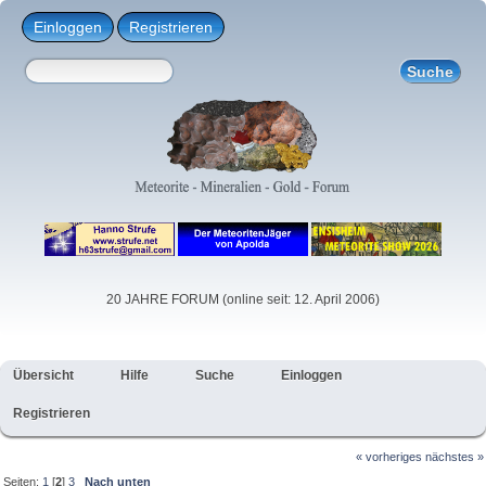
Einloggen
Registrieren
20 JAHRE FORUM (online seit: 12. April 2006)
Übersicht
Hilfe
Suche
Einloggen
Registrieren
« vorheriges
nächstes »
Seiten:
1
[
2
]
3
Nach unten