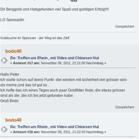
Dir Berggold und Hatsgefunden viel Spaß und goldigen Erfolg!!!!
LG Spessartin
Gespeichert
Goldsuche im Spessart - der Weg ist das Ziel!
bodo40
Re: Treffen am Rhein , mit Video und Chinesen Hut
«
Antwort #17 am:
November 09, 2011, 21:21:00 Nachmittag »
Hallo Peter
Ich warte schon auf deine Funfe -die werden mit sicherheit viel grösser sein
als meine,und das ist gut so .
Ich hoffe das ich eines Tages auch paar Goldflitter finde, die etwas grösser
sind als die ,die ich bis jetzt gefunden habe.
Gruß Bodo
Gespeichert
bodo40
Re: Treffen am Rhein , mit Video und Chinesen Hut
«
Antwort #18 am:
November 09, 2011, 21:22:43 Nachmittag »