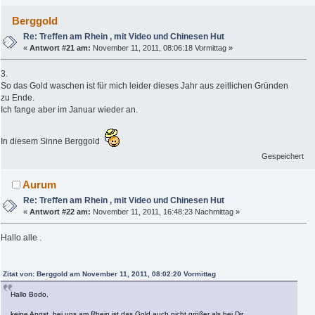
Berggold
Re: Treffen am Rhein , mit Video und Chinesen Hut
«
Antwort #21 am:
November 11, 2011, 08:06:18 Vormittag »
3.
So das Gold waschen ist für mich leider dieses Jahr aus zeitlichen Gründen
zu Ende.
Ich fange aber im Januar wieder an.
In diesem Sinne Berggold
Gespeichert
Aurum
Re: Treffen am Rhein , mit Video und Chinesen Hut
«
Antwort #22 am:
November 11, 2011, 16:48:23 Nachmittag »
Hallo alle .
Zitat von: Berggold am November 11, 2011, 08:02:20 Vormittag
Hallo Bodo,
keine Angst, bei uns am Rhein ist das Gold auch nicht größer als bei Dir. .