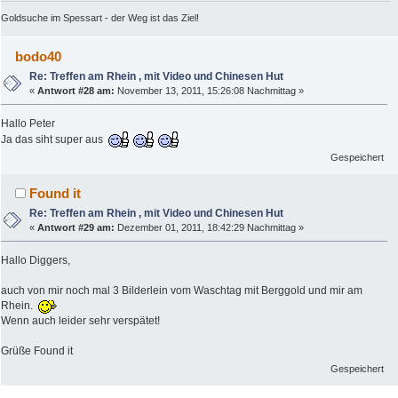
Goldsuche im Spessart - der Weg ist das Ziel!
bodo40
Re: Treffen am Rhein , mit Video und Chinesen Hut
«
Antwort #28 am:
November 13, 2011, 15:26:08 Nachmittag »
Hallo Peter
Ja das siht super aus
Gespeichert
Found it
Re: Treffen am Rhein , mit Video und Chinesen Hut
«
Antwort #29 am:
Dezember 01, 2011, 18:42:29 Nachmittag »
Hallo Diggers,
auch von mir noch mal 3 Bilderlein vom Waschtag mit Berggold und mir am
Rhein.
Wenn auch leider sehr verspätet!
Grüße Found it
Gespeichert