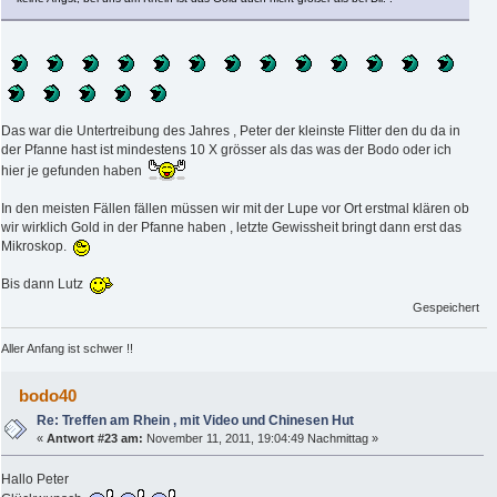
Das war die Untertreibung des Jahres , Peter der kleinste Flitter den du da in
der Pfanne hast ist mindestens 10 X grösser als das was der Bodo oder ich
hier je gefunden haben
In den meisten Fällen fällen müssen wir mit der Lupe vor Ort erstmal klären ob
wir wirklich Gold in der Pfanne haben , letzte Gewissheit bringt dann erst das
Mikroskop.
Bis dann Lutz
Gespeichert
Aller Anfang ist schwer !!
bodo40
Re: Treffen am Rhein , mit Video und Chinesen Hut
«
Antwort #23 am:
November 11, 2011, 19:04:49 Nachmittag »
Hallo Peter