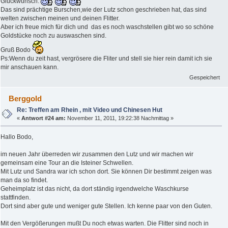
Glückwunsch.
Das sind prächtige Burschen,wie der Lutz schon geschrieben hat, das sind
welten zwischen meinen und deinen Flitter.
Aber ich freue mich für dich und das es noch waschstellen gibt wo so schöne
Goldstücke noch zu auswaschen sind.
Gruß Bodo
Ps:Wenn du zeit hast, vergrösere die Fliter und stell sie hier rein damit ich sie
mir anschauen kann.
Gespeichert
Berggold
Re: Treffen am Rhein , mit Video und Chinesen Hut
«
Antwort #24 am:
November 11, 2011, 19:22:38 Nachmittag »
Hallo Bodo,
im neuen Jahr überreden wir zusammen den Lutz und wir machen wir
gemeinsam eine Tour an die Isteiner Schwellen.
Mit Lutz und Sandra war ich schon dort. Sie können Dir bestimmt zeigen was
man da so findet.
Geheimplatz ist das nicht, da dort ständig irgendwelche Waschkurse
stattfinden.
Dort sind aber gute und weniger gute Stellen. Ich kenne paar von den Guten.
Mit den Vergößerungen mußt Du noch etwas warten. Die Flitter sind noch in