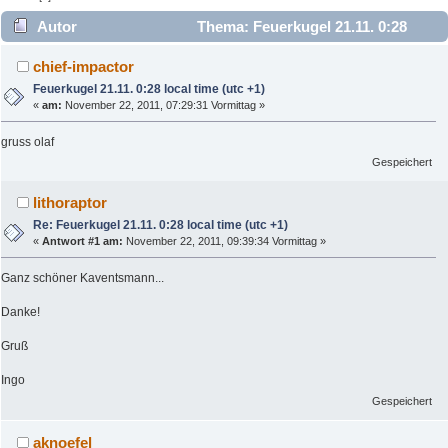
Autor
Thema: Feuerkugel 21.11. 0:28
local time (utc +1) (Gelesen 3965 mal)
chief-impactor
Feuerkugel 21.11. 0:28 local time (utc +1)
«
am:
November 22, 2011, 07:29:31 Vormittag »
gruss olaf
Gespeichert
lithoraptor
Re: Feuerkugel 21.11. 0:28 local time (utc +1)
«
Antwort #1 am:
November 22, 2011, 09:39:34 Vormittag »
Ganz schöner Kaventsmann...
Danke!
Gruß
Ingo
Gespeichert
aknoefel