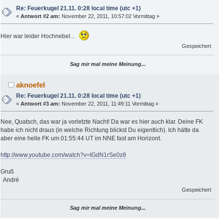
Re: Feuerkugel 21.11. 0:28 local time (utc +1)
«
Antwort #2 am:
November 22, 2011, 10:57:02 Vormittag »
Hier war leider Hochnebel...
Gespeichert
Sag mir mal meine Meinung...
aknoefel
Re: Feuerkugel 21.11. 0:28 local time (utc +1)
«
Antwort #3 am:
November 22, 2011, 11:49:11 Vormittag »
Nee, Quatsch, das war ja vorletzte Nacht! Da war es hier auch klar. Deine FK
habe ich nicht draus (in welche Richtung blickst Du eigentlich). Ich hätte da
aber eine helle FK um 01:55:44 UT im NNE fast am Horizont.
http://www.youtube.com/watch?v=IGdN1rSe0z8
Gruß
André
Gespeichert
Sag mir mal meine Meinung...