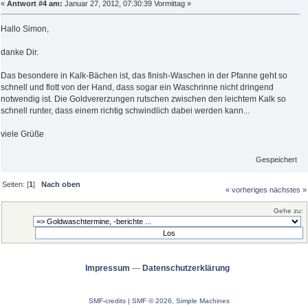
«
Antwort #4 am:
Januar 27, 2012, 07:30:39 Vormittag »
Hallo Simon,
danke Dir.
Das besondere in Kalk-Bächen ist, das finish-Waschen in der Pfanne geht so
schnell und flott von der Hand, dass sogar ein Waschrinne nicht dringend
notwendig ist. Die Goldvererzungen rutschen zwischen den leichtem Kalk so
schnell runter, dass einem richtig schwindlich dabei werden kann...
viele Grüße
Gespeichert
Seiten: [
1
]
Nach oben
« vorheriges
nächstes »
Gehe zu:
Impressum
---
Datenschutzerklärung
SMF-credits
|
SMF © 2026
,
Simple Machines