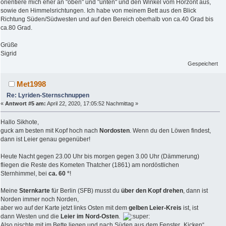
orientiere mich eher an "oben" und "unten" und den Winkel vom Horzont aus,
sowie den Himmelsrichtungen. Ich habe von meinem Bett aus den Blick
Richtung Süden/Südwesten und auf den Bereich oberhalb von ca.40 Grad bis
ca.80 Grad.
Grüße
Sigrid
Gespeichert
Met1998
Re: Lyriden-Sternschnuppen
«
Antwort #5 am:
April 22, 2020, 17:05:52 Nachmittag »
Hallo Sikhote,
guck am besten mit Kopf hoch nach
Nordosten
. Wenn du den Löwen findest,
dann ist Leier genau gegenüber!
Heute Nacht gegen 23.00 Uhr bis morgen gegen 3.00 Uhr (Dämmerung)
fliegen die Reste des Kometen Thatcher (1861) am nordöstlichen
Sternhimmel, bei
ca. 60 °
!
Meine
Sternkarte
für Berlin (SFB) musst du
über den Kopf drehen
, dann ist
Norden immer noch Norden,
aber wo auf der Karte jetzt links Osten mit dem
gelben Leier-Kreis
ist, ist
dann Westen und die
Leier im Nord-Osten
.
Also nischte mit im Bette liegen und nach Süden aus dem Fenster „Kicken“.