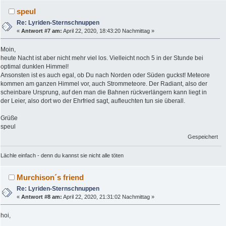
speul
Re: Lyriden-Sternschnuppen
«
Antwort #7 am:
April 22, 2020, 18:43:20 Nachmittag »
Moin,
heute Nacht ist aber nicht mehr viel los. Vielleicht noch 5 in der Stunde bei
optimal dunklen Himmel!
Ansonsten ist es auch egal, ob Du nach Norden oder Süden guckst! Meteore
kommen am ganzen Himmel vor, auch Strommeteore. Der Radiant, also der
scheinbare Ursprung, auf den man die Bahnen rückverlängern kann liegt in
der Leier, also dort wo der Ehrfried sagt, aufleuchten tun sie überall.
Grüße
speul
Gespeichert
Lächle einfach - denn du kannst sie nicht alle töten
Murchison´s friend
Re: Lyriden-Sternschnuppen
«
Antwort #8 am:
April 22, 2020, 21:31:02 Nachmittag »
hoi,