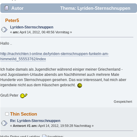
Autor
Thema: Lyriden-Sternschnuppen
(Gelesen 3949 mal)
Peter5
Lyriden-Sternschnuppen
«
am:
April 14, 2012, 06:48:56 Vormittag »
Hallo ..
http://nachrichten.t-online.de/lyriden-sternschnuppen-funkeln-am-
himmel/id_55553762/index
Ich habe damals als Jugendlicher während einiger meiner Griechenland -
und Jugoslawien-Urlaube abends am Nachthimmel auch mehrere Male
Hunderte von Sternschnuppen gesehen. Das war interessant, hat mich aber
irgendwie nicht aus dem Häuschen gebracht.
Gruß Peter
Gespeichert
Thin Section
Re: Lyriden-Sternschnuppen
«
Antwort #1 am:
April 14, 2012, 19:59:28 Nachmittag »