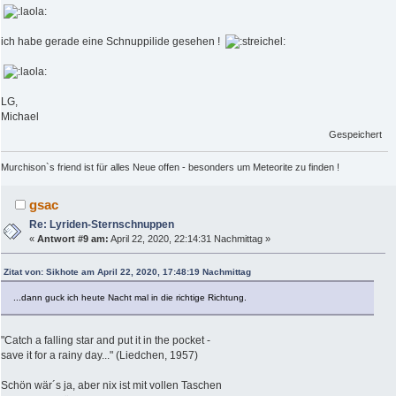
ich habe gerade eine Schnuppilide gesehen !
LG,
Michael
Gespeichert
Murchison`s friend ist für alles Neue offen - besonders um Meteorite zu finden !
gsac
Re: Lyriden-Sternschnuppen
«
Antwort #9 am:
April 22, 2020, 22:14:31 Nachmittag »
Zitat von: Sikhote am April 22, 2020, 17:48:19 Nachmittag
...dann guck ich heute Nacht mal in die richtige Richtung.
"Catch a falling star and put it in the pocket -
save it for a rainy day..." (Liedchen, 1957)
Schön wär´s ja, aber nix ist mit vollen Taschen