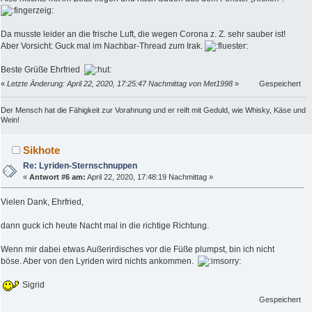
Da musste leider an die frische Luft, die wegen Corona z. Z. sehr sauber ist!
Aber Vorsicht: Guck mal im Nachbar-Thread zum Irak.
Beste Grüße Ehrfried
«
Letzte Änderung: April 22, 2020, 17:25:47 Nachmittag von Met1998
»
Gespeichert
Der Mensch hat die Fähigkeit zur Vorahnung und er reift mit Geduld, wie Whisky, Käse und
Wein!
Sikhote
Re: Lyriden-Sternschnuppen
«
Antwort #6 am:
April 22, 2020, 17:48:19 Nachmittag »
Vielen Dank, Ehrfried,
dann guck ich heute Nacht mal in die richtige Richtung.
Wenn mir dabei etwas Außerirdisches vor die Füße plumpst, bin ich nicht
böse. Aber von den Lyriden wird nichts ankommen.
Sigrid
Gespeichert