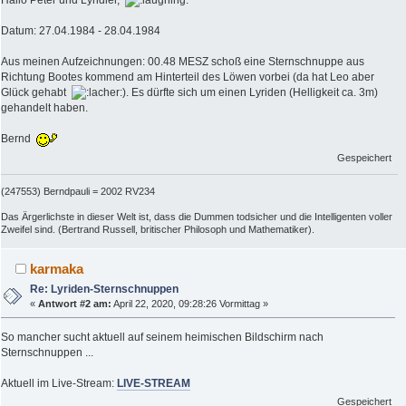
Hallo Peter und Lyridier,
Datum: 27.04.1984 - 28.04.1984
Aus meinen Aufzeichnungen: 00.48 MESZ schoß eine Sternschnuppe aus
Richtung Bootes kommend am Hinterteil des Löwen vorbei (da hat Leo aber
Glück gehabt
). Es dürfte sich um einen Lyriden (Helligkeit ca. 3m)
gehandelt haben.
Bernd
Gespeichert
(247553) Berndpauli = 2002 RV234
Das Ärgerlichste in dieser Welt ist, dass die Dummen todsicher und die Intelligenten voller
Zweifel sind. (Bertrand Russell, britischer Philosoph und Mathematiker).
karmaka
Re: Lyriden-Sternschnuppen
«
Antwort #2 am:
April 22, 2020, 09:28:26 Vormittag »
So mancher sucht aktuell auf seinem heimischen Bildschirm nach
Sternschnuppen ...
Aktuell im Live-Stream:
LIVE-STREAM
Gespeichert