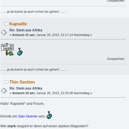
Gespeichert
........ja da kanns ja auch schon los gehen!.........
Kapselle
Re: Stein aus Afrika
«
Antwort #1 am:
Januar 20, 2013, 22:17:14 Nachmittag »
Gespeichert
........ja da kanns ja auch schon los gehen!.........
Thin Section
Re: Stein aus Afrika
«
Antwort #2 am:
Januar 20, 2013, 22:29:38 Nachmittag »
Hallo "
Kapselle
" und Forum,
Könnte ein
Gao-Guenie
sein.
Wie
stark
reagiert er denn auf einen starken Magneten?