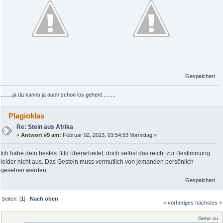
Gespeichert
........ja da kanns ja auch schon los gehen!.........
Plagioklas
Re: Stein aus Afrika
«
Antwort #9 am:
Februar 02, 2013, 03:54:53 Vormittag »
Ich habe dein bestes Bild überarbeitet, doch selbst das reicht zur Bestimmung
leider nicht aus. Das Gestein muss vermutlich von jemanden persönlich
gesehen werden.
Gespeichert
Seiten: [
1
]
Nach oben
« vorheriges
nächstes »
Gehe zu: