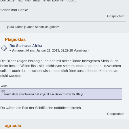
Die Bilder nach dem anschleifen kommen noch..
Schon mal Danke
Gespeichert
........ja da kanns ja auch schon los gehen!.........
Plagioklas
Re: Stein aus Afrika
«
Antwort #4 am:
Januar 21, 2013, 02:29:28 Vormittag »
Die Bilder zeigen bislang nur einen mit heller Rinde bezogenen Stein. Auch
beim besten Willen lässt sich nichts von seinem Inneren erahnen. Inzwischen
solltest auch du das schon wissen und dich über ausbleibende Kommentare
nicht wundern.
Zitat
Nach dem anschleifen hat er jetzt ein Gewicht von 37,36 gr
Da währe ein Bild der Schliffläche natürlich hilfreich.
Gespeichert
agricola