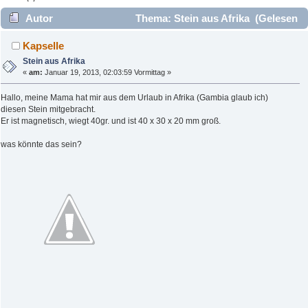
Autor
Thema: Stein aus Afrika (Gelesen
5057 mal)
Kapselle
Stein aus Afrika
«
am:
Januar 19, 2013, 02:03:59 Vormittag »
Hallo, meine Mama hat mir aus dem Urlaub in Afrika (Gambia glaub ich)
diesen Stein mitgebracht.
Er ist magnetisch, wiegt 40gr. und ist 40 x 30 x 20 mm groß.
was könnte das sein?