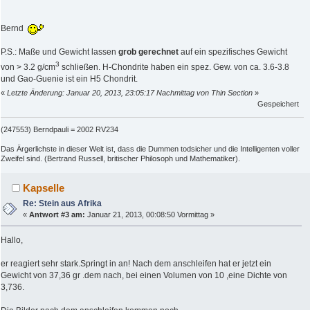
Bernd
P.S.: Maße und Gewicht lassen
grob gerechnet
auf ein spezifisches Gewicht
3
von > 3.2 g/cm
schließen. H-Chondrite haben ein spez. Gew. von ca. 3.6-3.8
und Gao-Guenie ist ein H5 Chondrit.
«
Letzte Änderung: Januar 20, 2013, 23:05:17 Nachmittag von Thin Section
»
Gespeichert
(247553) Berndpauli = 2002 RV234
Das Ärgerlichste in dieser Welt ist, dass die Dummen todsicher und die Intelligenten voller
Zweifel sind. (Bertrand Russell, britischer Philosoph und Mathematiker).
Kapselle
Re: Stein aus Afrika
«
Antwort #3 am:
Januar 21, 2013, 00:08:50 Vormittag »
Hallo,
er reagiert sehr stark.Springt in an! Nach dem anschleifen hat er jetzt ein
Gewicht von 37,36 gr .dem nach, bei einen Volumen von 10 ,eine Dichte von
3,736.