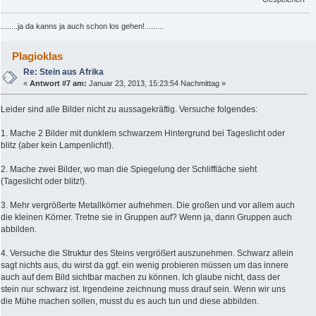
........ja da kanns ja auch schon los gehen!.........
Plagioklas
Re: Stein aus Afrika
«
Antwort #7 am:
Januar 23, 2013, 15:23:54 Nachmittag »
Leider sind alle Bilder nicht zu aussagekräftig. Versuche folgendes:
1. Mache 2 Bilder mit dunklem schwarzem Hintergrund bei Tageslicht oder
blitz (aber kein Lampenlicht!).
2. Mache zwei Bilder, wo man die Spiegelung der Schliffläche sieht
(Tageslicht oder blitz!).
3. Mehr vergrößerte Metallkörner aufnehmen. Die großen und vor allem auch
die kleinen Körner. Tretne sie in Gruppen auf? Wenn ja, dann Gruppen auch
abbilden.
4. Versuche die Struktur des Steins vergrößert auszunehmen. Schwarz allein
sagt nichts aus, du wirst da ggf. ein wenig probieren müssen um das innere
auch auf dem Bild sichtbar machen zu können. Ich glaube nicht, dass der
stein nur schwarz ist. Irgendeine zeichnung muss drauf sein. Wenn wir uns
die Mühe machen sollen, musst du es auch tun und diese abbilden.