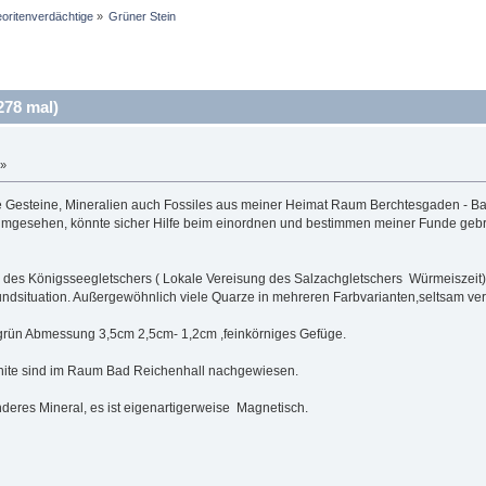
oritenverdächtige
»
Grüner Stein
278 mal)
 »
e Gesteine, Mineralien auch Fossiles aus meiner Heimat Raum Berchtesgaden - Ba
umgesehen, könnte sicher Hilfe beim einordnen und bestimmen meiner Funde geb
des Königsseegletschers ( Lokale Vereisung des Salzachgletschers Würmeiszeit)
undsituation. Außergewöhnlich viele Quarze in mehreren Farbvarianten,seltsam ver
ndgrün Abmessung 3,5cm 2,5cm- 1,2cm ,feinkörniges Gefüge.
ite sind im Raum Bad Reichenhall nachgewiesen.
deres Mineral, es ist eigenartigerweise Magnetisch.