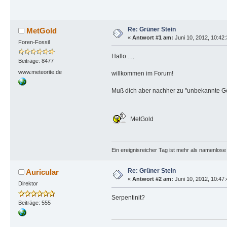
Re: Grüner Stein
MetGold
«
Antwort #1 am:
Juni 10, 2012, 10:42:
Foren-Fossil
Hallo ...,
Beiträge: 8477
www.meteorite.de
willkommen im Forum!
Muß dich aber nachher zu "unbekannte Ge
MetGold
Ein ereignisreicher Tag ist mehr als namenlos
Re: Grüner Stein
Auricular
«
Antwort #2 am:
Juni 10, 2012, 10:47:
Direktor
Serpentinit?
Beiträge: 555