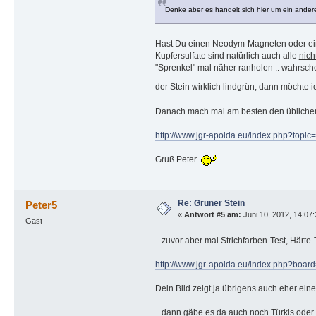
Denke aber es handelt sich hier um ein andere
Hast Du einen Neodym-Magneten oder eine
Kupfersulfate sind natürlich auch alle
nich
"Sprenkel" mal näher ranholen .. wahrsche
der Stein wirklich lindgrün, dann möchte i
Danach mach mal am besten den üblichen
http://www.jgr-apolda.eu/index.php?topic
Gruß Peter
Re: Grüner Stein
Peter5
«
Antwort #5 am:
Juni 10, 2012, 14:07
Gast
.. zuvor aber mal Strichfarben-Test, Härte
http://www.jgr-apolda.eu/index.php?boar
Dein Bild zeigt ja übrigens auch eher ein
.. dann gäbe es da auch noch Türkis oder