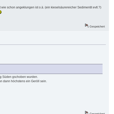
t wie schon angeklungen ist o.ä. (ein kieselsäurereicher Sedimentit evtl.?)
Gespeichert
tung Süden gschoben wurden.
nn dann höchstens ein Geröll sein.
Gespeichert