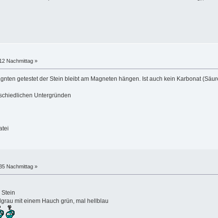
:12 Nachmittag »
nten getestet der Stein bleibt am Magneten hängen. Ist auch kein Karbonat (Säure
erschiedlichen Untergründen
atei
:35 Nachmittag »
 Stein
llgrau mit einem Hauch grün, mal hellblau