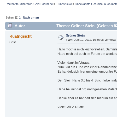
Meteorite-Mineralien-Gold-Forum.de
»
Fundstücke
»
unbekannte Gesteine, auch mete
Seiten: [
1
]
2
Nach unten
Autor
Thema: Grüner Stein (Gelesen 9
Grüner Stein
Ruatngsicht
«
am:
Juni 10, 2012, 10:36:08 Vormittag
Gast
Hallo möchte mich kuz vorstellen. Samml
Habe mich bei euch im Forum ein wenig 
Vielen dank im Voraus.
Zum Bild ein Fund von einer Randmoräne 
Es handelt sich hier um eine temporäre F
Der Stein Härte 3,5 bis 4 Strichfarbe li
Habe bei mindat.org nachgesehen Malach
Denke aber es handelt sich hier um ein an
Viele Grüße Ruatei