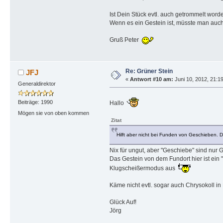
Ist Dein Stück evtl. auch getrommelt worde
Wenn es ein Gestein ist, müsste man auch 
Gruß Peter
Re: Grüner Stein
JFJ
«
Antwort #10 am:
Juni 10, 2012, 21:1
Generaldirektor
Beiträge: 1990
Hallo
Mögen sie von oben kommen
Zitat
Hilft aber nicht bei Funden von Geschieben.
Nix für ungut, aber "Geschiebe" sind nur
Das Gestein von dem Fundort hier ist ein 
Klugscheißermodus aus
Käme nicht evtl. sogar auch Chrysokoll i
Glück Auf!
Jörg