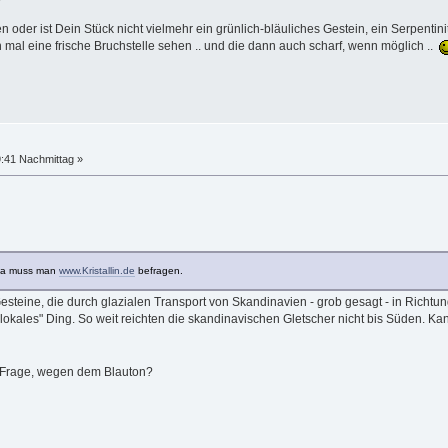
n oder ist Dein Stück nicht vielmehr ein grünlich-bläuliches Gestein, ein Serpentini
mal eine frische Bruchstelle sehen .. und die dann auch scharf, wenn möglich ..
9:41 Nachmittag »
 Da muss man
www.Kristallin.de
befragen.
 Gesteine, die durch glazialen Transport von Skandinavien - grob gesagt - in Rich
"lokales" Ding. So weit reichten die skandinavischen Gletscher nicht bis Süden. Ka
n Frage, wegen dem Blauton?