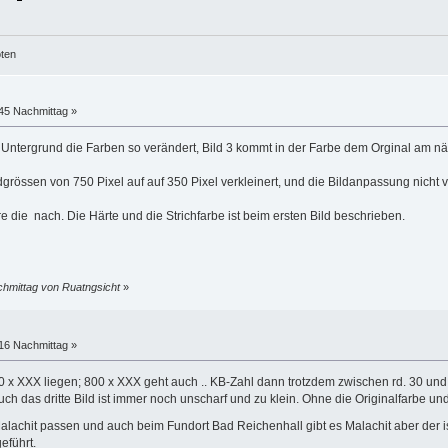
öten
:45 Nachmittag »
r Untergrund die Farben so verändert, Bild 3 kommt in der Farbe dem Orginal am nä
dgrössen von 750 Pixel auf auf 350 Pixel verkleinert, und die Bildanpassung nicht 
e die nach. Die Härte und die Strichfarbe ist beim ersten Bild beschrieben.
chmittag von Ruatngsicht
»
:16 Nachmittag »
00 x XXX liegen; 800 x XXX geht auch .. KB-Zahl dann trotzdem zwischen rd. 30 und
uch das dritte Bild ist immer noch unscharf und zu klein. Ohne die Originalfarbe u
alachit passen und auch beim Fundort Bad Reichenhall gibt es Malachit aber der is
eführt.