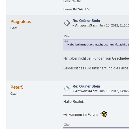
Liebe Grüße
Bernie IMCA#6177
Re: Grüner Stein
Plagioklas
«
Antwort #3 am:
Juni 10, 2012, 11:16:
Gast
Zitat
Habe bei mindat.org nachgesehen Malachite 
Hilft aber nicht bei Funden von Geschie
Leider ist das Bild unscharf und die Farb
Re: Grüner Stein
Peter5
«
Antwort #4 am:
Juni 10, 2012, 14:02
Gast
Hallo Ruatei,
willkommen im Forum.
Zitat