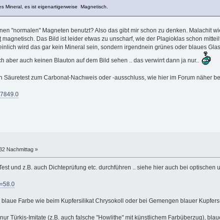
s Mineral, es ist eigenartigerweise Magnetisch.
n "normalen" Magneten benutzt? Also das gibt mir schon zu denken. Malachit wi
t
magnetisch. Das Bild ist leider etwas zu unscharf, wie der Plagioklas schon mitteil
inlich wird das gar kein Mineral sein, sondern irgendnein grünes oder blaues Glas, 
ch aber auch keinen Blauton auf dem Bild sehen .. das verwirrt dann ja nur..
 Säuretest zum Carbonat-Nachweis oder -ausschluss, wie hier im Forum näher be
=7849.0
:32 Nachmittag »
-Test und z.B. auch Dichteprüfung etc. durchführen .. siehe hier auch bei optische
d=58.0
e blaue Farbe wie beim Kupfersilikat Chrysokoll oder bei Gemengen blauer Kupfersul
 nur Türkis-Imitate (z.B. auch falsche "Howlithe" mit künstlichem Farbüberzug), b