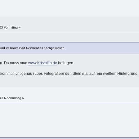
23 Vormittag »
sind im Raum Bad Reichenhall nachgewiesen.
ben. Da muss man
www.Kristallin.de
befragen.
e kommt nicht genau rüber. Fotografiere den Stein mal auf rein weißem Hintergrund.
:43 Nachmittag »