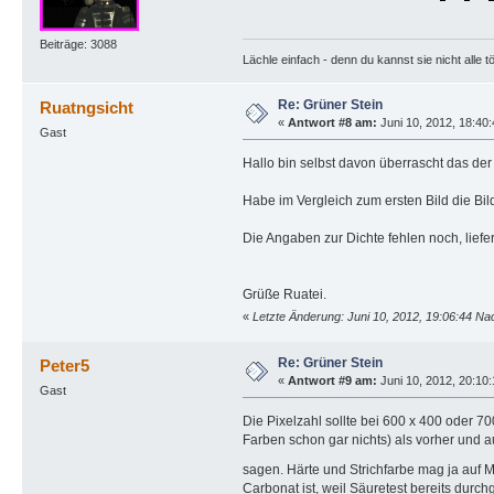
Beiträge: 3088
Lächle einfach - denn du kannst sie nicht alle t
Re: Grüner Stein
Ruatngsicht
«
Antwort #8 am:
Juni 10, 2012, 18:40
Gast
Hallo bin selbst davon überrascht das de
Habe im Vergleich zum ersten Bild die Bil
Die Angaben zur Dichte fehlen noch, liefer
Grüße Ruatei.
«
Letzte Änderung: Juni 10, 2012, 19:06:44 Na
Re: Grüner Stein
Peter5
«
Antwort #9 am:
Juni 10, 2012, 20:10
Gast
Die Pixelzahl sollte bei 600 x 400 oder 7
Farben schon gar nichts) als vorher und a
sagen. Härte und Strichfarbe mag ja auf M
Carbonat ist, weil Säuretest bereits durchg