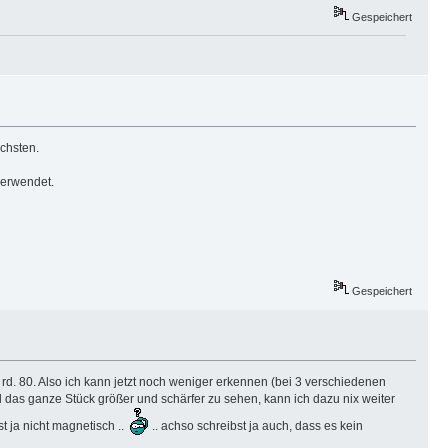
Gespeichert
chsten.
verwendet.
Gespeichert
 rd. 80. Also ich kann jetzt noch weniger erkennen (bei 3 verschiedenen
nd das ganze Stück größer und schärfer zu sehen, kann ich dazu nix weiter
t ja nicht magnetisch ..
.. achso schreibst ja auch, dass es kein