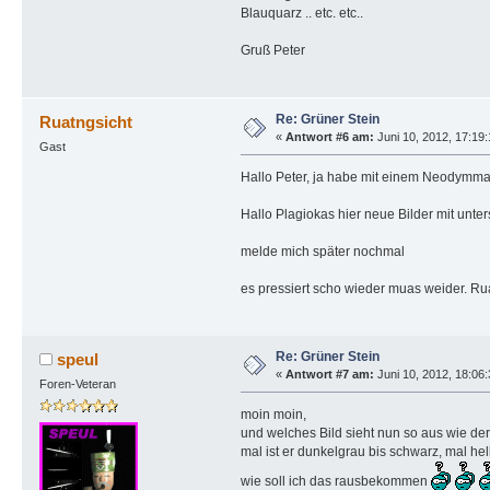
Blauquarz .. etc. etc..
Gruß Peter
Re: Grüner Stein
Ruatngsicht
«
Antwort #6 am:
Juni 10, 2012, 17:19
Gast
Hallo Peter, ja habe mit einem Neodymmag
Hallo Plagiokas hier neue Bilder mit unt
melde mich später nochmal
es pressiert scho wieder muas weider. Ru
Re: Grüner Stein
speul
«
Antwort #7 am:
Juni 10, 2012, 18:06
Foren-Veteran
moin moin,
und welches Bild sieht nun so aus wie der
mal ist er dunkelgrau bis schwarz, mal he
wie soll ich das rausbekommen