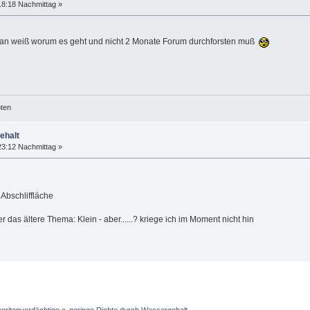
18:18 Nachmittag »
t man weiß worum es geht und nicht 2 Monate Forum durchforsten muß
öten
ehalt
23:12 Nachmittag »
Abschliffläche
das ältere Thema: Klein - aber......? kriege ich im Moment nicht hin