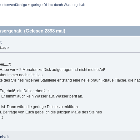
oritenverdächtige
»
geringe Dichte durch Wassergehalt
sergehalt (Gelesen 2898 mal)
t
ttag »
r....?)
abe vor ~ 2 Monaten zu Dick aufgetragen. Ist nicht meine Art!
aber immer noch nicht los.
 des Steines mit einer Stahlfeile entstand eine helle bräunl.-graue Fläche, die na
.
rgebniß, ein Dritter ebenfalls.
. Er nimmt auch kein Wasser auf. Wasser perlt ab.
ist. Dann wäre die geringe Dichte zu erklären.
l. Beiträge von Euch gebe ich die jetzigen Maße des Steines
uß
ehalt