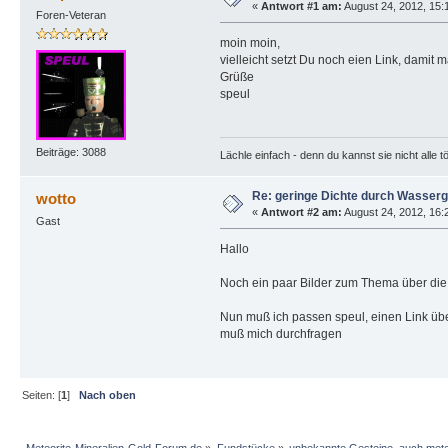
«
Antwort #1 am:
August 24, 2012, 15:
Foren-Veteran
moin moin,
vielleicht setzt Du noch eien Link, dami
Grüße
speul
Beiträge: 3088
Lächle einfach - denn du kannst sie nicht alle t
Re: geringe Dichte durch Wasserg
wotto
«
Antwort #2 am:
August 24, 2012, 16:
Gast
Hallo
Noch ein paar Bilder zum Thema über die 
Nun muß ich passen speul, einen Link über 
muß mich durchfragen
Seiten: [
1
]
Nach oben