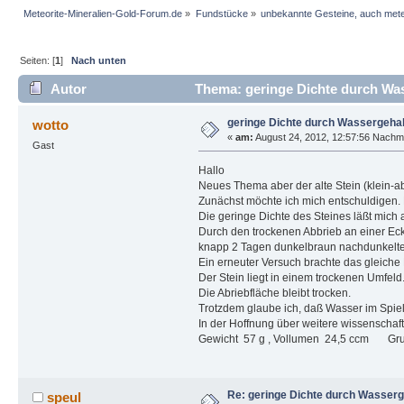
Meteorite-Mineralien-Gold-Forum.de
»
Fundstücke
»
unbekannte Gesteine, auch mete
Seiten: [
1
]
Nach unten
Autor
Thema: geringe Dichte durch Was
geringe Dichte durch Wassergehal
wotto
«
am:
August 24, 2012, 12:57:56 Nachmi
Gast
Hallo
Neues Thema aber der alte Stein (klein-abe
Zunächst möchte ich mich entschuldigen. H
Die geringe Dichte des Steines läßt mich 
Durch den trockenen Abbrieb an einer Ecke
knapp 2 Tagen dunkelbraun nachdunkelte
Ein erneuter Versuch brachte das gleiche E
Der Stein liegt in einem trockenen Umfeld
Die Abriebfläche bleibt trocken.
Trotzdem glaube ich, daß Wasser im Spiel 
In der Hoffnung über weitere wissenschaft
Gewicht 57 g , Vollumen 24,5 ccm Gr
Re: geringe Dichte durch Wasserg
speul