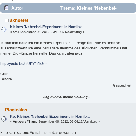
Autor
Thema: Kleines 'Nebenbei-
Experiment' in Namibia (Gelesen 3403 mal)
aknoefel
Kleines 'Nebenbei-Experiment' in Namibia
«
am:
September 08, 2012, 23:15:05 Nachmittag »
In Namibia hatte ich ein kleines Experiment durchgeführt, wie es denn so
ausschaut wenn ich eine Zeitrafferaufnahme des südlichen Sternhimmels mit
meiner Digi-Knipse herstelle. Das kam dabei raus:
http://youtu.be/etUPYY9k8es
Gruß
André
Gespeichert
Sag mir mal meine Meinung...
Plagioklas
Re: Kleines 'Nebenbei-Experiment' in Namibia
«
Antwort #1 am:
September 09, 2012, 01:04:12 Vormittag »
Eine sehr schöne Aufnahme ist das geworden.