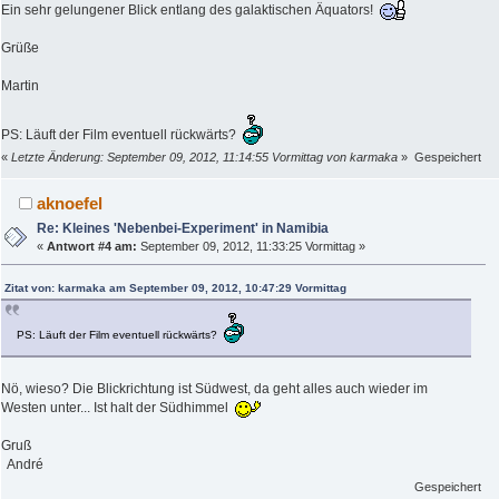
Ein sehr gelungener Blick entlang des galaktischen Äquators!
Grüße
Martin
PS: Läuft der Film eventuell rückwärts?
«
Letzte Änderung: September 09, 2012, 11:14:55 Vormittag von karmaka
»
Gespeichert
aknoefel
Re: Kleines 'Nebenbei-Experiment' in Namibia
«
Antwort #4 am:
September 09, 2012, 11:33:25 Vormittag »
Zitat von: karmaka am September 09, 2012, 10:47:29 Vormittag
PS: Läuft der Film eventuell rückwärts?
Nö, wieso? Die Blickrichtung ist Südwest, da geht alles auch wieder im
Westen unter... Ist halt der Südhimmel
Gruß
André
Gespeichert