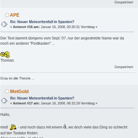
Gespeichert
APE
Re: Neuer Meteoritenfall in Spanien?
«
Antwort #16 am:
Januar 16, 2008, 00:30:31 Vormittag »
Der Text stammt übrigens vom Sept.´07, nur der angestrebte Name war da
noch ein anderer "Postkasten" ...
Thomas
Gespeichert
Grau ist alle Theorie ...
MetGold
Re: Neuer Meteoritenfall in Spanien?
«
Antwort #17 am:
Januar 16, 2008, 06:32:29 Vormittag »
Hallo,
á
mist!
- und noch dazu mit einem
, wo doch viele das Ding so schlecht
auf der Tastatur finden.