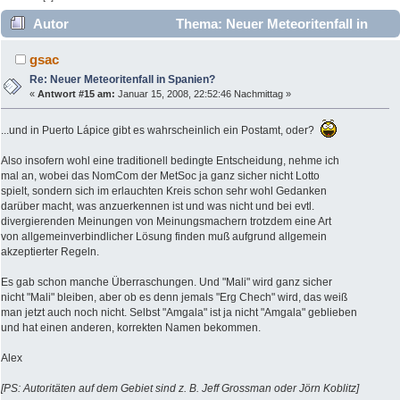
Autor
Thema: Neuer Meteoritenfall in
Spanien? (Gelesen 8643 mal)
gsac
Re: Neuer Meteoritenfall in Spanien?
«
Antwort #15 am:
Januar 15, 2008, 22:52:46 Nachmittag »
...und in Puerto Lápice gibt es wahrscheinlich ein Postamt, oder?
Also insofern wohl eine traditionell bedingte Entscheidung, nehme ich
mal an, wobei das NomCom der MetSoc ja ganz sicher nicht Lotto
spielt, sondern sich im erlauchten Kreis schon sehr wohl Gedanken
darüber macht, was anzuerkennen ist und was nicht und bei evtl.
divergierenden Meinungen von Meinungsmachern trotzdem eine Art
von allgemeinverbindlicher Lösung finden muß aufgrund allgemein
akzeptierter Regeln.
Es gab schon manche Überraschungen. Und "Mali" wird ganz sicher
nicht "Mali" bleiben, aber ob es denn jemals "Erg Chech" wird, das weiß
man jetzt auch noch nicht. Selbst "Amgala" ist ja nicht "Amgala" geblieben
und hat einen anderen, korrekten Namen bekommen.
Alex
[PS: Autoritäten auf dem Gebiet sind z. B. Jeff Grossman oder Jörn Koblitz]