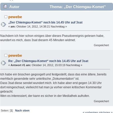
Autor
Thema: „Der Chiemgau-Komet“
noch bis 14.45 Uhr auf 3sat (Gelesen 2108 mal)
pewebe
„Der Chiemgau-Komet“ noch bis 14.45 Uhr auf 3sat
«
am:
Oktober 14, 2012, 14:38:21 Nachmittag »
Nachdem ich hier schon einiges über dieses Pseudoereignis gelesen habe,
wundert es mich, dass 3sat diesem 45 Minuten widmet.
Gespeichert
pewebe
Re: „Der Chiemgau-Komet“ noch bis 14.45 Uhr auf 3sat
«
Antwort #1 am:
Oktober 14, 2012, 15:03:19 Nachmittag »
Ich habe ein bisschen gegoogelt und festgestellt, dass das eine ältere, bereits
merhfach gesendete sehr unkritische „Dokumentation“ ist.
Dass 3sat diese sendet wundert mich. Ich habe aber erst gegen 14.30 Uhr
dort reingeschaut, vielleicht hat man ja vorher einen kritischen Kommentar
gebracht.
Wen es interessiert, der kann es sicher in der Mediathek aufrufen.
Gespeichert
Seiten: [
1
]
Nach oben
« vorheriges
nächstes »