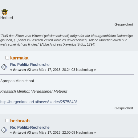
Herbert
Gespeichert
"Daß das Eisen vom Himmel gefallen sein soll, möge der der Naturgeschichte Unkundige
glauben, [...] aber in unseren Zeiten wäre es unverzeihlich, solche Märchen auch nur
wahrscheinlich zu finden."
(Abbé Andreas Xaverius Stütz, 1794)
karmaka
Re: Pohlitz-Recherche
«
Antwort #2 am:
März 17, 2013, 20:24:03 Nachmittag »
Apropos Minnichhof...
Kroatisch Minihof: Vergessener Meteorit
http://burgenland.orf.at/news/stories/2575843/
Gespeichert
herbraab
Re: Pohlitz-Recherche
«
Antwort #3 am:
März 17, 2013, 22:00:09 Nachmittag »