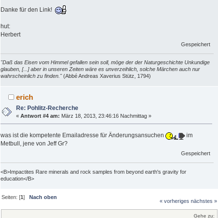
Danke für den Link!
hut:
Herbert
Gespeichert
"Daß das Eisen vom Himmel gefallen sein soll, möge der der Naturgeschichte Unkundige
glauben, [...] aber in unseren Zeiten wäre es unverzeihlich, solche Märchen auch nur
wahrscheinlich zu finden."
(Abbé Andreas Xaverius Stütz, 1794)
erich
Re: Pohlitz-Recherche
«
Antwort #4 am:
März 18, 2013, 23:46:16 Nachmittag »
was ist die kompetente Emailadresse für Änderungsansuchen
im
Metbull, jene von Jeff Gr?
Gespeichert
<B>Impactites Rare minerals and rock samples from beyond earth's gravity for
education</B>
Seiten: [
1
]
Nach oben
« vorheriges
nächstes »
Gehe zu: