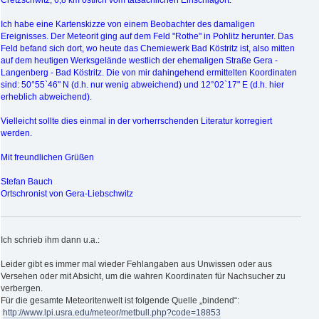
Cretzschwitz, 6,8 km östlich vom tatsächlichen Einschlagort.
Ich habe eine Kartenskizze von einem Beobachter des damaligen
Ereignisses. Der Meteorit ging auf dem Feld "Rothe" in Pohlitz herunter. Das
Feld befand sich dort, wo heute das Chemiewerk Bad Köstritz ist, also mitten
auf dem heutigen Werksgelände westlich der ehemaligen Straße Gera -
Langenberg - Bad Köstritz. Die von mir dahingehend ermittelten Koordinaten
sind: 50°55`46" N (d.h. nur wenig abweichend) und 12°02`17" E (d.h. hier
erheblich abweichend).
Vielleicht sollte dies einmal in der vorherrschenden Literatur korregiert
werden.
Mit freundlichen Grüßen
Stefan Bauch
Ortschronist von Gera-Liebschwitz
Ich schrieb ihm dann u.a.:
Leider gibt es immer mal wieder Fehlangaben aus Unwissen oder aus
Versehen oder mit Absicht, um die wahren Koordinaten für Nachsucher zu
verbergen.
Für die gesamte Meteoritenwelt ist folgende Quelle „bindend“:
http://www.lpi.usra.edu/meteor/metbull.php?code=18853