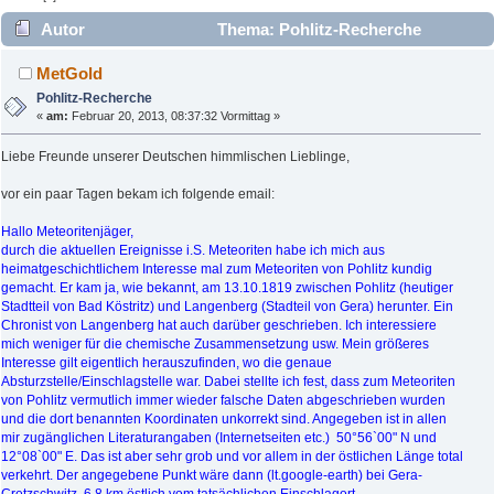
Autor
Thema: Pohlitz-Recherche
(Gelesen 4659 mal)
MetGold
Pohlitz-Recherche
«
am:
Februar 20, 2013, 08:37:32 Vormittag »
Liebe Freunde unserer Deutschen himmlischen Lieblinge,
vor ein paar Tagen bekam ich folgende email:
Hallo Meteoritenjäger,
durch die aktuellen Ereignisse i.S. Meteoriten habe ich mich aus
heimatgeschichtlichem Interesse mal zum Meteoriten von Pohlitz kundig
gemacht. Er kam ja, wie bekannt, am 13.10.1819 zwischen Pohlitz (heutiger
Stadtteil von Bad Köstritz) und Langenberg (Stadteil von Gera) herunter. Ein
Chronist von Langenberg hat auch darüber geschrieben. Ich interessiere
mich weniger für die chemische Zusammensetzung usw. Mein größeres
Interesse gilt eigentlich herauszufinden, wo die genaue
Absturzstelle/Einschlagstelle war. Dabei stellte ich fest, dass zum Meteoriten
von Pohlitz vermutlich immer wieder falsche Daten abgeschrieben wurden
und die dort benannten Koordinaten unkorrekt sind. Angegeben ist in allen
mir zugänglichen Literaturangaben (Internetseiten etc.) 50°56`00" N und
12°08`00" E. Das ist aber sehr grob und vor allem in der östlichen Länge total
verkehrt. Der angegebene Punkt wäre dann (lt.google-earth) bei Gera-