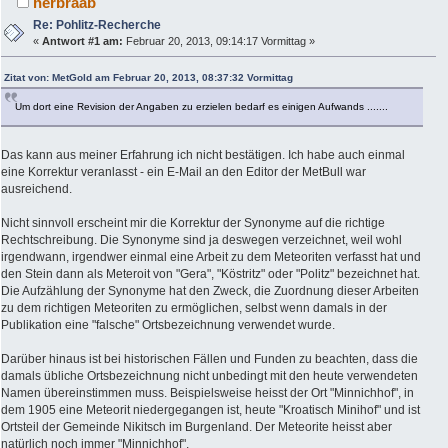
herbraab
Re: Pohlitz-Recherche
«
Antwort #1 am:
Februar 20, 2013, 09:14:17 Vormittag »
Zitat von: MetGold am Februar 20, 2013, 08:37:32 Vormittag
Um dort eine Revision der Angaben zu erzielen bedarf es einigen Aufwands .......
Das kann aus meiner Erfahrung ich nicht bestätigen. Ich habe auch einmal
eine Korrektur veranlasst - ein E-Mail an den Editor der MetBull war
ausreichend.
Nicht sinnvoll erscheint mir die Korrektur der Synonyme auf die richtige
Rechtschreibung. Die Synonyme sind ja deswegen verzeichnet, weil wohl
irgendwann, irgendwer einmal eine Arbeit zu dem Meteoriten verfasst hat und
den Stein dann als Meteroit von "Gera", "Köstritz" oder "Politz" bezeichnet hat.
Die Aufzählung der Synonyme hat den Zweck, die Zuordnung dieser Arbeiten
zu dem richtigen Meteoriten zu ermöglichen, selbst wenn damals in der
Publikation eine "falsche" Ortsbezeichnung verwendet wurde.
Darüber hinaus ist bei historischen Fällen und Funden zu beachten, dass die
damals übliche Ortsbezeichnung nicht unbedingt mit den heute verwendeten
Namen übereinstimmen muss. Beispielsweise heisst der Ort "Minnichhof", in
dem 1905 eine Meteorit niedergegangen ist, heute "Kroatisch Minihof" und ist
Ortsteil der Gemeinde Nikitsch im Burgenland. Der Meteorite heisst aber
natürlich noch immer "Minnichhof".