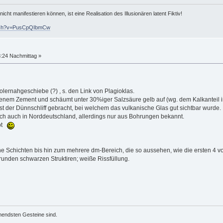
icht manifestieren können, ist eine Realisation des Illusionären latent Fiktiv!
atch?v=PusCpQIbmCw
8:24 Nachmittag »
lernahgeschiebe (?) , s. den Link von Plagioklas.
enem Zement und schäumt unter 30%iger Salzsäure gelb auf (wg. dem Kalkanteil i
st der Dünnschliff gebracht, bei welchem das vulkanische Glas gut sichtbar wurde.
ch auch in Norddeutschland, allerdings nur aus Bohrungen bekannt.
abt
che Schichten bis hin zum mehrere dm-Bereich, die so aussehen, wie die ersten 4 vo
 runden schwarzen Struktiren; weiße Rissfüllung.
mendsten Gesteine sind.