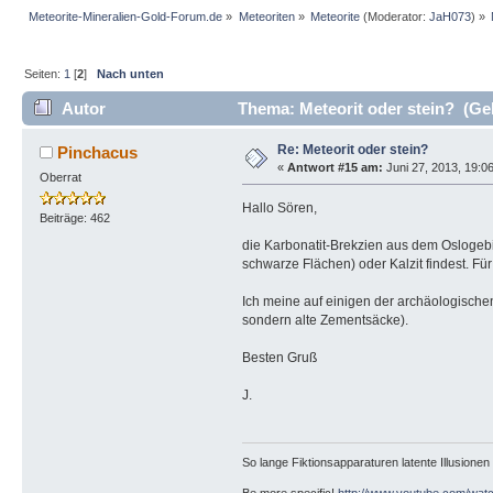
Meteorite-Mineralien-Gold-Forum.de
»
Meteoriten
»
Meteorite
(Moderator:
JaH073
) »
Seiten:
1
[
2
]
Nach unten
Autor
Thema: Meteorit oder stein? (Ge
Re: Meteorit oder stein?
Pinchacus
«
Antwort #15 am:
Juni 27, 2013, 19:0
Oberrat
Hallo Sören,
Beiträge: 462
die Karbonatit-Brekzien aus dem Oslogeb
schwarze Flächen) oder Kalzit findest. F
Ich meine auf einigen der archäologische
sondern alte Zementsäcke).
Besten Gruß
J.
So lange Fiktionsapparaturen latente Illusionen n