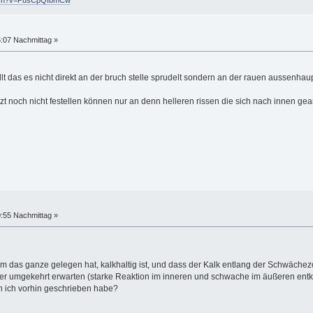
atch?v=PusCpQIbmCw
5:07 Nachmittag »
llt das es nicht direkt an der bruch stelle sprudelt sondern an der rauen aussenhaup
zt noch nicht festellen können nur an denn helleren rissen die sich nach innen gea
0:55 Nachmittag »
 das ganze gelegen hat, kalkhaltig ist, und dass der Kalk entlang der Schwächezo
eher umgekehrt erwarten (starke Reaktion im inneren und schwache im äußeren ent
 ich vorhin geschrieben habe?