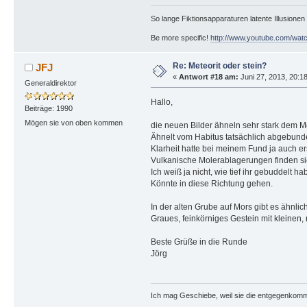
So lange Fiktionsapparaturen latente Illusionen n
Be more specific!
http://www.youtube.com/w
Re: Meteorit oder stein?
JFJ
«
Antwort #18 am:
Juni 27, 2013, 20:1
Generaldirektor
Hallo,
Beiträge: 1990
Mögen sie von oben kommen
die neuen Bilder ähneln sehr stark dem Mo
Ähnelt vom Habitus tatsächlich abgebund
Klarheit hatte bei meinem Fund ja auch er
Vulkanische Molerablagerungen finden si
Ich weiß ja nicht, wie tief ihr gebuddelt h
Könnte in diese Richtung gehen.
In der alten Grube auf Mors gibt es ähnli
Graues, feinkörniges Gestein mit kleinen,
Beste Grüße in die Runde
Jörg
Ich mag Geschiebe, weil sie die entgegenkom