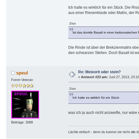
Ich halte es wirklich für ein Stück. Die
aus einer Riesenklaste oder Matrix, der Re
Zitat
Ist das dunkle Basalt in einer karbonatischen M
Die Rinde ist über der Brekzienmatrix eb
den schwarzen Stellen. Doch Basalt ist we
Re: Meteorit oder stein?
speul
«
Antwort #23 am:
Juni 27, 2013, 23:1
Foren-Veteran
Zitat
Ich halte es wirklich für ein Stück
was ich ja auch nicht anzweifle, nur wäre 
Beiträge: 3088
Lächle einfach - denn du kannst sie nicht alle t