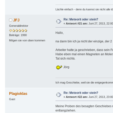
Lächle einfach - denn du kannst sie nicht alle t
Re: Meteorit oder stein?
JFJ
«
Antwort #21 am:
Juni 27, 2013, 22:0
Generaldirektor
Hallo,
Beiträge: 1990
Mögen sie von oben kommen
na dann bin ich ja nicht der einzige, der 2
Arbeiter hatte ja geschrieben, dass sein F
Habe eben mal einen Magneten an Molerpr
Tat sich nichts.
Jörg
Ich mag Geschiebe, weil sie die entgegenkom
Re: Meteorit oder stein?
Plagioklas
«
Antwort #22 am:
Juni 27, 2013, 23:0
Gast
Meine Proben des besagten Geschiebes re
entlangziehen.