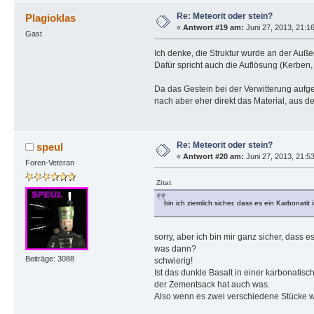
Re: Meteorit oder stein?
Plagioklas
«
Antwort #19 am:
Juni 27, 2013, 21:1
Gast
Ich denke, die Struktur wurde an der Auß
Dafür spricht auch die Auflösung (Kerben
Da das Gestein bei der Verwitterung aufg
nach aber eher direkt das Material, aus d
Re: Meteorit oder stein?
speul
«
Antwort #20 am:
Juni 27, 2013, 21:5
Foren-Veteran
Zitat
bin ich ziemlich sicher, dass es ein Karbonatit i
sorry, aber ich bin mir ganz sicher, dass 
was dann?
Beiträge: 3088
schwierig!
Ist das dunkle Basalt in einer karbonatisc
der Zementsack hat auch was.
Also wenn es zwei verschiedene Stücke wä