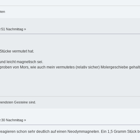
öten
0:51 Nachmittag »
 Stücke vermutet hat.
und leicht magnetisch sei.
oben von Mors, wie auch mein vermutetes (relativ sicher) Molergeschiebe gehalt
mendsten Gesteine sind.
0:30 Nachmittag »
agieren schon sehr deutlich auf einen Neodymmagneten. Ein 1,5 Gramm Stück bewe