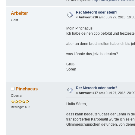
Be more specific!
http://www.youtube.com/w
Re: Meteorit oder stein?
Arbeiter
«
Antwort #16 am:
Juni 27, 2013, 19:3
Gast
Moin Pinchacus
Ich habe deinen tipp befolgt und festgeste
aber an denn bruchstellen habe ich bis jet
was könnte das jetzt bedeuten?
Gruß
Sören
Re: Meteorit oder stein?
Pinchacus
«
Antwort #17 am:
Juni 27, 2013, 20:0
Oberrat
Hallo Sören,
Beiträge: 462
dass kann bedeuten, dass der Lehm in dem
transportierten Karbonatit würde ich es 
Glimmerschüppchen gefunden, von denen