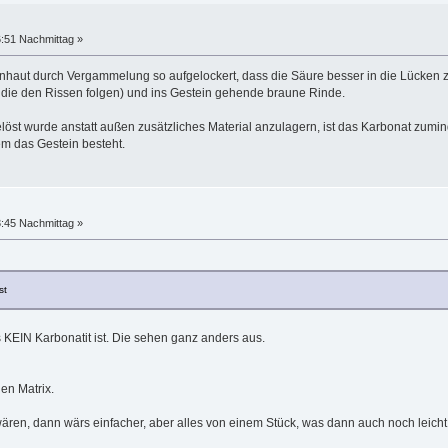
6:51 Nachmittag »
enhaut durch Vergammelung so aufgelockert, dass die Säure besser in die Lücken 
, die den Rissen folgen) und ins Gestein gehende braune Rinde.
elöst wurde anstatt außen zusätzliches Material anzulagern, ist das Karbonat zum
em das Gestein besteht.
3:45 Nachmittag »
st
es KEIN Karbonatit ist. Die sehen ganz anders aus.
hen Matrix.
ren, dann wärs einfacher, aber alles von einem Stück, was dann auch noch leicht