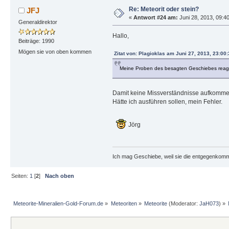
Re: Meteorit oder stein?
JFJ
«
Antwort #24 am:
Juni 28, 2013, 09:40
Generaldirektor
Hallo,
Beiträge: 1990
Mögen sie von oben kommen
Zitat von: Plagioklas am Juni 27, 2013, 23:00
Meine Proben des besagten Geschiebes reagie
Damit keine Missverständnisse aufkommen,
Hätte ich ausführen sollen, mein Fehler.
Jörg
Ich mag Geschiebe, weil sie die entgegenkom
Seiten:
1
[
2
]
Nach oben
Meteorite-Mineralien-Gold-Forum.de
»
Meteoriten
»
Meteorite
(Moderator:
JaH073
) »