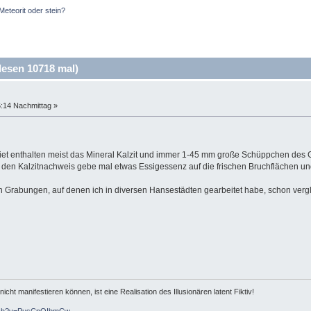
Meteorit oder stein?
lesen 10718 mal)
6:14 Nachmittag »
iet enthalten meist das Mineral Kalzit und immer 1-45 mm große Schüppchen des 
ür den Kalzitnachweis gebe mal etwas Essigessenz auf die frischen Bruchflächen u
n Grabungen, auf denen ich in diversen Hansestädten gearbeitet habe, schon vergl
icht manifestieren können, ist eine Realisation des Illusionären latent Fiktiv!