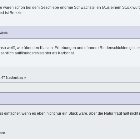
 Risse waren schon bei dem Geschiebe enorme Schwachstellen (Aus einem Stück wurd
st ist Brekzie.
atrix.
enso weiß, wie über den Klasten. Erhebungen und dünnere Rindenschichten gibt es
sentlich auflösungsresistenter als Karbonat.
0:47 Nachmittag »
es einfacher, wenn es eben nicht nur ein Stück wäre, aber die Natur fragt halt nich
öten