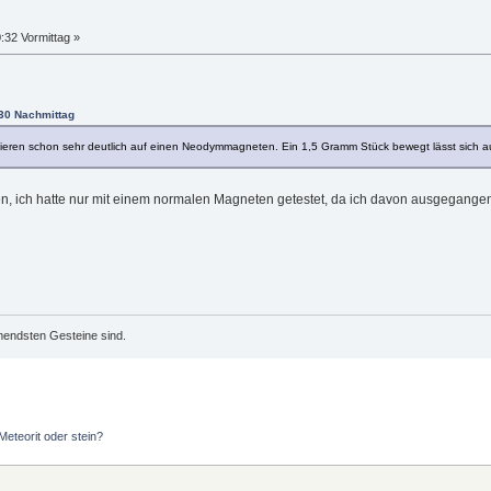
:32 Vormittag »
:30 Nachmittag
ren schon sehr deutlich auf einen Neodymmagneten. Ein 1,5 Gramm Stück bewegt lässt sich auf
 ich hatte nur mit einem normalen Magneten getestet, da ich davon ausgegangen 
mendsten Gesteine sind.
Meteorit oder stein?