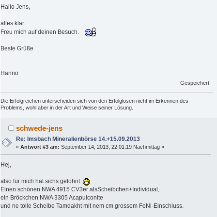
Hallo Jens,
alles klar.
Freu mich auf deinen Besuch.
Beste Grüße
Hanno
Gespeichert
Die Erfolgreichen unterscheiden sich von den Erfolglosen nicht im Erkennen des
Problems, wohl aber in der Art und Weise seiner Lösung.
schwede-jens
Re: Imsbach Mineralienbörse 14.+15.09.2013
«
Antwort #3 am:
September 14, 2013, 22:01:19 Nachmittag »
Hej,
also für mich hat sichs gelohnt
Einen schönen NWA 4915 CV3er alsScheibchen+Individual,
ein Bröckchen NWA 3305 Acapulconite
und ne tolle Scheibe Tamdakht mit nem cm grossem FeNi-Einschluss.