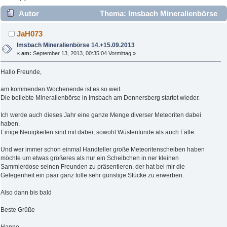
Autor
Thema: Imsbach Mineralienbörse
14.+15.09.2013 (Gelesen 3547 mal)
JaH073
Imsbach Mineralienbörse 14.+15.09.2013
«
am:
September 13, 2013, 00:35:04 Vormittag »
Hallo Freunde,
am kommenden Wochenende ist es so weit.
Die beliebte Mineralienbörse in Imsbach am Donnersberg startet wieder.
Ich werde auch dieses Jahr eine ganze Menge diverser Meteoriten dabei
haben.
Einige Neuigkeiten sind mit dabei, sowohl Wüstenfunde als auch Fälle.
Und wer immer schon einmal Handteller große Meteoritenscheiben haben
möchte um etwas größeres als nur ein Scheibchen in ner kleinen
Sammlerdose seinen Freunden zu präsentieren, der hat bei mir die
Gelegenheit ein paar ganz tolle sehr günstige Stücke zu erwerben.
Also dann bis bald
Beste Grüße