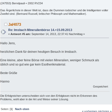
(247553) Berndpauli = 2002 RV234
Das Ärgerlichste in dieser Welt ist, dass die Dummen todsicher und die Intelligenten voller
Zweifel sind. (Bertrand Russell, britischer Philosoph und Mathematiker).
JaH073
Re: Imsbach Mineralienbörse 14.+15.09.2013
«
Antwort #5 am:
September 14, 2013, 22:37:41 Nachmittag »
Hallo Jens,
herzlichen Dank für deinen heutigen Besuch in Imsbach.
Eine kleine, aber feine Börse mit vielen Mineralien, weniger Schmuck als
üblich und so gut wie gar kein Esotherikmaterial.
Beste Grüße
Hanno
Gespeichert
Die Erfolgreichen unterscheiden sich von den Erfolglosen nicht im Erkennen des
Problems, wohl aber in der Art und Weise seiner Lösung.
Seiten: [
1
]
Nach oben
« vorheriges
nächstes »