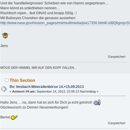
Und die 'handtellergrossen' Scheiben wie von Hanno angepriesen....
Mann könnt es untertrieben nennen....
Rischtisch mjam... fast DINA5 und knapp 500g...!
Mit Bullseyes Chondren die genauso aussehen:
http://www.nasa.gov/mission_pages/msl/multimedia/pia17356.html#.UiBQ6gnqoSI
Jens
Gespeichert
MÖGE DER HIMMEL MIR AUF DEN KOPF FALLEN...
Thin Section
Re: Imsbach Mineralienbörse 14.+15.09.2013
«
Antwort #4 am:
September 14, 2013, 22:08:13 Nachmittag »
Hallo Jens, ... na, dann hat es sich für Dich ja echt gelohnt!
Glückwunsch zu Deinen Neuerwerbungen!
Bernd
Gespeichert