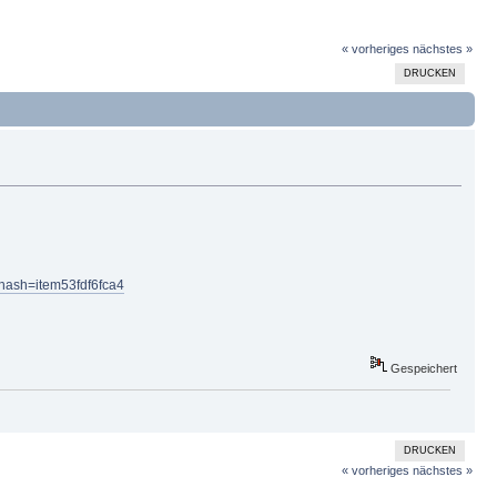
« vorheriges
nächstes »
DRUCKEN
ash=item53fdf6fca4
Gespeichert
DRUCKEN
« vorheriges
nächstes »