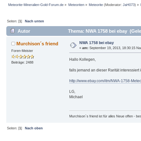
Meteorite-Mineralien-Gold-Forum.de
»
Meteoriten
»
Meteorite
(Moderator:
JaH073
) »
Seiten: [
1
]
Nach unten
Autor
Thema: NWA 1758 bei ebay (Gele
NWA 1758 bei ebay
Murchison´s friend
«
am:
September 19, 2013, 18:30:15 Na
Foren-Meister
Hallo Kollegen,
Beiträge: 2488
falls jemand an dieser Rarität interessier
http://www.ebay.com/itm/NWA-1758-Met
LG,
Michael
Murchison`s friend ist für alles Neue offen - b
Seiten: [
1
]
Nach oben