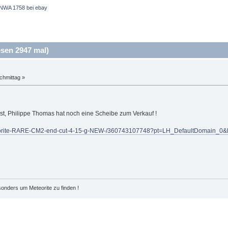
NWA 1758 bei ebay
sen 2947 mal)
chmittag »
t ist, Philippe Thomas hat noch eine Scheibe zum Verkauf !
eorite-RARE-CM2-end-cut-4-15-g-NEW-/360743107748?pt=LH_DefaultDomain_0&h
esonders um Meteorite zu finden !