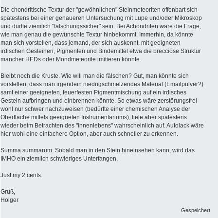
Die chondritische Textur der "gewöhnlichen" Steinmeteoriten offenbart sich
spätestens bei einer genaueren Untersuchung mit Lupe und/oder Mikroskop
und dürfte ziemlich "fälschungssicher" sein. Bei Achondriten wäre die Frage,
wie man genau die gewünschte Textur hinbekommt. Immerhin, da könnte
man sich vorstellen, dass jemand, der sich auskennt, mit geeigneten
irdischen Gesteinen, Pigmenten und Bindemittel etwa die brecciöse Struktur
mancher HEDs oder Mondmeteorite imitieren könnte.
Bleibt noch die Kruste. Wie will man die fälschen? Gut, man könnte sich
vorstellen, dass man irgendein niedrigschmelzendes Material (Emailpulver?)
samt einer geeigneten, feuerfesten Pigmentmischung auf ein irdisches
Gestein aufbringen und einbrennen könnte. So etwas wäre zerstörungsfrei
wohl nur schwer nachzuweisen (bedürfte einer chemischen Analyse der
Oberfläche mittels geeigneten Instrumentariums), fiele aber spätestens
wieder beim Betrachten des "Innenlebens" wahrscheinlich auf. Autolack wäre
hier wohl eine einfachere Option, aber auch schneller zu erkennen.
Summa summarum: Sobald man in den Stein hineinsehen kann, wird das
IMHO ein ziemlich schwieriges Unterfangen.
Just my 2 cents.
Gruß,
Holger
Gespeichert