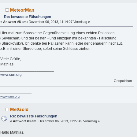
MeteorMan
Re: bewusste Fälschungen
«
Antwort #8 am:
Dezember 06, 2013, 11:14:27 Vormittag »
Hier mal zum Spass eine Gegenüberstellung eines echten Pallasiten
(Seymchan) und der besten - und einzigen mir bekannten - Fälschung
(Shirokovsky). Ich denke bei Pallasiten kann jeder der genauer hinschaut,
z.B. mit einer Stereolupe, sofort seine Schlüsse ziehen.
Viele Grüße,
Mathias
_________________________
www.sun.org
Gespeichert
_________________
www.sun.org
MetGold
Re: bewusste Fälschungen
«
Antwort #9 am:
Dezember 06, 2013, 11:27:49 Vormittag »
Hallo Mathias,