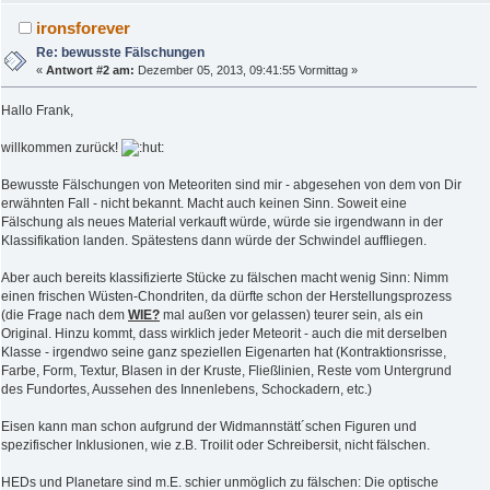
ironsforever
Re: bewusste Fälschungen
«
Antwort #2 am:
Dezember 05, 2013, 09:41:55 Vormittag »
Hallo Frank,
willkommen zurück!
Bewusste Fälschungen von Meteoriten sind mir - abgesehen von dem von Dir
erwähnten Fall - nicht bekannt. Macht auch keinen Sinn. Soweit eine
Fälschung als neues Material verkauft würde, würde sie irgendwann in der
Klassifikation landen. Spätestens dann würde der Schwindel auffliegen.
Aber auch bereits klassifizierte Stücke zu fälschen macht wenig Sinn: Nimm
einen frischen Wüsten-Chondriten, da dürfte schon der Herstellungsprozess
(die Frage nach dem
WIE?
mal außen vor gelassen) teurer sein, als ein
Original. Hinzu kommt, dass wirklich jeder Meteorit - auch die mit derselben
Klasse - irgendwo seine ganz speziellen Eigenarten hat (Kontraktionsrisse,
Farbe, Form, Textur, Blasen in der Kruste, Fließlinien, Reste vom Untergrund
des Fundortes, Aussehen des Innenlebens, Schockadern, etc.)
Eisen kann man schon aufgrund der Widmannstätt´schen Figuren und
spezifischer Inklusionen, wie z.B. Troilit oder Schreibersit, nicht fälschen.
HEDs und Planetare sind m.E. schier unmöglich zu fälschen: Die optische