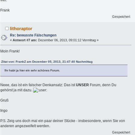
viel.
Frank
Gespeichert
lithoraptor
Re: bewusste Fälschungen
«
Antwort #7 am:
Dezember 06, 2013, 09:01:12 Vormittag »
Moin Frank!
Zitat von: FrankZ am Dezember 05, 2013, 21:47:40 Nachmittag
Ihr habt ja hier ein sehr schönes Forum.
Neee, das ist ein falscher Denkansatz: Das ist
UNSER
Forum, denn Du
gehörst ja mit dazu.
Gruß
Ingo
P.S. Zeig uns doch mal ein paar deiner Stücke - insbesondere, wenn Sie von
anderen angezweifelt werden.
Gespeichert