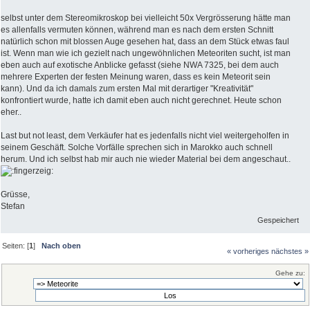
selbst unter dem Stereomikroskop bei vielleicht 50x Vergrösserung hätte man
es allenfalls vermuten können, während man es nach dem ersten Schnitt
natürlich schon mit blossen Auge gesehen hat, dass an dem Stück etwas faul
ist. Wenn man wie ich gezielt nach ungewöhnlichen Meteoriten sucht, ist man
eben auch auf exotische Anblicke gefasst (siehe NWA 7325, bei dem auch
mehrere Experten der festen Meinung waren, dass es kein Meteorit sein
kann). Und da ich damals zum ersten Mal mit derartiger "Kreativität"
konfrontiert wurde, hatte ich damit eben auch nicht gerechnet. Heute schon
eher..
Last but not least, dem Verkäufer hat es jedenfalls nicht viel weitergeholfen in
seinem Geschäft. Solche Vorfälle sprechen sich in Marokko auch schnell
herum. Und ich selbst hab mir auch nie wieder Material bei dem angeschaut..
Grüsse,
Stefan
Gespeichert
Seiten: [
1
]
Nach oben
« vorheriges
nächstes »
Gehe zu: