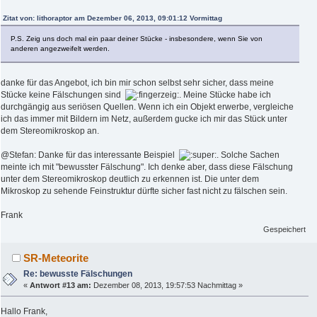
Zitat von: lithoraptor am Dezember 06, 2013, 09:01:12 Vormittag
P.S. Zeig uns doch mal ein paar deiner Stücke - insbesondere, wenn Sie von
anderen angezweifelt werden.
danke für das Angebot, ich bin mir schon selbst sehr sicher, dass meine
Stücke keine Fälschungen sind
. Meine Stücke habe ich
durchgängig aus seriösen Quellen. Wenn ich ein Objekt erwerbe, vergleiche
ich das immer mit Bildern im Netz, außerdem gucke ich mir das Stück unter
dem Stereomikroskop an.
@Stefan: Danke für das interessante Beispiel
. Solche Sachen
meinte ich mit "bewusster Fälschung". Ich denke aber, dass diese Fälschung
unter dem Stereomikroskop deutlich zu erkennen ist. Die unter dem
Mikroskop zu sehende Feinstruktur dürfte sicher fast nicht zu fälschen sein.
Frank
Gespeichert
SR-Meteorite
Re: bewusste Fälschungen
«
Antwort #13 am:
Dezember 08, 2013, 19:57:53 Nachmittag »
Hallo Frank,