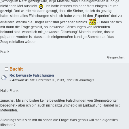
„Wrongs im Netz“ gezeigt wird, ist ja Material, was für einigermaßen Kundige
nicht nach Met aussieht
. Ich hatte letztens ein paar Mets einigen Leuten
gezeigt. Dort wurde mir dann gesagt, dass die Steine, die ich da gezeigt
habe, sicher alles Fälschungen sind. Ich habe versucht den „Experten“ dort zu
erläutern, warum die Dinger echt sind (war aber sinnlos
). Dabei hat sich
mir dann die Frage gestellt, ob bewusste Fälschungen von Meteoriten
bekannt sind, wobei ich mit „bewusste Fälschung“ Material meine, das so
präpariert worden ist, dass auch einigermaßen kundige Sammler auf das
Zeug reinfallen würden.
Frank
Gespeichert
Buchit
Re: bewusste Fälschungen
«
Antwort #1 am:
Dezember 05, 2013, 09:28:18 Vormittag »
Hallo Frank,
zunächst: Mir sind bisher keine bewußten Fälschungen von Steinmeteoriten
begegnet - aber ich bin auch nicht allzu umtriebig im Einkauf und Handel mit
Meteoriten.
Allerdings stellt sich mir da schon die Frage: Was genau will man eigentlich
fälschen?