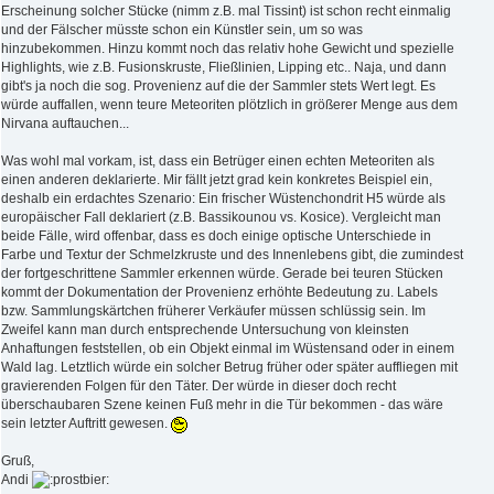
Erscheinung solcher Stücke (nimm z.B. mal Tissint) ist schon recht einmalig
und der Fälscher müsste schon ein Künstler sein, um so was
hinzubekommen. Hinzu kommt noch das relativ hohe Gewicht und spezielle
Highlights, wie z.B. Fusionskruste, Fließlinien, Lipping etc.. Naja, und dann
gibt's ja noch die sog. Provenienz auf die der Sammler stets Wert legt. Es
würde auffallen, wenn teure Meteoriten plötzlich in größerer Menge aus dem
Nirvana auftauchen...
Was wohl mal vorkam, ist, dass ein Betrüger einen echten Meteoriten als
einen anderen deklarierte. Mir fällt jetzt grad kein konkretes Beispiel ein,
deshalb ein erdachtes Szenario: Ein frischer Wüstenchondrit H5 würde als
europäischer Fall deklariert (z.B. Bassikounou vs. Kosice). Vergleicht man
beide Fälle, wird offenbar, dass es doch einige optische Unterschiede in
Farbe und Textur der Schmelzkruste und des Innenlebens gibt, die zumindest
der fortgeschrittene Sammler erkennen würde. Gerade bei teuren Stücken
kommt der Dokumentation der Provenienz erhöhte Bedeutung zu. Labels
bzw. Sammlungskärtchen früherer Verkäufer müssen schlüssig sein. Im
Zweifel kann man durch entsprechende Untersuchung von kleinsten
Anhaftungen feststellen, ob ein Objekt einmal im Wüstensand oder in einem
Wald lag. Letztlich würde ein solcher Betrug früher oder später auffliegen mit
gravierenden Folgen für den Täter. Der würde in dieser doch recht
überschaubaren Szene keinen Fuß mehr in die Tür bekommen - das wäre
sein letzter Auftritt gewesen.
Gruß,
Andi