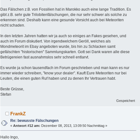
Das Fälschen z.B. von Fossilien hat in Marokko auch eine lange Tradition. Es
gibt z.B. sehr gute Trilobitenfälschungen, die nur sehr schwer als solche zu
erkennen sind. Deshalb kann eine gesunde Vorsicht auch bei Meteoriten
nicht schaden.
In den letzten Jahren hatten wir ja auch so einiges an Fakes gesehen, und
auch im Forum diskutiert. Von irgendwelchem Geröll, welches als
Mondmeteorit im Ebay angeboten wurde, bis hin zu Schlacken samt
gefälschten "historischen" Sammlungskarten. Gott sei Dank waren alle diese
Betrügereien fast ausnahmslos sehr schnell entlarvt.
Es wurde ja schon tausendfach im Forum geschrieben und man kann es nur
immer wieder schreiben, "know your dealer". Kauft Eure Meteoriten nur bei
Leuten, die einen guten Ruf haben und zu denen Ihr Vertrauen habt.
Beste Grüsse,
Stefan
Gespeichert
FrankZ
Re: bewusste Fälschungen
«
Antwort #12 am:
Dezember 08, 2013, 13:09:50 Nachmittag »
Hallo Ingo,