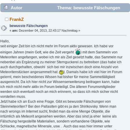
Autor
Thema: bewusste Fälschungen
(Gelesen 9045 mal)
FrankZ
bewusste Fälschungen
«
am:
Dezember 04, 2013, 22:43:17 Nachmittag »
Hallo,
seit einiger Zeit bin ich nicht mehr im Forum aktiv gewesen. Ich habe vor
einigen Jahren (mein Gott, wie die Zeit vergeht
) mit dem Sammeln von
Meteoriten angefangen, wobei ich mir als Ziel gesetzt hatte, das Sammeln nur
nebenbei als Ergänzung zu meiner Sternguckerei zu betreiben (das habe ich
auch durchgehalten, obwohl sich bei mir inzwischen doch eine Anzahl von
Meteoritenstücken angesammelt hat
). Damals habe ich viel hier im Forum
gelernt, mein bescheidenes Wissen hat bisher für meine Sammeltätigkeit
ausgereicht. Da ich hier nicht zur Wissenserweiterung beitragen kann, habe
ich mich nicht mehr aktiv im Forum beteiligt. Die älteren Forumsmitglieder
werden sich eventuell noch an mich erinnern, so dass ich mich sicher nicht
vorstellen muss.
Jetzt habe ich an Euch eine Frage. Gibt es bewusste Fälschungen von
Steinmeteoriten? Bei den Pallasiten gibt es ja den Shirikovsky. Wenn man
nach wrongs im Internet sucht, findet man da eine Menge Objekte, die
irrtümlich als Meteorit angesehen werden. Aber das sind ja eher keine als
Fälschung hergestellte Materialien, sondern vorhandene Objekte, wie
Schlacke, magnetische Minerale, usw. . Auch das was hier immer unter