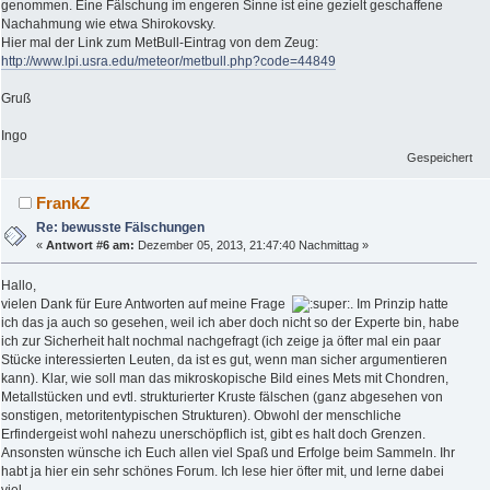
genommen. Eine Fälschung im engeren Sinne ist eine gezielt geschaffene
Nachahmung wie etwa Shirokovsky.
Hier mal der Link zum MetBull-Eintrag von dem Zeug:
http://www.lpi.usra.edu/meteor/metbull.php?code=44849
Gruß
Ingo
Gespeichert
FrankZ
Re: bewusste Fälschungen
«
Antwort #6 am:
Dezember 05, 2013, 21:47:40 Nachmittag »
Hallo,
vielen Dank für Eure Antworten auf meine Frage
. Im Prinzip hatte
ich das ja auch so gesehen, weil ich aber doch nicht so der Experte bin, habe
ich zur Sicherheit halt nochmal nachgefragt (ich zeige ja öfter mal ein paar
Stücke interessierten Leuten, da ist es gut, wenn man sicher argumentieren
kann). Klar, wie soll man das mikroskopische Bild eines Mets mit Chondren,
Metallstücken und evtl. strukturierter Kruste fälschen (ganz abgesehen von
sonstigen, metoritentypischen Strukturen). Obwohl der menschliche
Erfindergeist wohl nahezu unerschöpflich ist, gibt es halt doch Grenzen.
Ansonsten wünsche ich Euch allen viel Spaß und Erfolge beim Sammeln. Ihr
habt ja hier ein sehr schönes Forum. Ich lese hier öfter mit, und lerne dabei