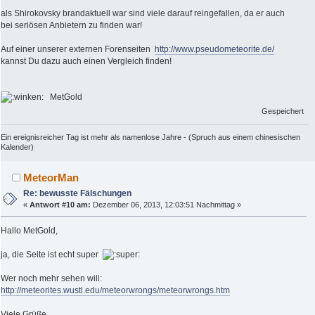
als Shirokovsky brandaktuell war sind viele darauf reingefallen, da er auch
bei seriösen Anbietern zu finden war!
Auf einer unserer externen Forenseiten
http://www.pseudometeorite.de/
kannst Du dazu auch einen Vergleich finden!
MetGold
Gespeichert
Ein ereignisreicher Tag ist mehr als namenlose Jahre - (Spruch aus einem chinesischen
Kalender)
MeteorMan
Re: bewusste Fälschungen
«
Antwort #10 am:
Dezember 06, 2013, 12:03:51 Nachmittag »
Hallo MetGold,
ja, die Seite ist echt super
Wer noch mehr sehen will:
http://meteorites.wustl.edu/meteorwrongs/meteorwrongs.htm
Viele Grüße,