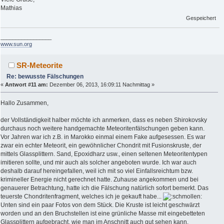
Mathias
Gespeichert
_________________
www.sun.org
SR-Meteorite
Re: bewusste Fälschungen
«
Antwort #11 am:
Dezember 06, 2013, 16:09:11 Nachmittag »
Hallo Zusammen,
der Vollständigkeit halber möchte ich anmerken, dass es neben Shirokovsky
durchaus noch weitere handgemachte Meteoritenfälschungen geben kann.
Vor Jahren war ich z.B. in Marokko einmal einem Fake aufgesessen. Es war
zwar ein echter Meteorit, ein gewöhnlicher Chondrit mit Fusionskruste, der
mittels Glassplittern. Sand, Epoxidharz usw., einen seltenen Meteoritentypen
imitieren sollte, und mir auch als solcher angeboten wurde. Ich war auch
deshalb darauf hereingefallen, weil ich mit so viel Einfallsreichtum bzw.
krimineller Energie nicht gerechnet hatte. Zuhause angekommen und bei
genauerer Betrachtung, hatte ich die Fälschung natürlich sofort bemerkt. Das
teuerste Chondritenfragment, welches ich je gekauft habe...
Unten sind ein paar Fotos von dem Stück. Die Kruste ist leicht geschwärzt
worden und an den Bruchstellen ist eine grünliche Masse mit eingebetteten
Glassplittern aufgebracht, wie man im Anschnitt auch gut sehen kann.