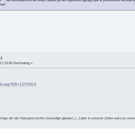
ente: "...les détonations et les bruits causés par les capricieux zigzags que le phénomène décriva
fait".
63
17:33:08 Nachmittag »
ain.asp?DD=12/7/2013
möge der der Naturgeschichte Unkundige glauben, [...] aber in unseren Zeiten wäre es unver