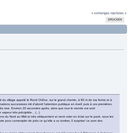
« vorheriges
nächstes »
DRUCKEN
roit du village appelé le Rond Chêne, sur le grand chemin, à 80 m de ma ferme et à
ations successives mit d'abord l'attention publique en éveil; puis à ces premières
ès vive. Environ 20 secondes après, alors que tout le monde est sorti
apeur très précipitée... (...)
du Nord au Midi et très obliquement et venir voler en éclat sur le pavé, sous les
e pour contempler de près ce qu'elle a vu tomber, ô surprise! ce sont des