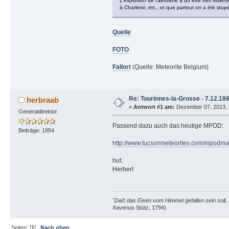
L'explosion de l'aérolithe a du être très viol
à Charleroi; etc., et que partout on a été stupé
Quelle
FOTO
Fallort
(Quelle: Meteorite Belgium)
Re: Tourinnes-la-Grosse - 7.12.18
herbraab
«
Antwort #1 am:
Dezember 07, 2013, 
Generaldirektor
Passend dazu auch das heutige MPOD:
Beiträge: 1954
http://www.tucsonmeteorites.com/mpodm
hut:
Herbert
"Daß das Eisen vom Himmel gefallen sein soll, 
Xaverius Stütz, 1794)
Seiten: [
1
]
Nach oben