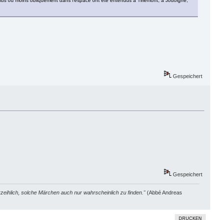
it plus ou moins obliquement dans l'espace ont été entendus à Tirlemont, à Jodoigne,
Gespeichert
Gespeichert
zeihlich, solche Märchen auch nur wahrscheinlich zu finden."
(Abbé Andreas
DRUCKEN