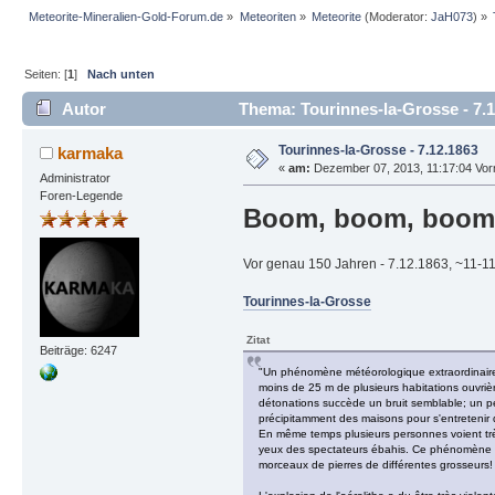
Meteorite-Mineralien-Gold-Forum.de
»
Meteoriten
»
Meteorite
(Moderator:
JaH073
) »
Seiten: [
1
]
Nach unten
Autor
Thema: Tourinnes-la-Grosse - 7.1
Tourinnes-la-Grosse - 7.12.1863
karmaka
«
am:
Dezember 07, 2013, 11:17:04 Vorm
Administrator
Foren-Legende
Boom, boom, boom,
Vor genau 150 Jahren - 7.12.1863, ~11-1
Tourinnes-la-Grosse
Zitat
Beiträge: 6247
"Un phénomène météorologique extraordinaire, q
moins de 25 m de plusieurs habitations ouvrièr
détonations succède un bruit semblable; un pe
précipitamment des maisons pour s'entretenir de
En même temps plusieurs personnes voient très
yeux des spectateurs ébahis. Ce phénomène étr
morceaux de pierres de différentes grosseurs! 