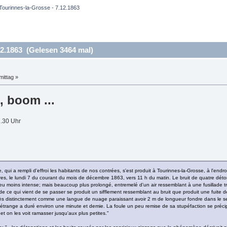
Tourinnes-la-Grosse - 7.12.1863
2.1863 (Gelesen 3464 mal)
ittag »
 boom ...
1.30 Uhr
ui a rempli d'effroi les habitants de nos contrées, s'est produit à Tourinnes-la-Grosse, à l'end
es, le lundi 7 du courant du mois de décembre 1863, vers 11 h du matin. Le bruit de quatre déton
u moins intense; mais beaucoup plus prolongé, entremelé d'un air ressemblant à une fusillade tr
 ce qui vient de se passer se produit un sifflement ressemblant au bruit que produit une fuite de v
 distinctement comme une langue de nuage paraissant avoir 2 m de longueur fondre dans le sens 
ange a duré environ une minute et demie. La foule un peu remise de sa stupéfaction se précipit
et on les voit ramasser jusqu'aux plus petites."