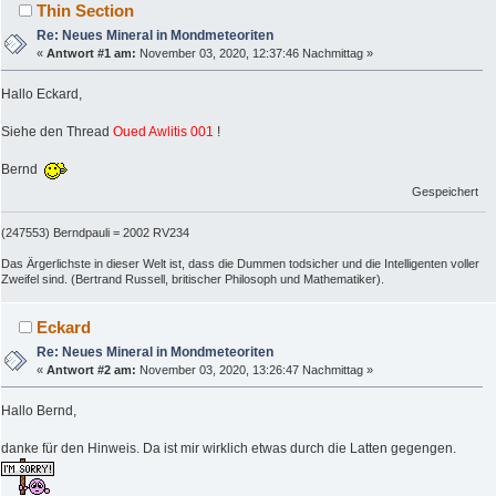
Thin Section
Re: Neues Mineral in Mondmeteoriten
«
Antwort #1 am:
November 03, 2020, 12:37:46 Nachmittag »
Hallo Eckard,
Siehe den Thread
Oued Awlitis 001
!
Bernd
Gespeichert
(247553) Berndpauli = 2002 RV234
Das Ärgerlichste in dieser Welt ist, dass die Dummen todsicher und die Intelligenten voller
Zweifel sind. (Bertrand Russell, britischer Philosoph und Mathematiker).
Eckard
Re: Neues Mineral in Mondmeteoriten
«
Antwort #2 am:
November 03, 2020, 13:26:47 Nachmittag »
Hallo Bernd,
danke für den Hinweis. Da ist mir wirklich etwas durch die Latten gegengen.