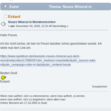
Autor
Thema: Neues Mineral in
Mondmeteoriten (Gelesen 2573 mal)
Eckard
Neues Mineral in Mondmeteoriten
«
am:
November 03, 2020, 12:31:48 Nachmittag »
Hallo Forum,
ich bin nicht sicher, ob hier im Forum darüber schon geschrieben wurde. Ich
stelle mal den Link ein.
https://www.spektrum.de/news/ein-neues-mineral-aus-dem-
mondmeteoriten/1788839?utm_medium=newsletter&utm_source=sdw-
nl&utm_campaign=sdw-nl-daily&utm_content=heute
Besten Gruß
Eckard
Gespeichert
Wenn man aufhört, sich zu interessieren, wenn man aufhört, zu lernen,
wenn man aufhört, sich zu begeistern: dann altert man.
(Heinz Bennent am 17.10.2002 in 3sat)