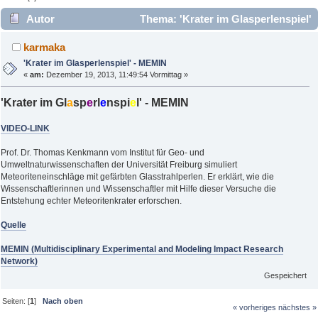
Autor
Thema: 'Krater im Glasperlenspiel'
- MEMIN (Gelesen 2593 mal)
karmaka
'Krater im Glasperlenspiel' - MEMIN
«
am:
Dezember 19, 2013, 11:49:54 Vormittag »
'Krater im Gl
a
sp
e
rl
e
nspi
e
l' - MEMIN
VIDEO-LINK
Prof. Dr. Thomas Kenkmann vom Institut für Geo- und
Umweltnaturwissenschaften der Universität Freiburg simuliert
Meteoriteneinschläge mit gefärbten Glasstrahlperlen. Er erklärt, wie die
Wissenschaftlerinnen und Wissenschaftler mit Hilfe dieser Versuche die
Entstehung echter Meteoritenkrater erforschen.
Quelle
MEMIN (Multidisciplinary Experimental and Modeling Impact Research
Network)
Gespeichert
Seiten: [
1
]
Nach oben
« vorheriges
nächstes »