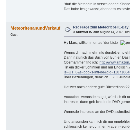
"daß die Meteorite in verschiedene Klassen
Das habe ich gewusst, aber dass es soviel
Re: Frage zum Meteorit bei E-Bay
MeteoritenanundVerkauf
«
Antwort #7 am:
August 14, 2007, 18:
Gast
Hy Marc, willkommen auf der Liste
Wenns dir nach mehr Info dürstet, empfehl
Dann natürlich das Buch von Bühler. Das h
Oberhammer find ich:
http://www.amazon
Ist ein dicker Schinken und nur Englisch.
ie=UTF8&s=books-intl-de&qid=11871064
über Beziehungen, denk ich.... Zu Grundl
Hat wer noch andere gute Büchertipps ??
Aaaaaber; wennsde magst, würd ich dir auc
Interesse, dann geb ich dir die DVD gern
Wennsde Interesse an der DVD, schreibst´
Und ansonsten kann ich dir nur empfehlen,
schliesslich keine dummen Fragen - sond