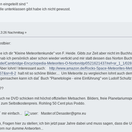
 eingeteilt sind "
le unterklassen gibt habe ich nicht gewusst.
13:26 Nachmittag »
e ich dir "Kleine Meteoritenkunde" von F. Heide. Gibts zur Zeit aber nicht im Buchh
ab ich persönlich aber schon wieder vertickt und mir statt dessen das Norton Buc
.de/Cambridge-Encyclopedia-Meteorites-O-Norton/dp/0521621437/ref=sr_1_1/
 Aber lohnt ! Interessant auch:
http://www.amazon.de/Rocks-Space-Meteorites-Me
67&sr=8-2
halt nit so schöne Bilder.... Um Meteorite zu vergleichen lohnt auch dem
agensachen kann ich dat´ Buch "Planetologie - eine Einführung" von Ludolf Schultz
??
h ne DVD schicken mit höchst offiziellen Metsachen. Bilders, freie Planetariumspr
e zum Selbstkostenpreis. Rohling 50 Cent plus Poddo.
 mir einfach...
Master.of.Desaster@gmx.eu
 Fragen hier zu stellen; ich bin jetzt paar Jahre dabei und muss sagen, dass die U
ern nur dumme Antworten...