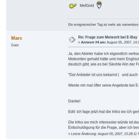
MetGold
Ein ereignisreicher Tag ist mehr als namenlos
Re: Frage zum Meteorit bei E-Bay
Marc
«
Antwort #4 am:
August 05, 2007, 14:
Gast
Ja, den Abieter habe ich eigendlich vertra
Meteoriten gehabt hätte und mein Englisch
deutsch gibt, wie es bei Sikohte Alin der Fal
"Der Anbieter ist uns bekannt ( und auch h
Werde mir mal öfter seine Angebote bei 
Danke!
Edit: Ich fage jetzt mal die Infos wo ich g
Die Infos wo mich interessier würde ist d
Entschuldigung für die Frage, aber ich bes
«
Letzte Änderung: August 05, 2007, 15:28:11