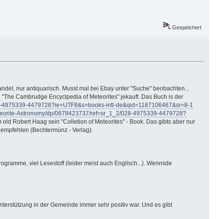
Gespeichert
andel, nur antiquarisch. Musst mal bei Ebay unter "Suche" beobachten...
h "The Cambrudge Encyclpedia of Meteorites" jekauft. Das Buch is der
028-4975339-4479728?ie=UTF8&s=books-intl-de&qid=1187106467&sr=8-1
teorite-Astronomy/dp/0878423737/ref=sr_1_2/028-4975339-4479728?
 old Robert Haag sein "Colletion of Meteorites" - Book. Das gibts aber nur
 empfehlen (Bechtermünz - Verlag).
ogramme, viel Lesestoff (leider meist auch Englisch...). Wennsde
nterstützung in der Gemeinde immer sehr positiv war. Und es gibt