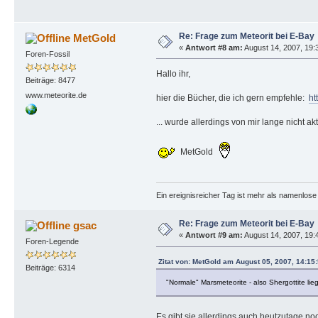
Re: Frage zum Meteorit bei E-Bay
MetGold
«
Antwort #8 am:
August 14, 2007, 19:
Foren-Fossil
Hallo ihr,
Beiträge: 8477
www.meteorite.de
hier die Bücher, die ich gern empfehle:
ht
... wurde allerdings von mir lange nicht ak
MetGold
Ein ereignisreicher Tag ist mehr als namenlos
Re: Frage zum Meteorit bei E-Bay
gsac
«
Antwort #9 am:
August 14, 2007, 19:
Foren-Legende
Zitat von: MetGold am August 05, 2007, 14:15
Beiträge: 6314
"Normale" Marsmeteorite - also Shergottite li
Es gibt sie allerdings auch heutzutage no