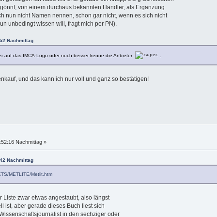
egönnt, von einem durchaus bekannten Händler, als Ergänzung
lich nun nicht Namen nennen, schon gar nicht, wenn es sich nicht
n unbedingt wissen will, fragt mich per PN).
:52 Nachmittag
immer auf das IMCA-Logo oder noch besser kenne die Anbieter
.
enkauf, und das kann ich nur voll und ganz so bestätigen!
:52:16 Nachmittag »
:42 Nachmittag
ETS/METLITE/Metlit.htm
r Liste zwar etwas angestaubt, also längst
l ist, aber gerade dieses Buch liest sich
issenschaftsjournalist in den sechziger oder