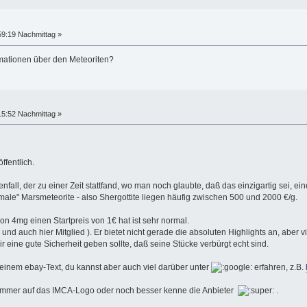
59:19 Nachmittag »
rmationen über den Meteoriten?
15:52 Nachmittag »
öffentlich.
nfall, der zu einer Zeit stattfand, wo man noch glaubte, daß das einzigartig sei, e
le" Marsmeteorite - also Shergottite liegen häufig zwischen 500 und 2000 €/g.
n 4mg einen Startpreis von 1€ hat ist sehr normal.
und auch hier Mitglied ). Er bietet nicht gerade die absoluten Highlights an, aber 
ir eine gute Sicherheit geben sollte, daß seine Stücke verbürgt echt sind.
 seinem ebay-Text, du kannst aber auch viel darüber unter
erfahren, z.B.
hte immer auf das IMCA-Logo oder noch besser kenne die Anbieter
.