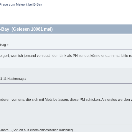
Frage zum Meteorit bei E-Bay
-Bay (Gelesen 10081 mal)
ttag »
steigert, wen ich jemand von euch den Link als PN sende, könne er dann mal bitte 
51:11 Nachmittag »
nderen von uns, die sich mit Mets befassen, diese PM schicken. Als erstes werden 
e Jahre - (Spruch aus einem chinesischen Kalender)