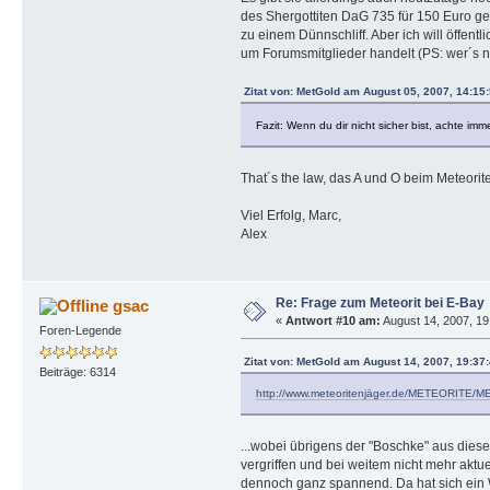
des Shergottiten DaG 735 für 150 Euro g
zu einem Dünnschliff. Aber ich will öffent
um Forumsmitglieder handelt (PS: wer´s nu
Zitat von: MetGold am August 05, 2007, 14:15
Fazit: Wenn du dir nicht sicher bist, achte 
That´s the law, das A und O beim Meteorit
Viel Erfolg, Marc,
Alex
Re: Frage zum Meteorit bei E-Bay
gsac
«
Antwort #10 am:
August 14, 2007, 19
Foren-Legende
Zitat von: MetGold am August 14, 2007, 19:37
Beiträge: 6314
http://www.meteoritenjäger.de/METEORITE/M
...wobei übrigens der "Boschke" aus diese
vergriffen und bei weitem nicht mehr aktuel
dennoch ganz spannend. Da hat sich ein W