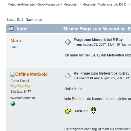
Meteorite-Mineralien-Gold-Forum.de
»
Meteoriten
»
Meteorite
(Moderator:
JaH073
) »
Seiten: [
1
]
2
Nach unten
Autor
Thema: Frage zum Meteorit bei E
Frage zum Meteorit bei E-Bay
Marc
«
am:
August 05, 2007, 13:44:39 Nachmi
Gast
Ich habe mir bei E-Bay ein Meteoriten er
Re: Frage zum Meteorit bei E-Bay
MetGold
«
Antwort #1 am:
August 05, 2007, 13:
Foren-Fossil
Hallo Marc,
Beiträge: 8477
www.meteorite.de
kein Problem, du kannst mir oder vielen a
MetGold
Ein ereignisreicher Tag ist mehr als namenlos