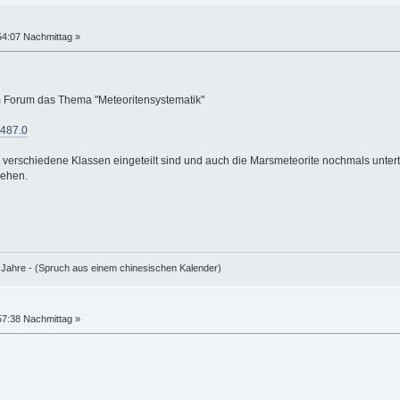
54:07 Nachmittag »
em Forum das Thema "Meteoritensystematik"
=487.0
 verschiedene Klassen eingeteilt sind und auch die Marsmeteorite nochmals untertei
sehen.
e Jahre - (Spruch aus einem chinesischen Kalender)
57:38 Nachmittag »