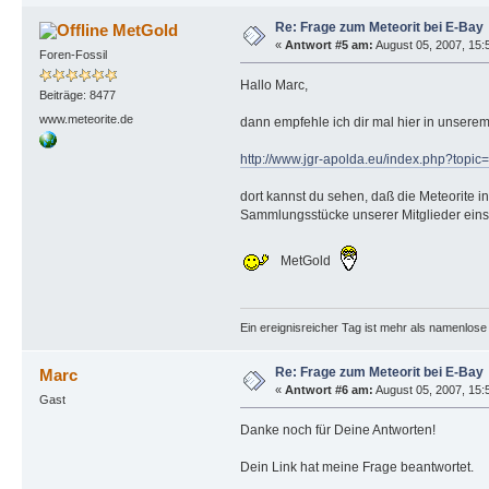
Re: Frage zum Meteorit bei E-Bay
MetGold
«
Antwort #5 am:
August 05, 2007, 15:
Foren-Fossil
Hallo Marc,
Beiträge: 8477
www.meteorite.de
dann empfehle ich dir mal hier in unser
http://www.jgr-apolda.eu/index.php?topic
dort kannst du sehen, daß die Meteorite in
Sammlungsstücke unserer Mitglieder ein
MetGold
Ein ereignisreicher Tag ist mehr als namenlos
Re: Frage zum Meteorit bei E-Bay
Marc
«
Antwort #6 am:
August 05, 2007, 15:
Gast
Danke noch für Deine Antworten!
Dein Link hat meine Frage beantwortet.