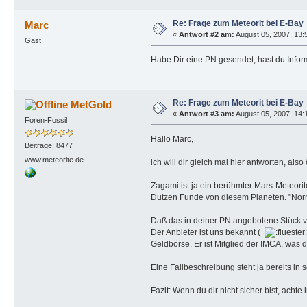
Re: Frage zum Meteorit bei E-Bay
Marc
«
Antwort #2 am:
August 05, 2007, 13:
Gast
Habe Dir eine PN gesendet, hast du Info
Re: Frage zum Meteorit bei E-Bay
MetGold
«
Antwort #3 am:
August 05, 2007, 14:
Foren-Fossil
Hallo Marc,
Beiträge: 8477
www.meteorite.de
ich will dir gleich mal hier antworten, also 
Zagami ist ja ein berühmter Mars-Meteorite
Dutzen Funde von diesem Planeten. "Norma
Daß das in deiner PN angebotene Stück vo
Der Anbieter ist uns bekannt (
Geldbörse. Er ist Mitglied der IMCA, was d
Eine Fallbeschreibung steht ja bereits in
Fazit: Wenn du dir nicht sicher bist, ac