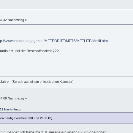
37:42 Nachmittag »
tp://www.meteoritenjäger.de/METEORITE/METS/METLITE/Metlit.htm
tualisiert und die Beschaffbarkeit ???
e Jahre - (Spruch aus einem chinesischen Kalender)
44:08 Nachmittag »
:52 Nachmittag
egen häufig zwischen 500 und 2000 €/g.
ch günstiger: ich habe mir z. B. gerade ein knapp 0.6 g Scheibchen