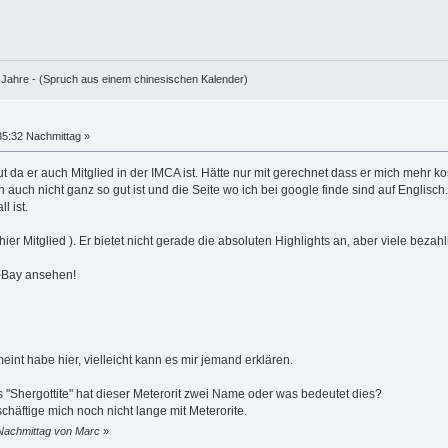
e Jahre - (Spruch aus einem chinesischen Kalender)
35:32 Nachmittag »
ut da er auch Mitglied in der IMCA ist. Hätte nur mit gerechnet dass er mich mehr k
 auch nicht ganz so gut ist und die Seite wo ich bei google finde sind auf Englisch
l ist.
ier Mitglied ). Er bietet nicht gerade die absoluten Highlights an, aber viele bezah
E-Bay ansehen!
emeint habe hier, vielleicht kann es mir jemand erklären.
as "Shergottite" hat dieser Meterorit zwei Name oder was bedeutet dies?
chäftige mich noch nicht lange mit Meterorite.
 Nachmittag von Marc
»