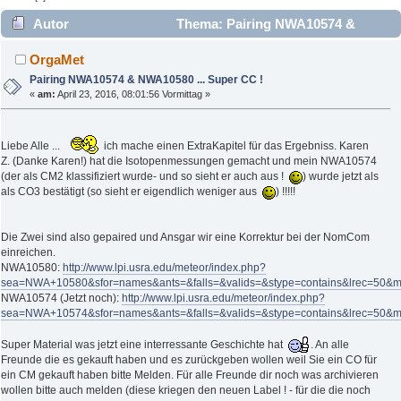
Autor
Thema: Pairing NWA10574 &
NWA10580 ... Super CC ! (Gelesen 3006 mal)
OrgaMet
Pairing NWA10574 & NWA10580 ... Super CC !
«
am:
April 23, 2016, 08:01:56 Vormittag »
Liebe Alle ...
ich mache einen ExtraKapitel für das Ergebniss. Karen
Z. (Danke Karen!) hat die Isotopenmessungen gemacht und mein NWA10574
(der als CM2 klassifiziert wurde- und so sieht er auch aus !
) wurde jetzt als
als CO3 bestätigt (so sieht er eigendlich weniger aus
) !!!!!
Die Zwei sind also gepaired und Ansgar wir eine Korrektur bei der NomCom
einreichen.
NWA10580:
http://www.lpi.usra.edu/meteor/index.php?
sea=NWA+10580&sfor=names&ants=&falls=&valids=&stype=contains&lrec=50&
NWA10574 (Jetzt noch):
http://www.lpi.usra.edu/meteor/index.php?
sea=NWA+10574&sfor=names&ants=&falls=&valids=&stype=contains&lrec=50&
Super Material was jetzt eine interressante Geschichte hat
. An alle
Freunde die es gekauft haben und es zurückgeben wollen weil Sie ein CO für
ein CM gekauft haben bitte Melden. Für alle Freunde dir noch was archivieren
wollen bitte auch melden (diese kriegen den neuen Label ! - für die die noch